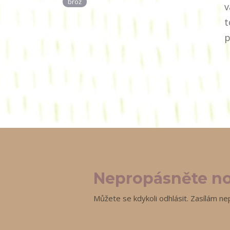
brož
v
t
p
Nepropásněte no
Můžete se kdykoli odhlásit. Zasílám ne