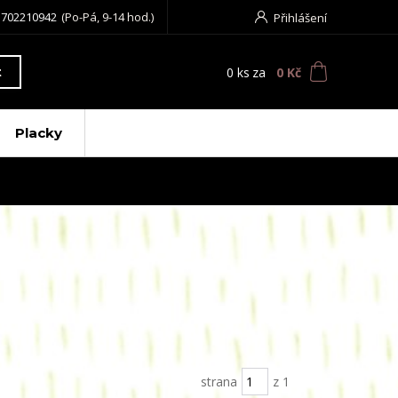
 702210942
(Po-Pá, 9-14 hod.)
Přihlášení
0
ks
za
0 Kč
t
Placky
strana
z 1