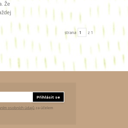
. Že
aždej
strana
z 1
Přihlásit se
ním osobních údajů
za účelem