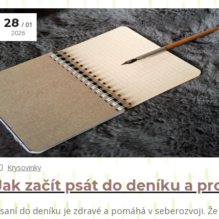
28
01
2026
Krysovinky
Jak začít psát do deníku a pr
saní do deníku je zdravé a pomáhá v seberozvoji. Že