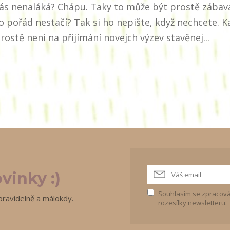
ás nenaláká? Chápu. Taky to může být prostě zábava
o pořád nestačí? Tak si ho nepište, když nechcete. K
rostě neni na přijímání novejch výzev stavěnej...
vinky :)
Souhlasím se
zpracová
pravidelně a málokdy.
rozesílky newsletteru.