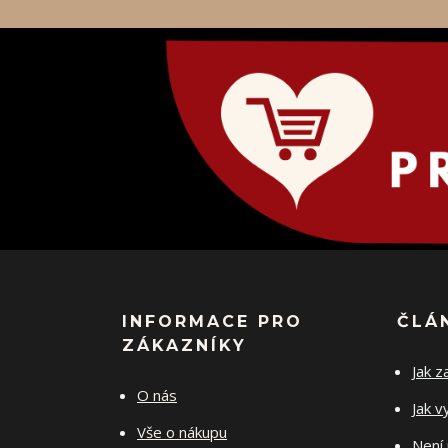
INFORMACE PRO
ČLÁ
ZÁKAZNÍKY
Jak z
O nás
Jak v
Vše o nákupu
Není 