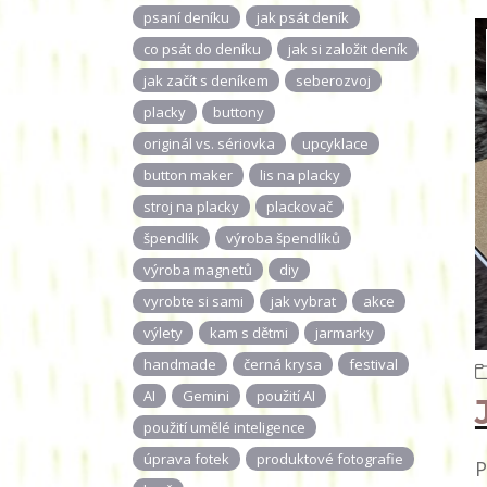
psaní deníku
jak psát deník
co psát do deníku
jak si založit deník
jak začít s deníkem
seberozvoj
placky
buttony
originál vs. sériovka
upcyklace
button maker
lis na placky
stroj na placky
plackovač
špendlík
výroba špendlíků
výroba magnetů
diy
vyrobte si sami
jak vybrat
akce
výlety
kam s dětmi
jarmarky
handmade
černá krysa
festival
AI
Gemini
použití AI
použití umělé inteligence
úprava fotek
produktové fotografie
P