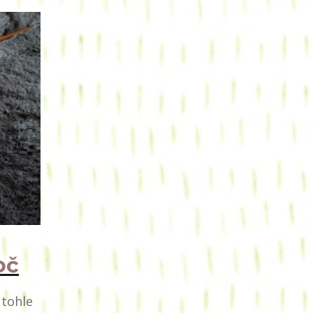
oč
 tohle