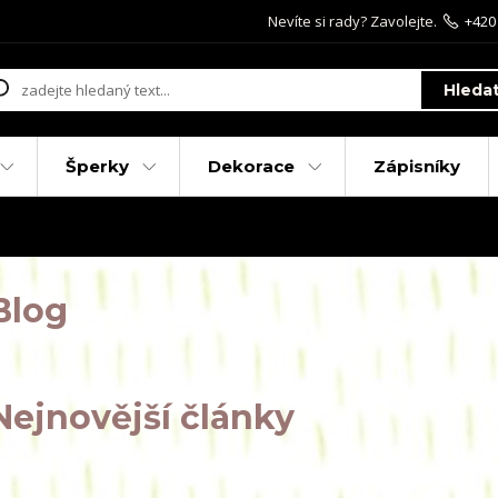
Nevíte si rady? Zavolejte.
+420
Hleda
Šperky
Dekorace
Zápisníky
Blog
Nejnovější články