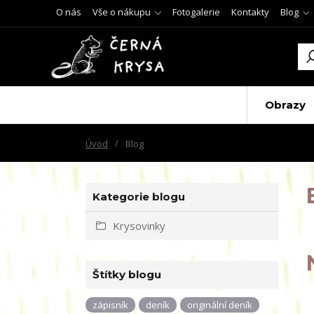
O nás
Vše o nákupu
Fotogalerie
Kontakty
Blog
Obrazy
Úvod
Blog
Kategorie blogu
Krysovinky
Štítky blogu
zápisník
deník
originální deník