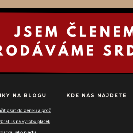
NKY NA BLOGU
KDE NÁS NAJDETE
ačít psát do deníku a proč
ybrat lis na výrobu placek
placka, jako placka