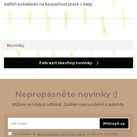
dalších požadavků na bezpečnost práce s daty).
Novinky
Zobrazit všechny novinky
Nepropásněte novinky :)
Můžete se kdykoli odhlásit. Zasílám nepravidelně a málokdy.
Přihlásit se
Souhlasím se
zpracováním osobních údajů
za účelem rozesílky