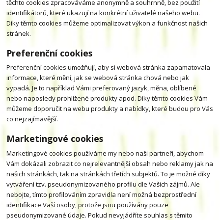
těchto cookies zpracováváme anonymně a souhrnně, bez použití
identifikátorů, které ukazují na konkrétní uživatelé našeho webu.
Díky těmto cookies můžeme optimalizovat výkon a funkčnost našich
stránek.
Preferenční cookies
Preferenční cookies umožňují, aby si webová stránka zapamatovala
informace, které mění, jak se webová stránka chová nebo jak
vypadá. Je to například Vámi preferovaný jazyk, měna, oblíbené
nebo naposledy prohlížené produkty apod. Díky těmto cookies Vám
můžeme doporučit na webu produkty a nabídky, které budou pro Vás
co nejzajímavější.
Marketingové cookies
Marketingové cookies používáme my nebo naši partneři, abychom
Vám dokázali zobrazit co nejrelevantnější obsah nebo reklamy jak na
našich stránkách, tak na stránkách třetích subjektů. To je možné díky
vytváření tzv. pseudonymizovaného profilu dle Vašich zájmů. Ale
nebojte, tímto profilováním zpravidla není možná bezprostřední
identifikace Vaší osoby, protože jsou používány pouze
pseudonymizované údaje. Pokud nevyjádříte souhlas s těmito