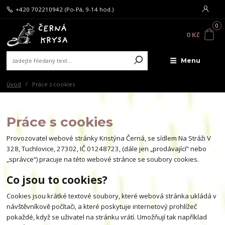
+420 702210942
(Po-Pá, 9-14 hod.)
0
0 Kč
Menu
Úvod
Práce s cookies
Práce s cookies
Provozovatel webové stránky Kristýna Černá, se sídlem Na Stráži V
328, Tuchlovice, 27302, IČ 01248723, (dále jen „prodávající“ nebo
„správce“) pracuje na této webové stránce se soubory cookies.
Co jsou to cookies?
Cookies jsou krátké textové soubory, které webová stránka ukládá v
návštěvníkově počítači, a které poskytuje internetový prohlížeč
pokaždé, když se uživatel na stránku vrátí. Umožňují tak například