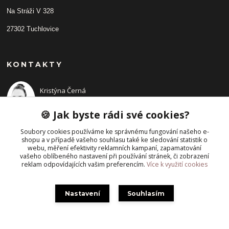
Na Stráži V 328
27302 Tuchlovice
KONTAKTY
Kristýna Černá
+420 702210942
(Po-Pá, 9-14 hod.)
🍪 Jak byste rádi své cookies?
Soubory cookies používáme ke správnému fungování našeho e-
shopu a v případě vašeho souhlasu také ke sledování statistik o
webu, měření efektivity reklamních kampaní, zapamatování
vašeho oblíbeného nastavení při používání stránek, či zobrazení
reklam odpovídajících vašim preferencím.
Více k využití cookies
Nastavení
Souhlasím
Vytvořeno na
Eshop-rychle.cz