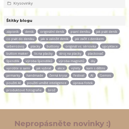
Krysovinky
Štítky blogu
zápisník
deník
originální deník
psaní deníku
jak psát deník
co psát do deníku
jak si založit deník
jak začít s deníkem
seberozvoj
placky
buttony
originál vs. sériovka
upcyklace
button maker
lis na placky
stroj na placky
plackovač
špendlík
výroba špendlíků
výroba magnetů
diy
vyrobte si sami
jak vybrat
akce
výlety
kam s dětmi
jarmarky
handmade
černá krysa
festival
AI
Gemini
použití AI
použití umělé inteligence
úprava fotek
produktové fotografie
brož
Nepropásněte novinky :)