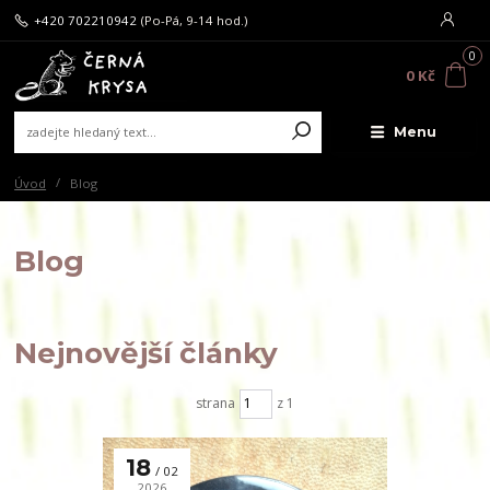
+420 702210942
(Po-Pá, 9-14 hod.)
0
0 Kč
Menu
Úvod
Blog
Blog
Nejnovější články
strana
z 1
18
02
2026