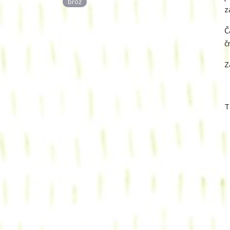
brož
z
Č
č
Z
T