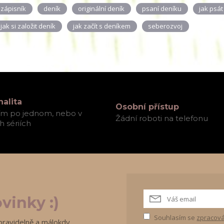
zápisník
deník
originální deník
psaní deníku
jak psát
jak si založit deník
jak začít s deníkem
seberozvoj
nalita
Osobní přístup
ím po jednom, nebo v
Žádní roboti na telefonu
 sériích
vinky :)
Souhlasím se
zpracová
pravidelně a málokdy.