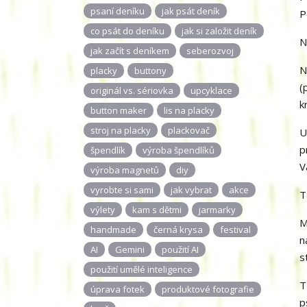
psaní deníku
jak psát deník
P
co psát do deníku
jak si založit deník
N
jak začít s deníkem
seberozvoj
N
placky
buttony
(
originál vs. sériovka
upcyklace
k
button maker
lis na placky
stroj na placky
plackovač
U
p
špendlík
výroba špendlíků
V
výroba magnetů
diy
vyrobte si sami
jak vybrat
akce
T
výlety
kam s dětmi
jarmarky
M
handmade
černá krysa
festival
n
AI
Gemini
použití AI
s
použití umělé inteligence
T
úprava fotek
produktové fotografie
p