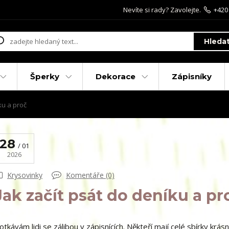
Nevíte si rady? Zavolejte.
+420
Hleda
Šperky
Dekorace
Zápisníky
ku a proč
28
01
2026
Krysovinky
Komentáře (0)
Jak začít psát do deníku a pr
otkávám lidi se zálibou v zápisnících. Někteří mají celé sbírky krásný