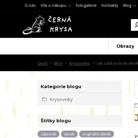
O nás
Vše o nákupu
Fotogalerie
Kontakty
Blog
Obrazy
Úvod
Blog
Krysovinky
Jak začít psát do dení
Kategorie blogu
Krysovinky
Štítky blogu
zápisník
deník
originální deník
P