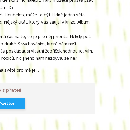
o deníku si ho nalepit. Taky můžete prostě psát
lám :D)
*.
Houbeles, může to být klidně jedna věta
 Nějaký citát, který Vás zaujal v knize. Album
á čas na to, co je pro něj priorita. Někdy péči
o druhé. S vychováním, které nám naši
ás poskládat si vlastní žebříček hodnot. Jo, vím,
ch rodičů, nic jiného nám nezbývá, že ne?
 na světě pro mě je…
 s přáteli
Twitter