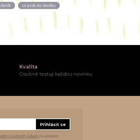
 deník
co psát do deníku
Kvalita
Osobně testuji každou novinku
Přihlásit se
ním osobních údajů
za účelem