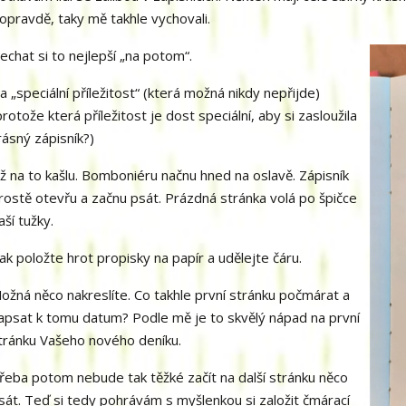
opravdě, taky mě takhle vychovali.
echat si to nejlepší „na potom“.
a „speciální příležitost“ (která možná nikdy nepřijde)
protože která příležitost je dost speciální, aby si zasloužila
rásný zápisník?)
ž na to kašlu. Bomboniéru načnu hned na oslavě. Zápisník
rostě otevřu a začnu psát. Prázdná stránka volá po špičce
aší tužky.
ak položte hrot propisky na papír a udělejte čáru.
ožná něco nakreslíte. Co takhle první stránku počmárat a
apsat k tomu datum? Podle mě je to skvělý nápad na první
tránku Vašeho nového deníku.
řeba potom nebude tak těžké začít na další stránku něco
sát. Teď si tedy pohrávám s myšlenkou si založit čmárací