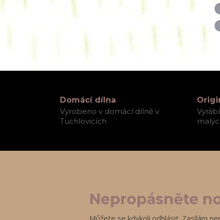
Domácí dílna
Origi
Vyrobeno v domácí dílně v
Vyráb
Tuchlovicích
malých
Nepropásněte no
Můžete se kdykoli odhlásit. Zasílám ne