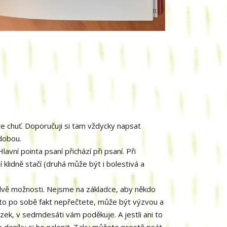
te chuť. Doporučuji si tam vždycky napsat
 dobou.
lavní pointa psaní přichází při psaní. Při
 klidně stačí (druhá může být i bolestivá a
dvě možnosti. Nejsme na základce, aby někdo
d to po sobě fakt nepřečtete, může být výzvou a
zek, v sedmdesáti vám poděkuje. A jestli ani to