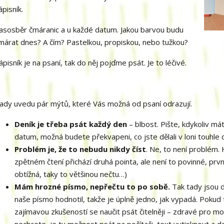
ápisník.
asosběr čmáranic a u každé datum. Jakou barvou budu
márat dnes? A čím? Pastelkou, propiskou, nebo tužkou?
ápisník je na psaní, tak do něj pojďme psát. Je to léčivé.
ady uvedu pár mýtů, které Vás možná od psaní odrazují.
Deník je třeba psát každý den
– blbost. Pište, kdykoliv má
datum, možná budete překvapeni, co jste dělali v loni touhle
Problém je, že to nebudu nikdy číst
. Ne, to není problém. H
zpětném čtení přichází druhá pointa, ale není to povinné, první
obtížná, taky to většinou nečtu…)
Mám hrozné písmo, nepřečtu to po sobě.
Tak tady jsou 
naše písmo hodnotil, takže je úplně jedno, jak vypadá. Poku
zajímavou zkušeností se naučit psát čitelněji – zdravé pro mo