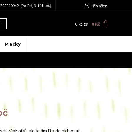
 702210942
(Po-Pá, 9-14 hod.)
Přihlášení
0
ks
za
0 Kč
t
Placky
oč
ch zápisníků, ale je jim líto do nich psát.