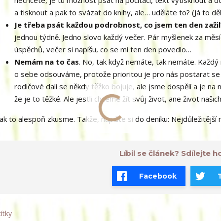
nechcete, je tu možnost psát na počítači, text vytisknout a d
a tisknout a pak to svázat do knihy, ale… uděláte to? (Já to dě
Je třeba psát každou podrobnost, co jsem ten den zažil
jednou týdně. Jedno slovo každý večer. Pár myšlenek za měsíc.
úspěchů, večer si napíšu, co se mi ten den povedlo…
Nemám na to čas
. No, tak když nemáte, tak nemáte. Každý m
o sebe odsouváme, protože prioritou je pro nás postarat se 
rodičové dali se někdy těžko bojuje, ale jsme dospělí a je na n
že je to těžké. Ale jestli chceme žít svůj život, ane život naši
ak to alespoň zkusme. Takže, napište si do deníku: Nejdůležitější
Líbil se článek? Sdílejte ho
Facebook
títky