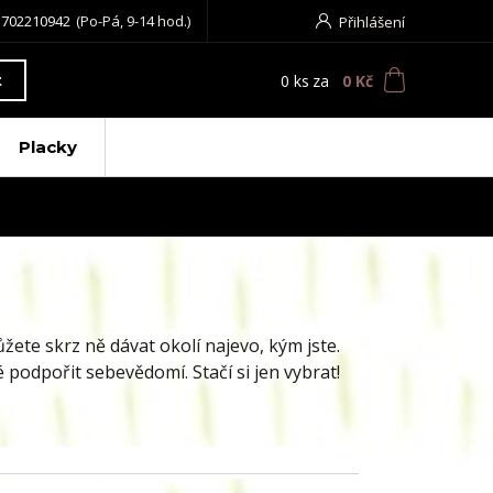
 702210942
(Po-Pá, 9-14 hod.)
Přihlášení
0
ks
za
0 Kč
t
Placky
ůžete skrz ně dávat okolí najevo, kým jste.
podpořit sebevědomí. Stačí si jen vybrat!