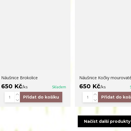
Náušnice Brokolice
Náušnice Kočky mourovat
650 Kč
650 Kč
/
ks
Skladem
/
ks
Přidat do košíku
Přidat do koš
Načíst další produkty 