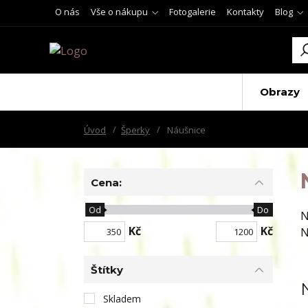
O nás
Vše o nákupu
Fotogalerie
Kontakty
Blog
Obrazy
Úvod
Šperky
Náušnice
Cena:
Od
Do
N
Kč
Kč
N
Štítky
Skladem