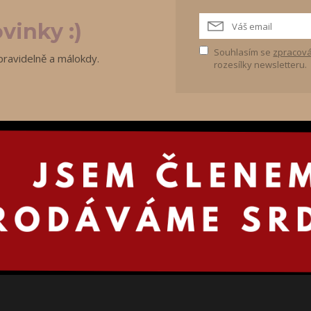
vinky :)
Souhlasím se
zpracová
pravidelně a málokdy.
rozesílky newsletteru.