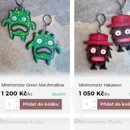
Minimonster Green Marshmallow
Minimonster Hakawoo
1 200 Kč
1 050 Kč
/
ks
Skladem
/
ks
Přidat do košíku
Přidat do koš