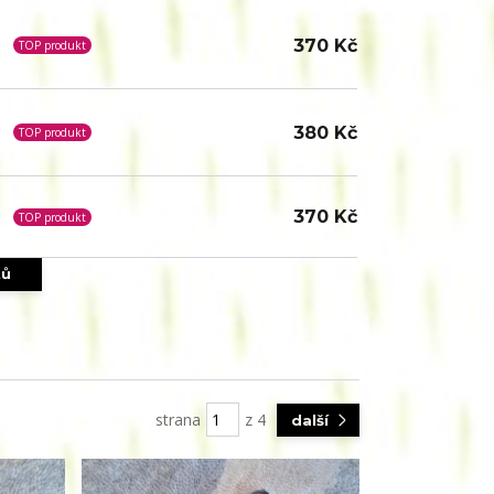
370 Kč
TOP produkt
380 Kč
TOP produkt
370 Kč
TOP produkt
tů
strana
z 4
další