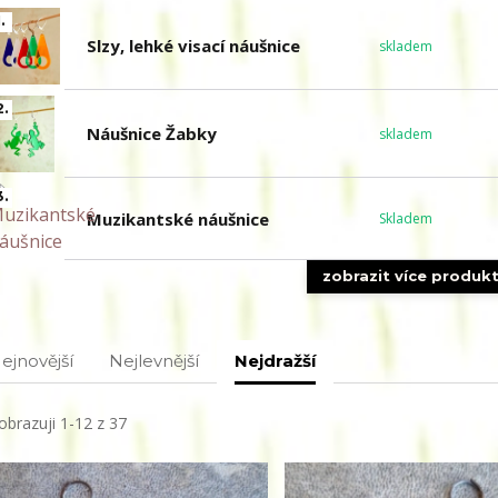
.
Slzy, lehké visací náušnice
skladem
2.
Náušnice Žabky
skladem
3.
Muzikantské náušnice
Skladem
zobrazit více produk
ejnovější
Nejlevnější
Nejdražší
obrazuji 1-12 z 37