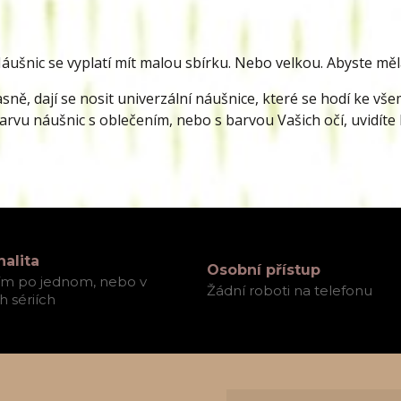
áušnic se vyplatí mít malou sbírku. Nebo velkou. Abyste měl
asně, dají se nosit univerzální náušnice, které se hodí ke vš
arvu náušnic s oblečením, nebo s barvou Vašich očí, uvidíte
nalita
Osobní přístup
ím po jednom, nebo v
Žádní roboti na telefonu
 sériích