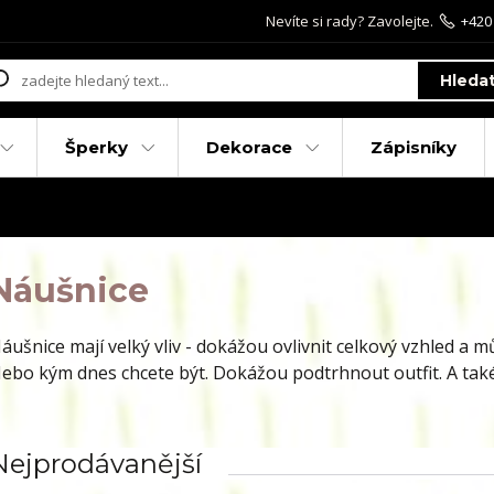
Nevíte si rady? Zavolejte.
+420
Hleda
Šperky
Dekorace
Zápisníky
Náušnice
áušnice mají velký vliv - dokážou ovlivnit celkový vzhled a m
ebo kým dnes chcete být. Dokážou podtrhnout outfit. A také 
Nejprodávanější