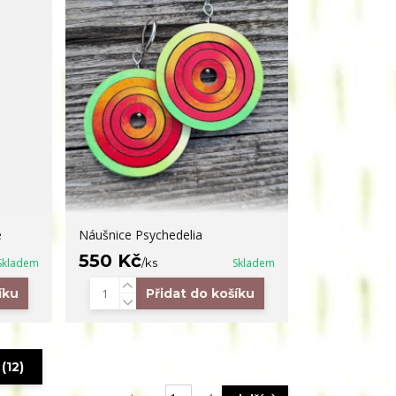
é
Náušnice Psychedelia
550 Kč
Skladem
/
ks
Skladem
íku
Přidat do košíku
(12)