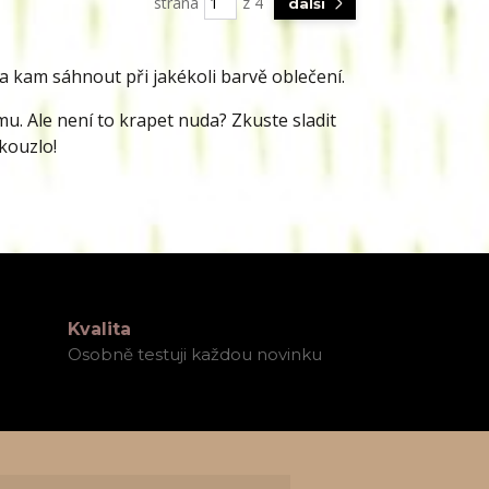
strana
z 4
další
a kam sáhnout při jakékoli barvě oblečení.
emu. Ale není to krapet nuda? Zkuste sladit
 kouzlo!
Kvalita
Osobně testuji každou novinku