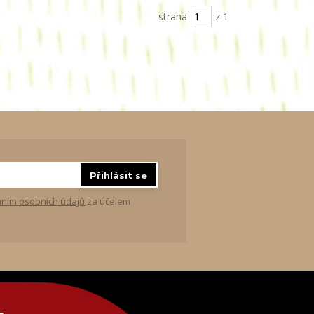
strana
z 1
Přihlásit se
ním osobních údajů
za účelem