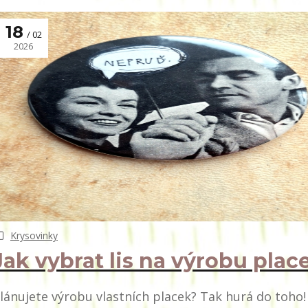
18
02
2026
Krysovinky
Jak vybrat lis na výrobu plac
lánujete výrobu vlastních placek? Tak hurá do toho!