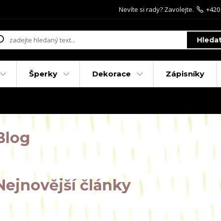
Nevíte si rady? Zavolejte.
+420
Hleda
Šperky
Dekorace
Zápisníky
Blog
Nejnovější články