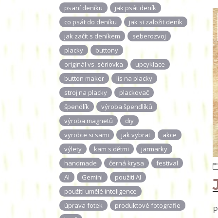
psaní deníku
jak psát deník
co psát do deníku
jak si založit deník
jak začít s deníkem
seberozvoj
placky
buttony
originál vs. sériovka
upcyklace
button maker
lis na placky
stroj na placky
plackovač
špendlík
výroba špendlíků
výroba magnetů
diy
vyrobte si sami
jak vybrat
akce
výlety
kam s dětmi
jarmarky
handmade
černá krysa
festival
AI
Gemini
použití AI
použití umělé inteligence
úprava fotek
produktové fotografie
P