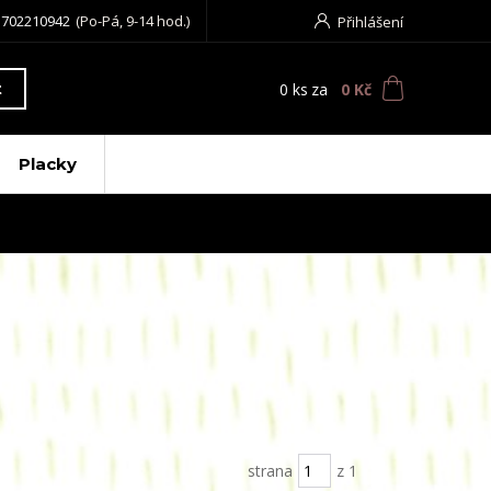
 702210942
(Po-Pá, 9-14 hod.)
Přihlášení
0
ks
za
0 Kč
t
Placky
strana
z 1