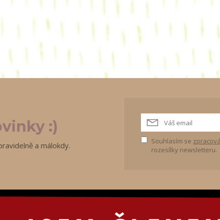
vinky :)
Souhlasím se
zpracová
pravidelně a málokdy.
rozesílky newsletteru.