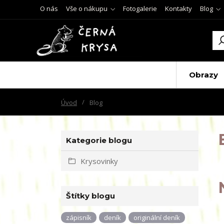
O nás
Vše o nákupu
Fotogalerie
Kontakty
Blog
Obrazy
Úvod
Blog
Kategorie blogu
Krysovinky
Štítky blogu
zápisník
deník
originální deník