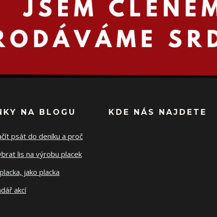
NKY NA BLOGU
KDE NÁS NAJDETE
ačít psát do deníku a proč
ybrat lis na výrobu placek
placka, jako placka
dář akcí