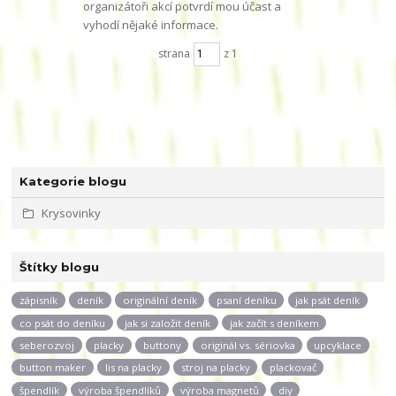
organizátoři akcí potvrdí mou účast a
vyhodí nějaké informace.
strana
z 1
Kategorie blogu
Krysovinky
Štítky blogu
zápisník
deník
originální deník
psaní deníku
jak psát deník
co psát do deníku
jak si založit deník
jak začít s deníkem
seberozvoj
placky
buttony
originál vs. sériovka
upcyklace
button maker
lis na placky
stroj na placky
plackovač
špendlík
výroba špendlíků
výroba magnetů
diy