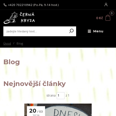
+420 702210942
(Po-Pá, 9-14 hod.)
0
0 Kč
Menu
Úvod
Blog
Blog
Nejnovější články
strana
z 1
20
03
2026