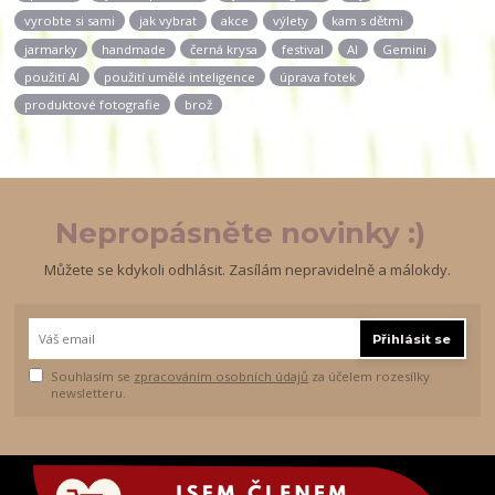
vyrobte si sami
jak vybrat
akce
výlety
kam s dětmi
jarmarky
handmade
černá krysa
festival
AI
Gemini
použití AI
použití umělé inteligence
úprava fotek
produktové fotografie
brož
Nepropásněte novinky :)
Můžete se kdykoli odhlásit. Zasílám nepravidelně a málokdy.
Přihlásit se
Souhlasím se
zpracováním osobních údajů
za účelem rozesílky
newsletteru.