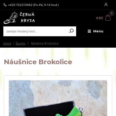
+420 702210942
(Po-Pá, 9-14 hod.)
0
0 Kč
Menu
Úvod
Šperky
Náušnice Brokolice
Náušnice Brokolice