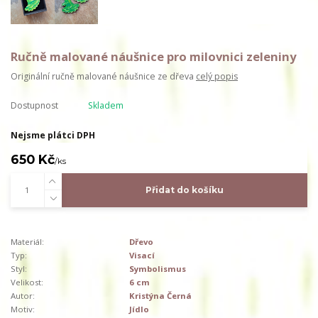
Ručně malované náušnice pro milovnici zeleniny
Originální ručně malované náušnice ze dřeva
celý popis
Dostupnost
Skladem
Nejsme plátci DPH
650 Kč
/
ks
Přidat do košíku
Materiál:
Dřevo
Typ:
Visací
Styl:
Symbolismus
Velikost:
6 cm
Autor:
Kristýna Černá
Motiv:
Jídlo