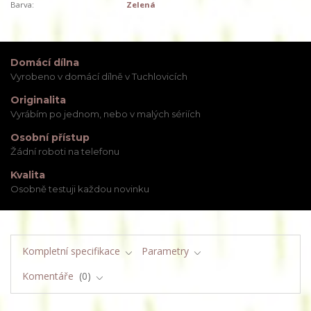
Barva:
Zelená
Domácí dílna
Vyrobeno v domácí dílně v Tuchlovicích
Originalita
Vyrábím po jednom, nebo v malých sériích
Osobní přístup
Žádní roboti na telefonu
Kvalita
Osobně testuji každou novinku
Kompletní specifikace
Parametry
Komentáře
0