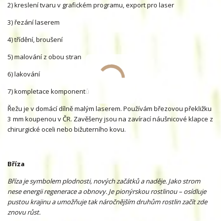
2) kreslení tvaru v grafickém programu, export pro laser
3) řezání laserem
4) třídění, broušení
5) malování z obou stran
6) lakování
7) kompletace komponentů
Řežu je v domácí dílně malým laserem. Používám březovou překližku
3 mm koupenou v ČR. Zavěšeny jsou na zavírací náušnicové klapce z
chirurgické oceli nebo bižuterního kovu.
Bříza
Bříza je symbolem plodnosti, nových začátků a naděje. Jako strom
nese energii regenerace a obnovy. Je pionýrskou rostlinou – osídluje
pustou krajinu a umožňuje tak náročnějším druhům rostlin začít zde
znovu růst.