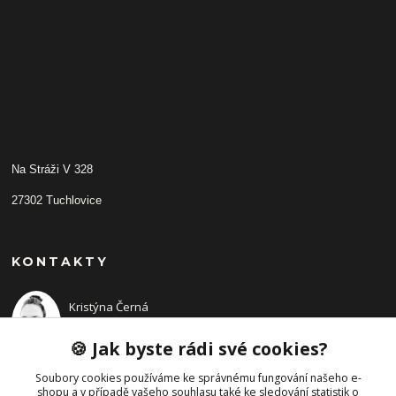
Na Stráži V 328
27302 Tuchlovice
KONTAKTY
Kristýna Černá
+420 702210942
(Po-Pá, 9-14 hod.)
🍪 Jak byste rádi své cookies?
Soubory cookies používáme ke správnému fungování našeho e-
shopu a v případě vašeho souhlasu také ke sledování statistik o