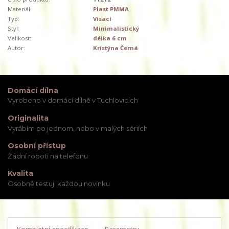
Materiál:
Plast PMMA
Typ:
Visací
Styl:
Minimalistický
Velikost:
délka 6 cm
Autor:
Kristýna Černá
Domácí dílna
Vyrobeno v domácí dílně v Tuchlovicích
Originalita
Vyrábím po jednom, nebo v malých sériích
Osobní přístup
Žádní roboti na telefonu
Kvalita
Osobně testuji každou novinku