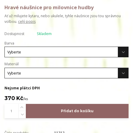
Hravé náušnice pro milovnice hudby
Ať už milujete kytaru, nebo ukulele, tyhle náušnice jsou tou správnou
volbou.
celý popis
Dostupnost
Skladem
Barva
Materiál
Nejsme plátci DPH
370 Kč
/
ks
Přidat do košíku
Číslo produktu:
11212