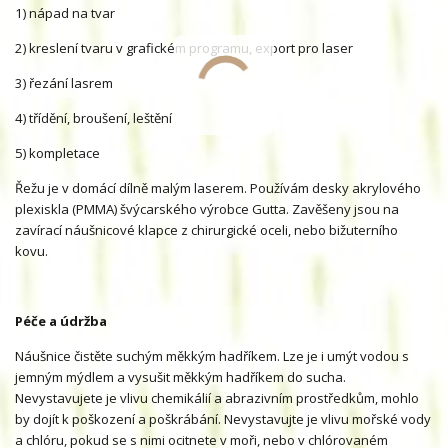
1) nápad na tvar
2) kreslení tvaru v grafickém programu, export pro laser
3) řezání lasrem
4) třídění, broušení, leštění
5) kompletace
Řežu je v domácí dílně malým laserem. Používám desky akrylového
plexiskla (PMMA) švýcarského výrobce Gutta. Zavěšeny jsou na
zavírací náušnicové klapce z chirurgické oceli, nebo bižuterního
kovu.
Péče a údržba
Náušnice čistěte suchým měkkým hadříkem. Lze je i umýt vodou s
jemným mýdlem a vysušit měkkým hadříkem do sucha.
Nevystavujete je vlivu chemikálií a abrazivním prostředkům, mohlo
by dojít k poškození a poškrábání. Nevystavujte je vlivu mořské vody
a chlóru, pokud se s nimi ocitnete v moři, nebo v chlórovaném