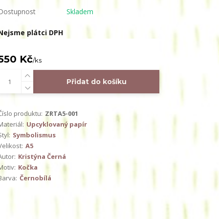
Dostupnost
Skladem
Nejsme plátci DPH
550 Kč
/
ks
Přidat do košíku
Číslo produktu:
ZRTA5-001
Materiál:
Upcyklovaný papír
Styl:
Symbolismus
Velikost:
A5
Autor:
Kristýna Černá
Motiv:
Kočka
Barva:
Černobílá