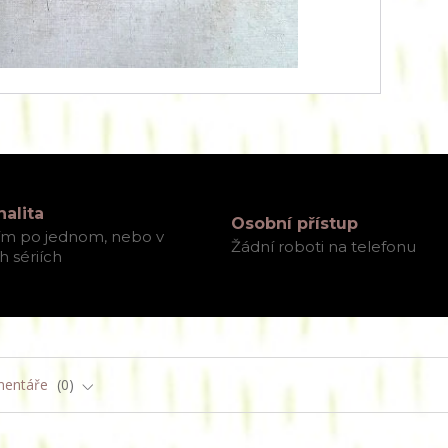
nalita
Osobní přístup
ím po jednom, nebo v
Žádní roboti na telefonu
 sériích
entáře
0