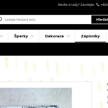
Nevíte si rady? Zavolejte.
+420
Hleda
Šperky
Dekorace
Zápisníky