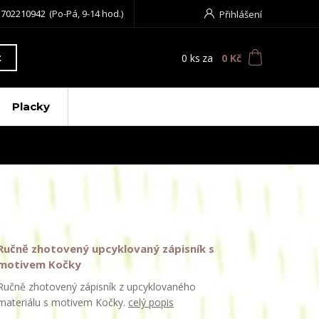
 702210942
(Po-Pá, 9-14 hod.)
Přihlášení
0
ks
za
0 Kč
t
Placky
Ručně zhotovený upcyklovaný zápisník s
motivem Kočky
Ručně zhotovený zápisník z upcyklovaného
materiálu s motivem Kočky.
celý popis