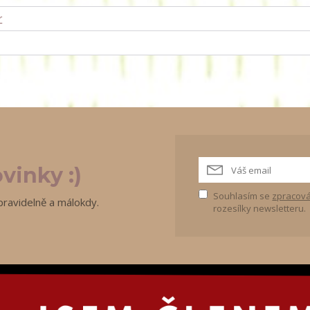
r
vinky :)
Souhlasím se
zpracová
pravidelně a málokdy.
rozesílky newsletteru.