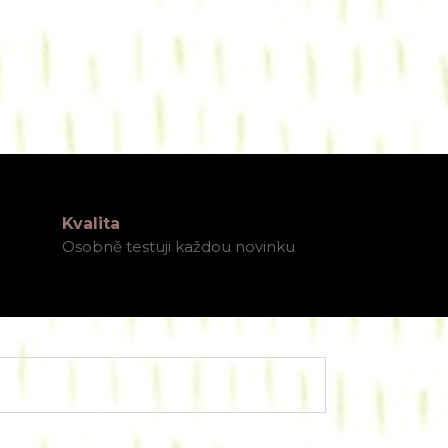
Kvalita
Osobně testuji každou novinku