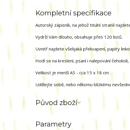
Kompletní specifikace
Autorský zápisník, na jehož titulní straně naj
Vydrží Vám dlouho, obsahuje přes 120 listů.
Uvnitř najdete všelijaká překvapení, papíry lin
Hodí se na kreslení, psaní i nalepování čehokoli,
Velikost je menší A5 - cca 15 x 18 cm .
Udělejte sobě, nebo někomu blízkému nevšednos
Původ zboží
Parametry