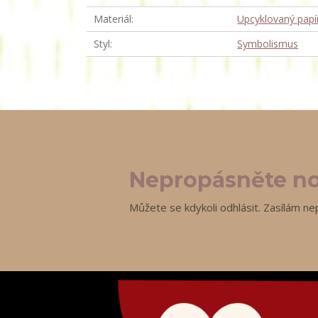
Materiál
Upcyklovaný papí
Styl
Symbolismus
Nepropásněte no
Můžete se kdykoli odhlásit. Zasílám ne