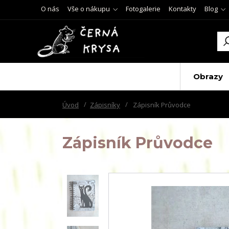
O nás
Vše o nákupu
Fotogalerie
Kontakty
Blog
Obrazy
Úvod
Zápisníky
Zápisník Průvodce
Zápisník Průvodce