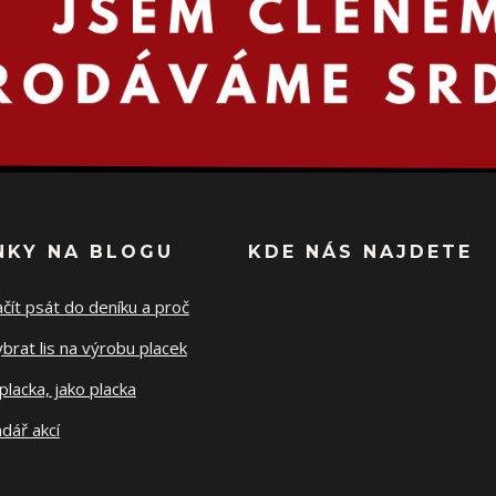
NKY NA BLOGU
KDE NÁS NAJDETE
ačít psát do deníku a proč
ybrat lis na výrobu placek
placka, jako placka
dář akcí