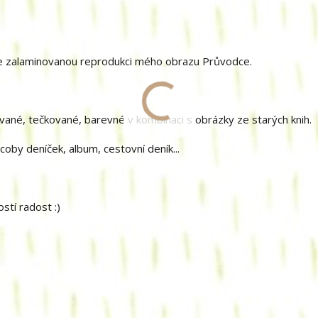
dete zalaminovanou reprodukci mého obrazu Průvodce.
kované, tečkované, barevné v kombinaci s obrázky ze starých knih.
 coby deníček, album, cestovní deník...
tí radost :)