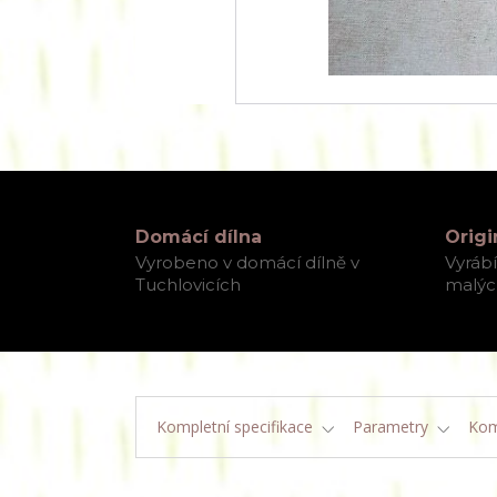
Domácí dílna
Origi
Vyrobeno v domácí dílně v
Vyráb
Tuchlovicích
malých
Kompletní specifikace
Parametry
Kom