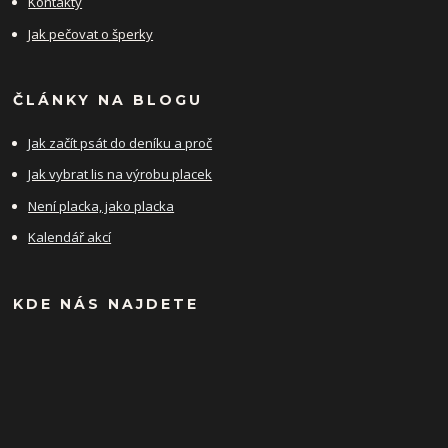
Kontakty
Jak pečovat o šperky
ČLÁNKY NA BLOGU
Jak začít psát do deníku a proč
Jak vybrat lis na výrobu placek
Není placka, jako placka
Kalendář akcí
KDE NÁS NAJDETE