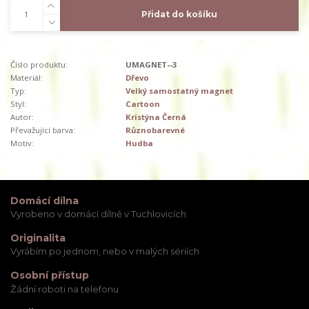
Přidat do košíku
Číslo produktu:
UMAGNET--3
Materiál:
Dřevo
Typ:
Velký samostatný magnet
Styl:
Cartoon
Autor:
Kristýna Černá
Převažující barva:
Různobarevné
Motiv:
Hudba
Domácí dílna
Vyrobeno v domácí dílně v Tuchlovicích
Originalita
Vyrábím po jednom, nebo v malých sériích
Osobní přístup
Žádní roboti na telefonu