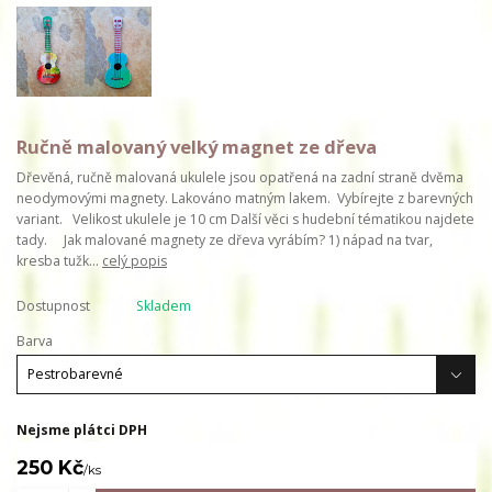
Ručně malovaný velký magnet ze dřeva
Dřevěná, ručně malovaná ukulele jsou opatřená na zadní straně dvěma
neodymovými magnety. Lakováno matným lakem. Vybírejte z barevných
variant. Velikost ukulele je 10 cm Další věci s hudební tématikou najdete
tady. Jak malované magnety ze dřeva vyrábím? 1) nápad na tvar,
kresba tužk...
celý popis
Dostupnost
Skladem
Barva
Nejsme plátci DPH
250 Kč
/
ks