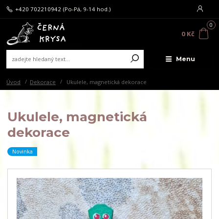
+420 702210942
(Po-Pá, 9-14 hod.)
0
0 Kč
Menu
Úvod
Dekorace
Ukulele, magnetická dekorace
Ukulele, magnetická
dekorace
Novinka