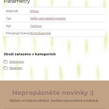
Parametry
Materiál
Dřevo
Typ
Velký samostatný magnet
Styl
Cartoon
Převažující barva
Různobarevné
Zboží zařazeno v kategoriích
Dekorace
Magnety
Nepropásněte novinky :)
Můžete se kdykoli odhlásit. Zasílám nepravidelně a málokdy.