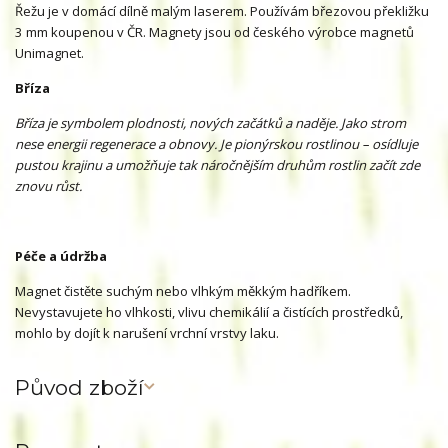
Řežu je v domácí dílně malým laserem. Používám březovou překližku
3 mm koupenou v ČR. Magnety jsou od českého výrobce magnetů
Unimagnet.
Bříza
Bříza je symbolem plodnosti, nových začátků a naděje. Jako strom
nese energii regenerace a obnovy. Je pionýrskou rostlinou – osídluje
pustou krajinu a umožňuje tak náročnějším druhům rostlin začít zde
znovu růst.
Péče a údržba
Magnet čistěte suchým nebo vlhkým měkkým hadříkem.
Nevystavujete ho vlhkosti, vlivu chemikálií a čistících prostředků,
mohlo by dojít k narušení vrchní vrstvy laku.
Původ zboží