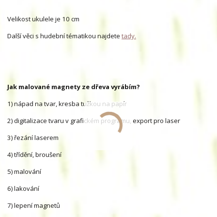
Velikost ukulele je 10 cm
Další věci s hudební tématikou najdete
tady.
Jak malované magnety ze dřeva vyrábím?
1) nápad na tvar, kresba tužkou na papír
2) digitalizace tvaru v grafickém programu, export pro laser
3) řezání laserem
4) třídění, broušení
5) malování
6) lakování
7) lepení magnetů