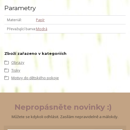
Parametry
Materiál
Papír
Převažující barva
Modrá
Zboží zařazeno v kategoriích
Obrazy
Tisky
Motivy do dětského pokoje
Nepropásněte novinky :)
Můžete se kdykoli odhlásit. Zasílám nepravidelně a málokdy.