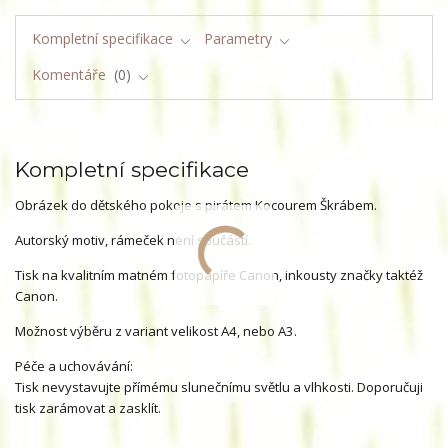
Kompletní specifikace
Parametry
Komentáře
0
Kompletní specifikace
Obrázek do dětského pokoje s pirátem Kocourem Škrábem.
Autorský motiv, rámeček není součástí.
Tisk na kvalitním matném fotopapíře Canon, inkousty značky taktéž
Canon.
Možnost výběru z variant velikost A4, nebo A3.
Péče a uchovávání:
Tisk nevystavujte přímému slunečnímu světlu a vlhkosti. Doporučuji
tisk zarámovat a zasklít.