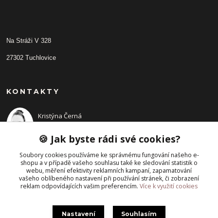
Na Stráži V 328
27302 Tuchlovice
KONTAKTY
Kristýna Černá
+420 702210942
(Po-Pá, 9-14 hod.)
🍪 Jak byste rádi své cookies?
Soubory cookies používáme ke správnému fungování našeho e-
shopu a v případě vašeho souhlasu také ke sledování statistik o
webu, měření efektivity reklamních kampaní, zapamatování
vašeho oblíbeného nastavení při používání stránek, či zobrazení
reklam odpovídajících vašim preferencím.
Více k využití cookies
Nastavení
Souhlasím