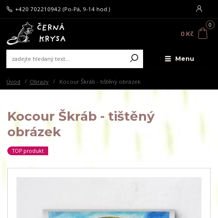
+420 702210942
(Po-Pá, 9-14 hod.)
0
0 Kč
Menu
Úvod
Obrazy
Kocour Škráb - tištěný obrázek
Kocour Škráb - tištěný
obrázek
TOP produkt