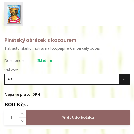
Pirátský obrázek s kocourem
Tisk autorského motivu na fotopapíře Canon
celý popis
Dostupnost
Skladem
Velikost
Nejsme plátci DPH
800 Kč
/
ks
Přidat do košíku