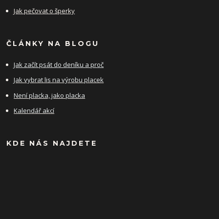
Jak pečovat o šperky
ČLÁNKY NA BLOGU
Jak začít psát do deníku a proč
Jak vybrat lis na výrobu placek
Není placka, jako placka
Kalendář akcí
KDE NÁS NAJDETE