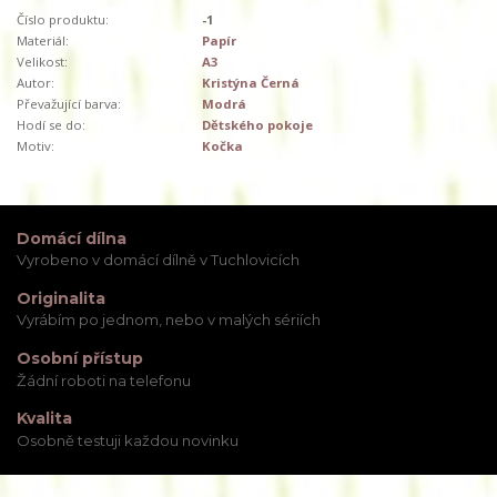
Číslo produktu:
-1
Materiál:
Papír
Velikost:
A3
Autor:
Kristýna Černá
Převažující barva:
Modrá
Hodí se do:
Dětského pokoje
Motiv:
Kočka
Domácí dílna
Vyrobeno v domácí dílně v Tuchlovicích
Originalita
Vyrábím po jednom, nebo v malých sériích
Osobní přístup
Žádní roboti na telefonu
Kvalita
Osobně testuji každou novinku