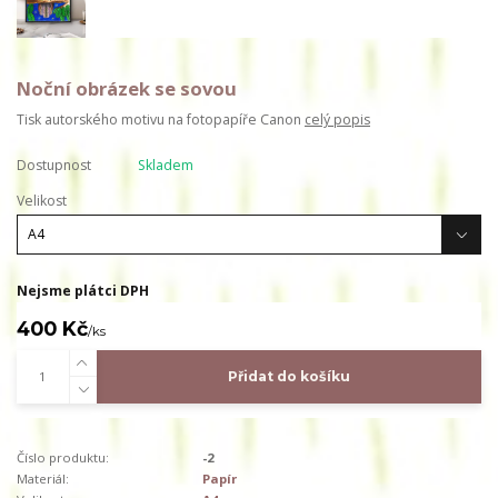
Noční obrázek se sovou
Tisk autorského motivu na fotopapíře Canon
celý popis
Dostupnost
Skladem
Velikost
Nejsme plátci DPH
400 Kč
/
ks
Přidat do košíku
Číslo produktu:
-2
Materiál:
Papír