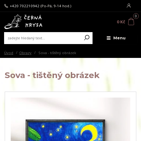
+420 702210942
(Po-Pá, 9-14 hod.)
0
0 Kč
Menu
Úvod
Obrazy
Sova - tištěný obrázek
Sova - tištěný obrázek