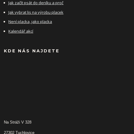
Jak začít psát do deníku a proč
Jak vybrat lis na výrobu placek
Není placka, jako placka
Kalendář akcí
KDE NÁS NAJDETE
Na Stráži V 328
27302 Tuchlovice