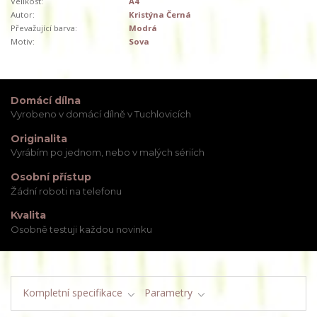
Velikost:
A4
Autor:
Kristýna Černá
Převažující barva:
Modrá
Motiv:
Sova
Domácí dílna
Vyrobeno v domácí dílně v Tuchlovicích
Originalita
Vyrábím po jednom, nebo v malých sériích
Osobní přístup
Žádní roboti na telefonu
Kvalita
Osobně testuji každou novinku
Kompletní specifikace
Parametry