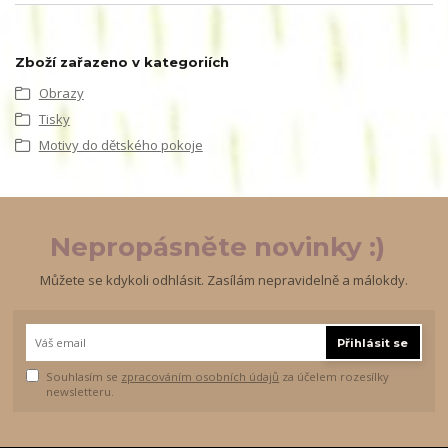
Zboží zařazeno v kategoriích
Obrazy
Tisky
Motivy do dětského pokoje
Nepropásněte novinky :)
Můžete se kdykoli odhlásit. Zasílám nepravidelně a málokdy.
Přihlásit se
Souhlasím se
zpracováním osobních údajů
za účelem rozesílky
newsletteru.