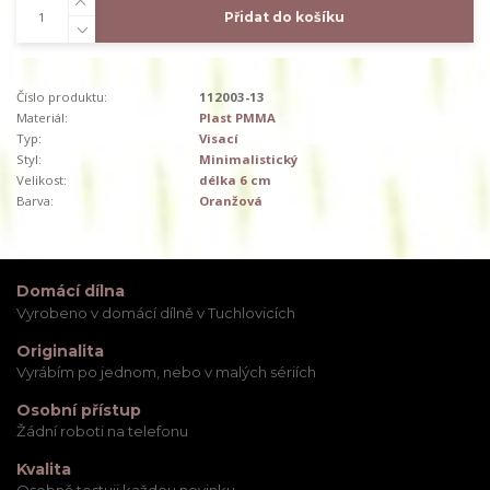
Přidat do košíku
Číslo produktu:
112003-13
Materiál:
Plast PMMA
Typ:
Visací
Styl:
Minimalistický
Velikost:
délka 6 cm
Barva:
Oranžová
Domácí dílna
Vyrobeno v domácí dílně v Tuchlovicích
Originalita
Vyrábím po jednom, nebo v malých sériích
Osobní přístup
Žádní roboti na telefonu
Kvalita