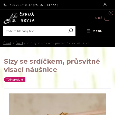
+420 702210942
(Po-Pá, 9-14 hod.)
0
0 Kč
Menu
Úvod
Šperky
Slzy se srdíčkem, průsvitné visací náušnice
Slzy se srdíčkem, průsvitné
visací náušnice
TOP produkt