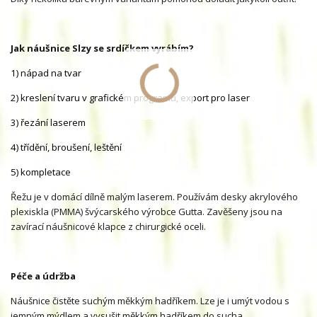
Jak náušnice Slzy se srdíčkem vyrábím?
1) nápad na tvar
2)
kreslení tvaru v grafickém programu, export pro laser
3) řezání laserem
4) třídění, broušení, leštění
5) kompletace
Řežu je v domácí dílně malým laserem. Používám desky akrylového
plexiskla (PMMA) švýcarského výrobce Gutta. Zavěšeny jsou na
zavírací náušnicové klapce z chirurgické oceli.
Péče a údržba
Náušnice čistěte suchým měkkým hadříkem. Lze je i umýt vodou s
jemným mýdlem a vysušit měkkým hadříkem do sucha.