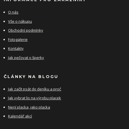
O nás
Vše o nákupu
Obchodní podmínky
Fotogalerie
Kontakty
Jak pečovat o šperky
ČLÁNKY NA BLOGU
Jak začít psát do deníku a proč
Jak vybrat lis na výrobu placek
Není placka, jako placka
Kalendář akcí