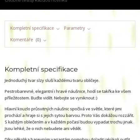
Osobně testuji každou novinku
Kompletní specifikace
Parametry
Komentáře
0
Kompletní specifikace
Jednoduchý tvar slzy sluší každému tvaru obličeje.
Pestrobarevné, elegantní i hravé náušnice, hodí se takřka ke všem
příležitostem. Buďte vidět. Nebojte se vyniknout :)
Hlavní kouzlo průsvitných náušnic spočívá ve světle, které jimi
prochází a hraje si s jejich sytou barvou. Proto Vás dokážou rozzářit.
S každým oblečením a v každém počasí budou vypadat trochu jinak.
Jsou lehké, že o nich nebudete ani vědět.
Díky několika barevným variantám pomohou doladit jakýkoli outfit.