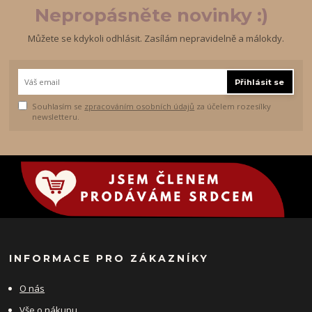
Nepropásněte novinky :)
Můžete se kdykoli odhlásit. Zasílám nepravidelně a málokdy.
Přihlásit se
Souhlasím se
zpracováním osobních údajů
za účelem rozesílky
newsletteru.
INFORMACE PRO ZÁKAZNÍKY
O nás
Vše o nákupu