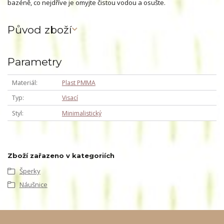
bazéně, co nejdříve je omyjte čistou vodou a osušte.
Původ zboží
Parametry
Materiál
Plast PMMA
Typ
Visací
Styl
Minimalistický
Zboží zařazeno v kategoriích
Šperky
Náušnice