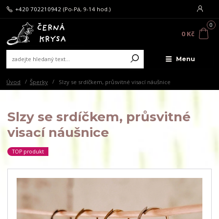
+420 702210942
(Po-Pá, 9-14 hod.)
0
0 Kč
Menu
Úvod
Šperky
Slzy se srdíčkem, průsvitné visací náušnice
Slzy se srdíčkem, průsvitné
visací náušnice
TOP produkt