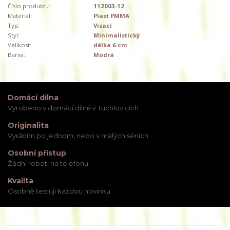
Číslo produktu:
112003-12
Materiál:
Plast PMMA
Typ:
Visací
Styl:
Minimalistický
Velikost:
délka 6 cm
Barva:
Modrá
Domácí dílna
Vyrobeno v domácí dílně v Tuchlovicích
Originalita
Vyrábím po jednom, nebo v malých sériích
Osobní přístup
Žádní roboti na telefonu
Kvalita
Osobně testuji každou novinku