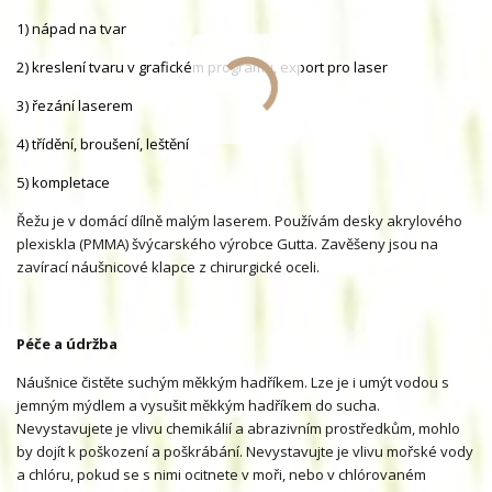
1) nápad na tvar
2)
kreslení tvaru v grafickém programu, export pro laser
3) řezání laserem
4) třídění, broušení, leštění
5) kompletace
Řežu je v domácí dílně malým laserem. Používám desky akrylového
plexiskla (PMMA) švýcarského výrobce Gutta. Zavěšeny jsou na
zavírací náušnicové klapce z chirurgické oceli.
Péče a údržba
Náušnice čistěte suchým měkkým hadříkem. Lze je i umýt vodou s
jemným mýdlem a vysušit měkkým hadříkem do sucha.
Nevystavujete je vlivu chemikálií a abrazivním prostředkům, mohlo
by dojít k poškození a poškrábání. Nevystavujte je vlivu mořské vody
a chlóru, pokud se s nimi ocitnete v moři, nebo v chlórovaném