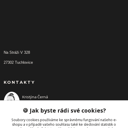
Na Stráži V 328
27302 Tuchlovice
KONTAKTY
Kristýna Černá
+420 702210942
(Po-Pá, 9-14 hod.)
🍪 Jak byste rádi své cookies?
Soubory cookies používáme ke správnému fungování našeho e-
shopu a v případě vašeho souhlasu také ke sledování statistik o