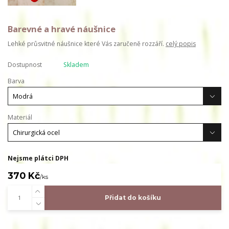
Barevné a hravé náušnice
Lehké průsvitné náušnice které Vás zaručeně rozzáří.
celý popis
Dostupnost
Skladem
Barva
Materiál
Nejsme plátci DPH
370 Kč
/
ks
Přidat do košíku