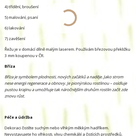
4) třídění, broušení
5) malování, psaní
6) lakování
7) zavěšení
Řežu je v domácí dílně malým laserem. Používám březovou překližku
3 mm koupenou v ČR.
Bříza
Bříza je symbolem plodnosti, nových začátků a naděje. Jako strom
nese energii regenerace a obnovy. Je pionýrskou rostlinou – osídluje
pustou krajinu a umožňuje tak náročnějším druhům rostlin začít zde
znovu růst.
Péče a údržba
Dekoraci čistěte suchým nebo vlhkým měkkým hadříkem.
Nevystavujete ho vlhkosti, vlivu chemikálií a čistících prostředků,