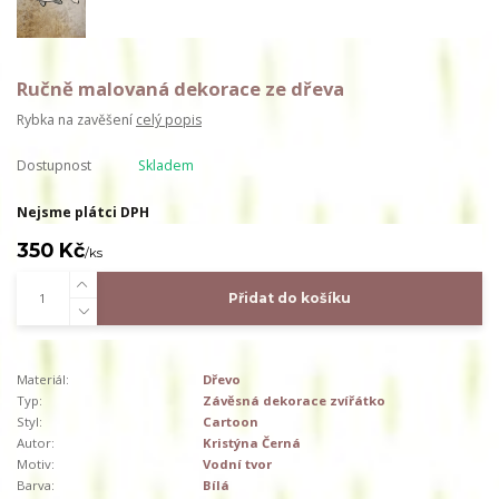
Ručně malovaná dekorace ze dřeva
Rybka na zavěšení
celý popis
Dostupnost
Skladem
Nejsme plátci DPH
350 Kč
/
ks
Přidat do košíku
Materiál:
Dřevo
Typ:
Závěsná dekorace zvířátko
Styl:
Cartoon
Autor:
Kristýna Černá
Motiv:
Vodní tvor
Barva:
Bílá