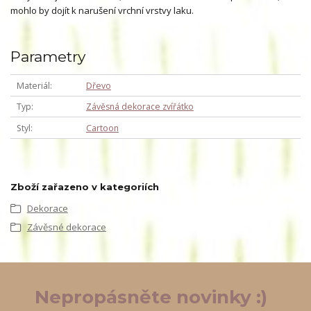
mohlo by dojít k narušení vrchní vrstvy laku.
Parametry
Materiál
Dřevo
Typ
Závěsná dekorace zvířátko
Styl
Cartoon
Zboží zařazeno v kategoriích
Dekorace
Závěsné dekorace
Nepropásněte novinky :)