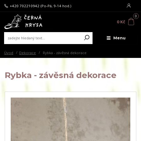
+420 702210942
(Po-Pá, 9-14 hod.)
0
0 Kč
Menu
Úvod
Dekorace
Rybka - závěsná dekorace
Rybka - závěsná dekorace