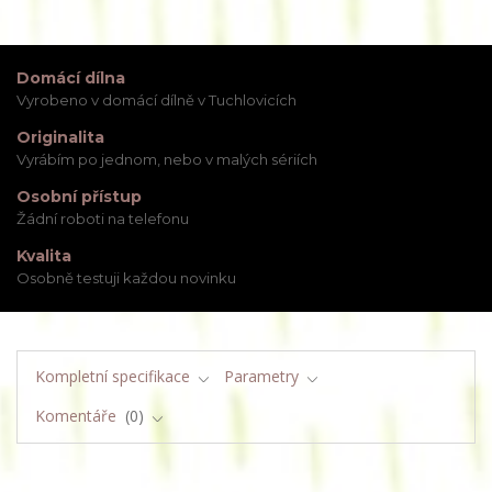
Domácí dílna
Vyrobeno v domácí dílně v Tuchlovicích
Originalita
Vyrábím po jednom, nebo v malých sériích
Osobní přístup
Žádní roboti na telefonu
Kvalita
Osobně testuji každou novinku
Kompletní specifikace
Parametry
Komentáře
0