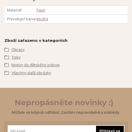
Materiál
Papír
Převažující barva
Modrá
Zboží zařazeno v kategoriích
Obrazy
Tisky
Motivy do dětského pokoje
Všechny další obrázky
Nepropásněte novinky :)
Můžete se kdykoli odhlásit. Zasílám nepravidelně a málokdy.
Přihlásit se