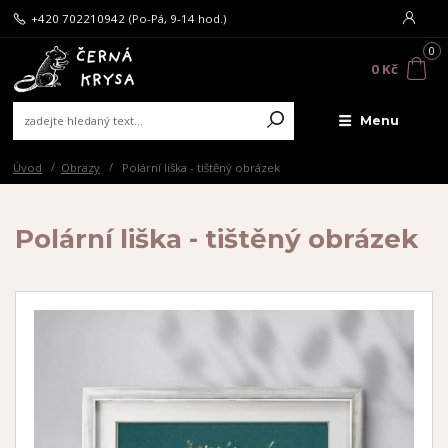
+420 702210942
(Po-Pá, 9-14 hod.)
0
0 Kč
Menu
Úvod
Obrazy
Polární liška - tištěný obrázek
Polární liška - tištěný obrázek