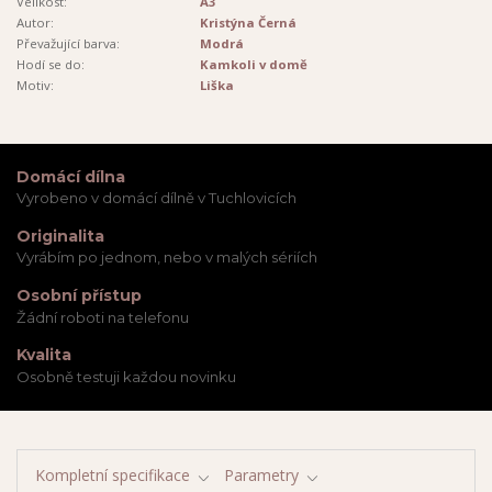
Velikost:
A3
Autor:
Kristýna Černá
Převažující barva:
Modrá
Hodí se do:
Kamkoli v domě
Motiv:
Liška
Domácí dílna
Vyrobeno v domácí dílně v Tuchlovicích
Originalita
Vyrábím po jednom, nebo v malých sériích
Osobní přístup
Žádní roboti na telefonu
Kvalita
Osobně testuji každou novinku
Kompletní specifikace
Parametry