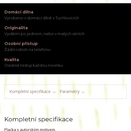
Domácí dílna
Vyrobeno v domácí dílně v Tuchlovicích
Originalita
Vyrábím po jednom, nebo v malých sériích
Osobní přístup
Žádní roboti na telefonu
Kvalita
Osobně testuji každou novinku
Kompletní specifikace
Parametry
Kompletní specifikace
Placka s autorským motivem.