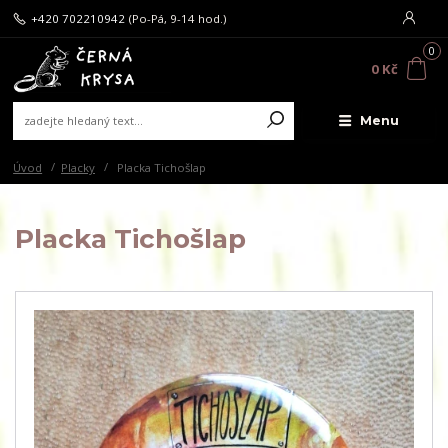
+420 702210942
(Po-Pá, 9-14 hod.)
0
0 Kč
Menu
Úvod
Placky
Placka Tichošlap
Placka Tichošlap