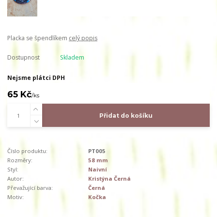
Placka se špendlíkem
celý popis
Dostupnost
Skladem
Nejsme plátci DPH
65 Kč
/
ks
Přidat do košíku
Číslo produktu:
PT005
Rozměry:
58 mm
Styl:
Naivní
Autor:
Kristýna Černá
Převažující barva:
Černá
Motiv:
Kočka