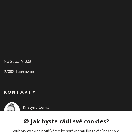
Na Stráži V 328
27302 Tuchlovice
KONTAKTY
Kristýna Černá
+420 702210942
(Po-Pá, 9-14 hod.)
🍪 Jak byste rádi své cookies?
Soubory cookies používáme ke správnému fungování našeho e-