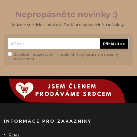
Nepropásněte novinky :)
Můžete se kdykoli odhlásit. Zasílám nepravidelně a málokdy.
Přihlásit se
Souhlasím se
zpracováním osobních údajů
za účelem rozesílky
newsletteru.
INFORMACE PRO ZÁKAZNÍKY
O nás