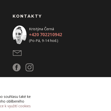
KONTAKTY
Kristýna Černá
+420 702210942
(Po-Pá, 9-14 hod.)
o souhlasu také ke
šeho oblíbeného
íce k využití cookies