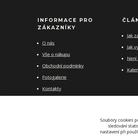
INFORMACE PRO
ČLÁ
ZÁKAZNÍKY
Jak z
O nás
Jak v
Vše o nákupu
Není 
Obchodní podmínky
Kalen
Fotogalerie
Kontakty
Jak pečovat o šperky
Soubory cookies p
sledování stat
nastavení při použ