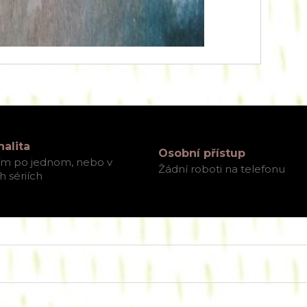
nalita
Osobní přístup
ím po jednom, nebo v
Žádní roboti na telefonu
 sériích