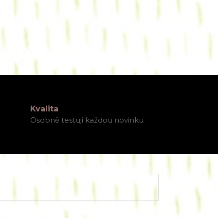
Kvalita
Osobně testuji každou novinku