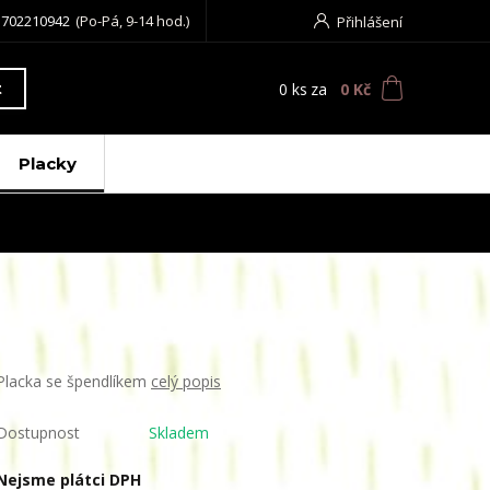
 702210942
(Po-Pá, 9-14 hod.)
Přihlášení
0
ks
za
0 Kč
t
Placky
Placka se špendlíkem
celý popis
Dostupnost
Skladem
Nejsme plátci DPH