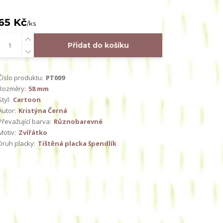
65 Kč
/
ks
Přidat do košíku
Číslo produktu:
PT009
Rozměry:
58 mm
Styl:
Cartoon
Autor:
Kristýna Černá
Převažující barva:
Různobarevné
Motiv:
Zvířátko
Druh placky:
Tištěná placka špendlík