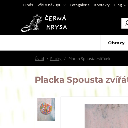
O nás
Vše o nákupu
Fotogalerie
Kontakty
Blog
Obrazy
Úvod
Placky
Placka Spousta zvířátek
Placka Spousta zvířá