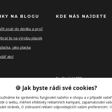
NKY NA BLOGU
KDE NÁS NAJDETE
ačít psát do deníku a proč
ybrat lis na výrobu placek
placka, jako placka
dář akcí
Na Stráži V 328
🍪 Jak byste rádi své cookies?
27302 Tuchlovice
oužíváme ke správnému fungování našeho e-shopu a v případě vašeh
istik o webu, měření efektivity reklamních kampaní, zapamatování va
ívání stránek, či zobrazení reklam odpovídajících vašim preferencím.
V