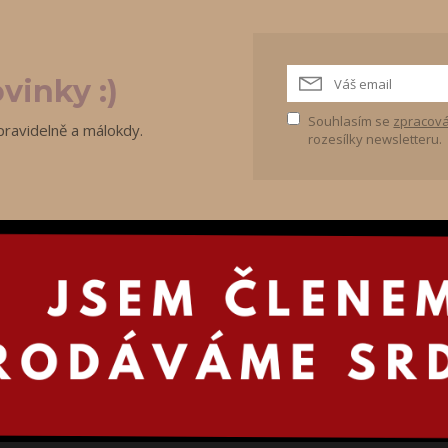
vinky :)
Souhlasím se
zpracová
pravidelně a málokdy.
rozesílky newsletteru.