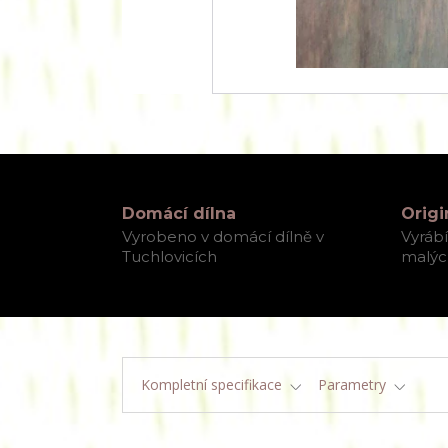
Domácí dílna
Origi
Vyrobeno v domácí dílně v
Vyráb
Tuchlovicích
malých
Kompletní specifikace
Parametry