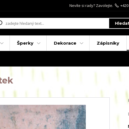
Nevíte si rady? Zavolejte.
+420
Hleda
Šperky
Dekorace
Zápisníky
tek