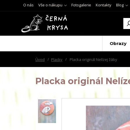
O nás
Vše o nákupu
Fotogalerie
Kontakty
Blog
Obrazy
Úvod
Placky
Placka originál Nelízej žáby
Placka originál Nelíz