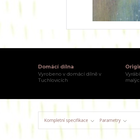
Domácí dílna
Origi
Vyrobeno v domácí dílně v
Vyráb
Tuchlovicích
malých
Kompletní specifikace
Parametry