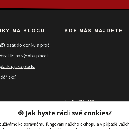
NKY NA BLOGU
KDE NÁS NAJDETE
ačít psát do deníku a proč
ybrat lis na výrobu placek
placka, jako placka
dář akcí
Na Stráži V 328
🍪 Jak byste rádi své cookies?
27302 Tuchlovice
oužíváme ke správnému fungování našeho e-shopu a v případě vašeh