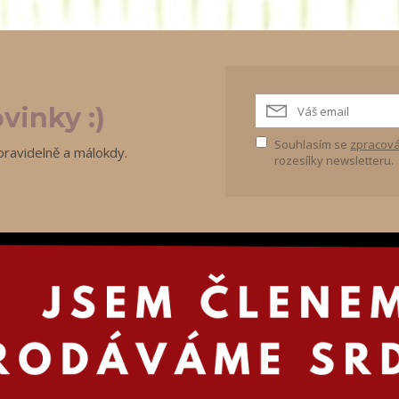
vinky :)
Souhlasím se
zpracová
pravidelně a málokdy.
rozesílky newsletteru.