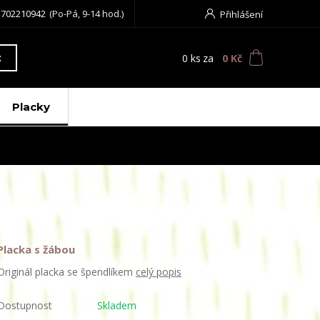
 702210942
(Po-Pá, 9-14 hod.)
Přihlášení
0
ks
za
0 Kč
t
Placky
Placka s žábou
Originál placka se špendlíkem
celý popis
Dostupnost
Skladem