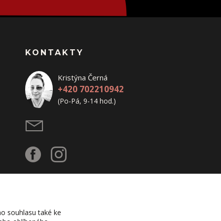
KONTAKTY
Kristýna Černá
+420 702210942
(Po-Pá, 9-14 hod.)
o souhlasu také ke