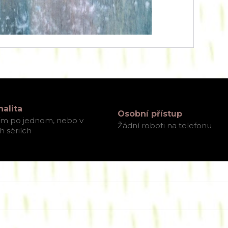
nalita
Osobní přístup
ím po jednom, nebo v
Žádní roboti na telefonu
 sériích