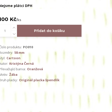
Nejsme plátci DPH
100 Kč
/
ks
Přidat do košíku
Číslo produktu:
PO010
Rozměry:
58 mm
Styl:
Cartoon
Autor:
Kristýna Černá
Převažující barva:
Oranžová
Motiv:
Žába
Druh placky:
Originál placka špendlík