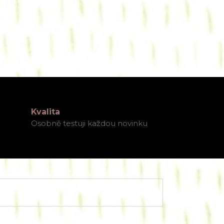
Kvalita
Osobně testuji každou novinku