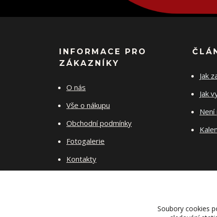
INFORMACE PRO
ČLÁ
ZÁKAZNÍKY
Jak z
O nás
Jak v
Vše o nákupu
Není 
Obchodní podmínky
Kalen
Fotogalerie
Kontakty
Jak pečovat o šperky
Soubory cookies p