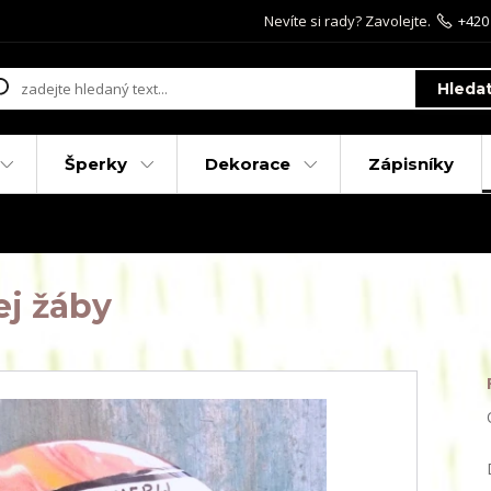
Nevíte si rady? Zavolejte.
+420
Hleda
Šperky
Dekorace
Zápisníky
ej žáby