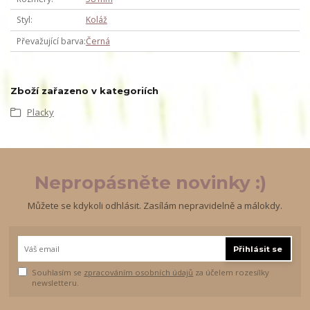
Styl
Koláž
Převažující barva
Černá
Zboží zařazeno v kategoriích
Placky
Nepropásněte novinky :)
Můžete se kdykoli odhlásit. Zasílám nepravidelně a málokdy.
Přihlásit se
Souhlasím se
zpracováním osobních údajů
za účelem rozesílky
newsletteru.