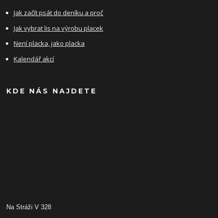
Jak začít psát do deníku a proč
Jak vybrat lis na výrobu placek
Není placka, jako placka
Kalendář akcí
KDE NÁS NAJDETE
Na Stráži V 328