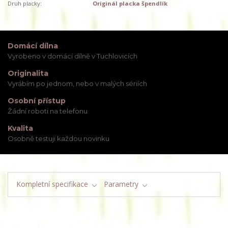
Druh placky:
Originál placka špendlík
Domácí dílna
Vyrobeno v domácí dílně v Tuchlovicích
Originalita
Vyrábím po jednom, nebo v malých sériích
Osobní přístup
Žádní roboti na telefonu
Kvalita
Osobně testuji každou novinku
Kompletní specifikace
Parametry