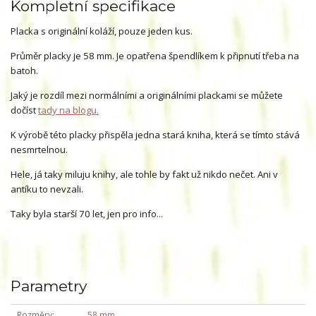
Kompletní specifikace
Placka s originální koláží, pouze jeden kus.
Průměr placky je 58 mm. Je opatřena špendlíkem k připnutí třeba na
batoh.
Jaký je rozdíl mezi normálními a originálními plackami se můžete
dočíst
tady na blogu.
K výrobě této placky přispěla jedna stará kniha, která se tímto stává
nesmrtelnou.
Hele, já taky miluju knihy, ale tohle by fakt už nikdo nečet. Ani v
antíku to nevzali.
Taky byla starší 70 let, jen pro info...
Parametry
Rozměry
58 mm