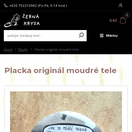
+420 702210942
(Po-Pá, 9-14 hod.)
0
0 Kč
Menu
Úvod
Placky
Placka originál moudré tele
Placka originál moudré tele