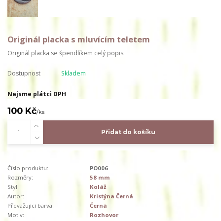
Originál placka s mluvícím teletem
Originál placka se špendlíkem
celý popis
Dostupnost
Skladem
Nejsme plátci DPH
100 Kč
/
ks
Přidat do košíku
Číslo produktu:
PO006
Rozměry:
58 mm
Styl:
Koláž
Autor:
Kristýna Černá
Převažující barva:
Černá
Motiv:
Rozhovor