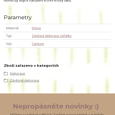
mohlo by dojít k narušení vrchní vrstvy laku.
Parametry
Materiál
Dřevo
Typ
Závěsná dekorace zvířátko
Styl
Cartoon
Zboží zařazeno v kategoriích
Dekorace
Závěsné dekorace
Nepropásněte novinky :)
Můžete se kdykoli odhlásit. Zasílám nepravidelně a málokdy.