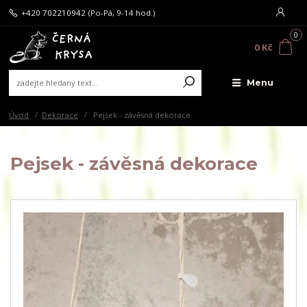
+420 702210942
(Po-Pá, 9-14 hod.)
0
0 Kč
Menu
Úvod
Dekorace
Pejsek - závěsná dekorace
Pejsek - závěsná dekorace