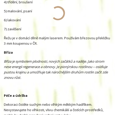
4) třídění, broušení
5) malování, psaní
6) lakování
7) zavěšení
Řežu je v domácí dílně malým laserem. Používám březovou překližku
3 mm koupenou v ČR.
Bříza
Bříza je symbolem plodnosti, nových začátků a naděje. Jako strom
nese energii regenerace a obnovy. Je pionýrskou rostlinou – osídluje
pustou krajinu a umožňuje tak náročnějším druhům rostlin začít zde
znovu růst.
Péče a údržba
Dekoraci čistěte suchým nebo vlhkým měkkým hadříkem.
Nevystavujete ho vlhkosti, vlivu chemikálií a čistících prostředků,