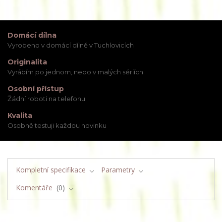
Domácí dílna
Vyrobeno v domácí dílně v Tuchlovicích
Originalita
Vyrábím po jednom, nebo v malých sériích
Osobní přístup
Žádní roboti na telefonu
Kvalita
Osobně testuji každou novinku
Kompletní specifikace
Parametry
Komentáře
0