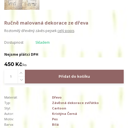
Ručně malovaná dekorace ze dřeva
Roztomilý dřevěný závěs pejsek
celý popis
Dostupnost
Skladem
Nejsme plátci DPH
450 Kč
/
ks
Přidat do košíku
Materiál:
Dřevo
Typ:
Závěsná dekorace zvířátko
Styl:
Cartoon
Autor:
Kristýna Černá
Motiv:
Pes
Barva:
Bílá