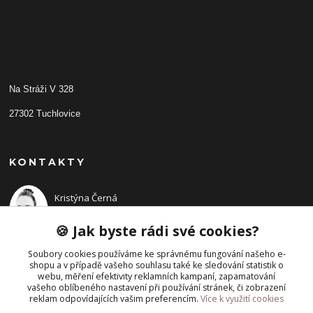
Na Stráži V 328
27302 Tuchlovice
KONTAKTY
Kristýna Černá
+420 702210942
(Po-Pá, 9-14 hod.)
🍪 Jak byste rádi své cookies?
Soubory cookies používáme ke správnému fungování našeho e-
shopu a v případě vašeho souhlasu také ke sledování statistik o
webu, měření efektivity reklamních kampaní, zapamatování
vašeho oblíbeného nastavení při používání stránek, či zobrazení
reklam odpovídajících vašim preferencím.
Více k využití cookies