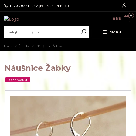
+420 702210942
(Po-Pá, 9-14 hod.)
0
0 Kč
Menu
Úvod
Šperky
Náušnice Žabky
Náušnice Žabky
TOP produkt