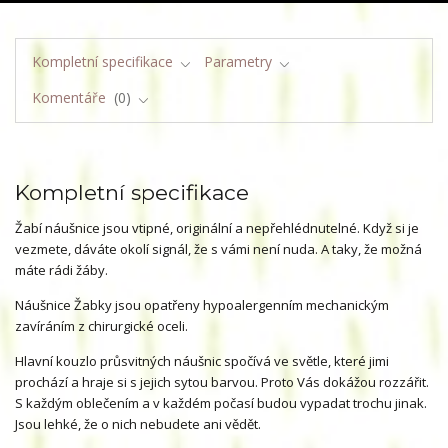
Kompletní specifikace
Parametry
Komentáře
0
Kompletní specifikace
Žabí náušnice jsou vtipné, originální a nepřehlédnutelné. Když si je
vezmete, dáváte okolí signál, že s vámi není nuda. A taky, že možná
máte rádi žáby.
Náušnice Žabky jsou opatřeny hypoalergenním mechanickým
zavíráním z chirurgické oceli.
Hlavní kouzlo průsvitných náušnic spočívá ve světle, které jimi
prochází a hraje si s jejich sytou barvou. Proto Vás dokážou rozzářit.
S každým oblečením a v každém počasí budou vypadat trochu jinak.
Jsou lehké, že o nich nebudete ani vědět.