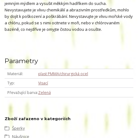
jemným mýdlem a vysušit měkkým hadříkem do sucha.
Nevystavujete je vlivu chemikálií a abrazivním prostředkům, mohlo
by dojít k poškození a poškrábání. Nevystavujte je vlivu mořské vody
a chlóru, pokud se s nimi ocitnete v moři, nebo v chlórovaném
bazéně, co nejdříve je omyjte čistou vodou a osušte.
Parametry
Materiál
plast PMMA/chirurgická ocel
Typ
Visací
Převažující barva
Zelená
Zboží zařazeno v kategoriích
Šperky
Náušnice