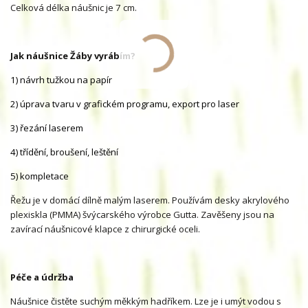
Celková délka náušnic je 7 cm.
Jak náušnice Žáby vyrábím?
1) návrh tužkou na papír
2) úprava tvaru v grafickém programu, export pro laser
3) řezání laserem
4) třídění, broušení, leštění
5) kompletace
Řežu je v domácí dílně malým laserem. Používám desky akrylového
plexiskla (PMMA) švýcarského výrobce Gutta. Zavěšeny jsou na
zavírací náušnicové klapce z chirurgické oceli.
Péče a údržba
Náušnice čistěte suchým měkkým hadříkem. Lze je i umýt vodou s