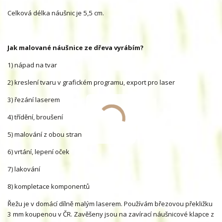
Celková délka náušnic je 5,5 cm.
Jak malované náušnice ze dřeva vyrábím?
1) nápad na tvar
2) kreslení tvaru v grafickém programu, export pro laser
3) řezání laserem
4) třídění, broušení
5) malování z obou stran
6) vrtání, lepení oček
7) lakování
8) kompletace komponentů
Řežu je v domácí dílně malým laserem. Používám březovou překližku
3 mm koupenou v ČR. Zavěšeny jsou na zavírací náušnicové klapce z