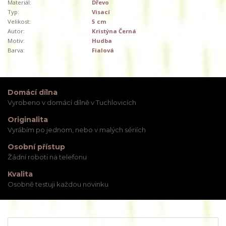
Materiál:
Dřevo
Typ:
Visací
Velikost:
5 cm
Autor:
Kristýna Černá
Motiv:
Hudba
Barva:
Fialová
Domácí dílna
Vyrobeno v domácí dílně v Tuchlovicích
Originalita
Vyrábím po jednom, nebo v malých sériích
Osobní přístup
Žádní roboti na telefonu
Kvalita
Osobně testuji každou novinku