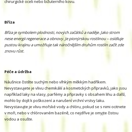
chirurgické oceli nebo bižuterního kovu.
Bříza
Bříza je symbolem plodnosti, nových začátků a naděje. Jako strom
nese energii regenerace a obnovy. Je pionýrskou rostlinou – osídluje
pustou krajinu a umožňuje tak náročnějším druhům rostlin začít zde
znovu růst.
Péče a údržba
Náušnice čistěte suchým nebo vlhkým měkkým hadříkem.
Nevystavujete je vlivu chemikálií a kosmetických přípravků, jako jsou
například laky na vlasy, parfémy a přípravky s obsahem lihu a další,
mohlo by dojít k poškození a narušení vrchní vrstvy laku.
Nevystavujte je vlivu mořské vody a chlóru, pokud se s nimi ocitnete
v moři, nebo v chlórovaném bazéně, co nejdříve je omyjte čistou
vodou a osušte.