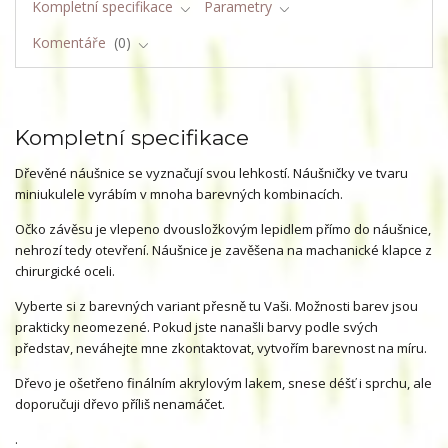
Kompletní specifikace
Parametry
Komentáře
0
Kompletní specifikace
Dřevěné náušnice se vyznačují svou lehkostí. Náušničky ve tvaru
miniukulele vyrábím v mnoha barevných kombinacích.
Očko závěsu je vlepeno dvousložkovým lepidlem přímo do náušnice,
nehrozí tedy otevření. Náušnice je zavěšena na machanické klapce z
chirurgické oceli.
Vyberte si z barevných variant přesně tu Vaši. Možnosti barev jsou
prakticky neomezené. Pokud jste nanašli barvy podle svých
představ, neváhejte mne zkontaktovat, vytvořím barevnost na míru.
Dřevo je ošetřeno finálním akrylovým lakem, snese déšť i sprchu, ale
doporučuji dřevo příliš nenamáčet.
.