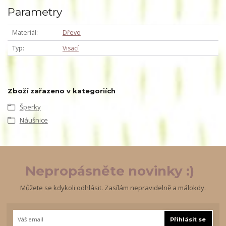
Parametry
Materiál
Dřevo
Typ
Visací
Zboží zařazeno v kategoriích
Šperky
Náušnice
Nepropásněte novinky :)
Můžete se kdykoli odhlásit. Zasílám nepravidelně a málokdy.
Přihlásit se