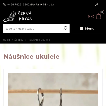
+420 702210942
(Po-Pá, 9-14 hod.)
0
0 Kč
Menu
Úvod
Šperky
Náušnice ukulele
Náušnice ukulele