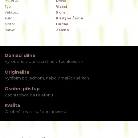
Materiál:
Dřevo
Typ:
Visací
Velikost:
5 cm
Autor:
Kristýna Černá
Motiv:
Hudba
Barva:
Zelená
Domácí dílna
Vyrobeno v domácí dílně v Tuchlovicích
Originalita
Vyrábím po jednom, nebo v malých sériích
Osobní přístup
Žádní roboti na telefonu
Kvalita
Osobně testuji každou novinku