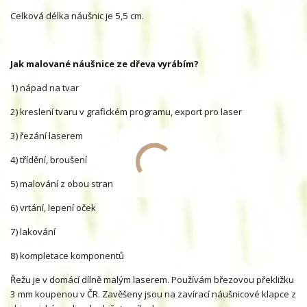
Celková délka náušnic je 5,5 cm.
Jak malované náušnice ze dřeva vyrábím?
1) nápad na tvar
2) kreslení tvaru v grafickém programu, export pro laser
3) řezání laserem
4) třídění, broušení
5) malování z obou stran
6) vrtání, lepení oček
7) lakování
8) kompletace komponentů
Řežu je v domácí dílně malým laserem. Používám březovou překližku
3 mm koupenou v ČR. Zavěšeny jsou na zavírací náušnicové klapce z