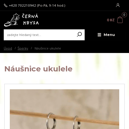
+420 702210942
(Po-Pá, 9-14 hod.)
0
0 Kč
Menu
Úvod
Šperky
Náušnice ukulele
Náušnice ukulele