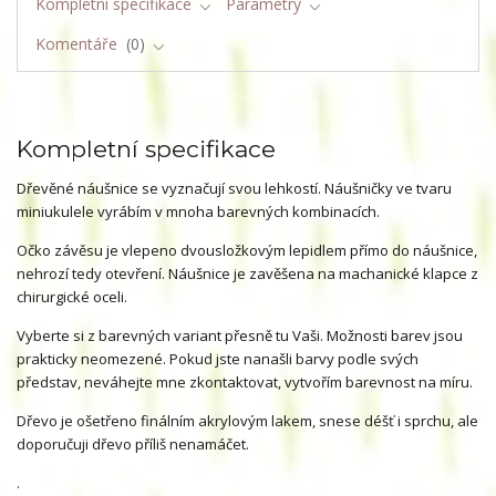
Kompletní specifikace
Parametry
Komentáře
0
Kompletní specifikace
Dřevěné náušnice se vyznačují svou lehkostí. Náušničky ve tvaru
miniukulele vyrábím v mnoha barevných kombinacích.
Očko závěsu je vlepeno dvousložkovým lepidlem přímo do náušnice,
nehrozí tedy otevření. Náušnice je zavěšena na machanické klapce z
chirurgické oceli.
Vyberte si z barevných variant přesně tu Vaši. Možnosti barev jsou
prakticky neomezené. Pokud jste nanašli barvy podle svých
představ, neváhejte mne zkontaktovat, vytvořím barevnost na míru.
Dřevo je ošetřeno finálním akrylovým lakem, snese déšť i sprchu, ale
doporučuji dřevo příliš nenamáčet.
.