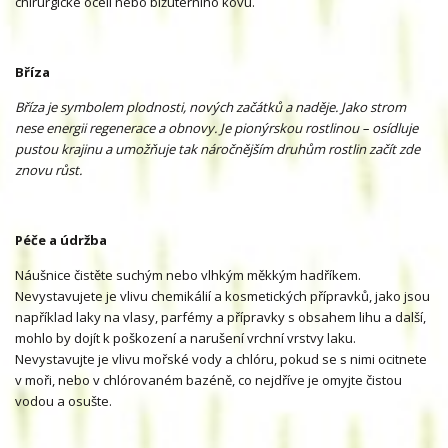
chirurgické oceli nebo bižuterního kovu.
Bříza
Bříza je symbolem plodnosti, nových začátků a naděje. Jako strom
nese energii regenerace a obnovy. Je pionýrskou rostlinou – osídluje
pustou krajinu a umožňuje tak náročnějším druhům rostlin začít zde
znovu růst.
Péče a údržba
Náušnice čistěte suchým nebo vlhkým měkkým hadříkem.
Nevystavujete je vlivu chemikálií a kosmetických přípravků, jako jsou
například laky na vlasy, parfémy a přípravky s obsahem lihu a další,
mohlo by dojít k poškození a narušení vrchní vrstvy laku.
Nevystavujte je vlivu mořské vody a chlóru, pokud se s nimi ocitnete
v moři, nebo v chlórovaném bazéně, co nejdříve je omyjte čistou
vodou a osušte.