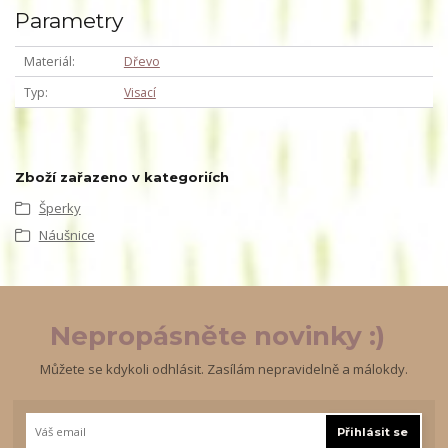
Parametry
Materiál
Dřevo
Typ
Visací
Zboží zařazeno v kategoriích
Šperky
Náušnice
Nepropásněte novinky :)
Můžete se kdykoli odhlásit. Zasílám nepravidelně a málokdy.
Přihlásit se