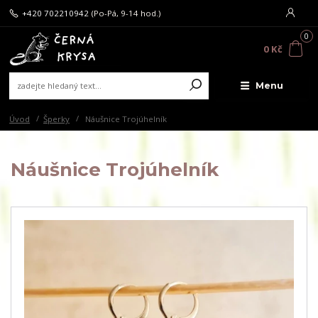
+420 702210942
(Po-Pá, 9-14 hod.)
0
0 Kč
Menu
Úvod
Šperky
Náušnice Trojúhelník
Náušnice Trojúhelník