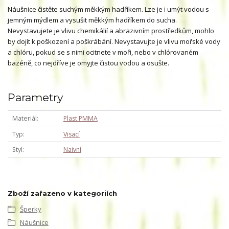
Náušnice čistěte suchým měkkým hadříkem. Lze je i umýt vodou s
jemným mýdlem a vysušit měkkým hadříkem do sucha.
Nevystavujete je vlivu chemikálií a abrazivním prostředkům, mohlo
by dojít k poškození a poškrábání. Nevystavujte je vlivu mořské vody
a chlóru, pokud se s nimi ocitnete v moři, nebo v chlórovaném
bazéně, co nejdříve je omyjte čistou vodou a osušte.
Parametry
Materiál
Plast PMMA
Typ
Visací
Styl
Naivní
Zboží zařazeno v kategoriích
Šperky
Náušnice