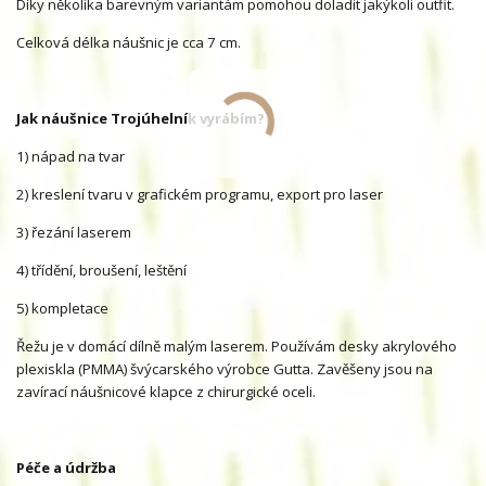
Díky několika barevným variantám pomohou doladit jakýkoli outfit.
Celková délka náušnic je cca 7 cm.
Jak náušnice Trojúhelník vyrábím?
1) nápad na tvar
2) kreslení tvaru v grafickém programu, export pro laser
3) řezání laserem
4) třídění, broušení, leštění
5) kompletace
Řežu je v domácí dílně malým laserem. Používám desky akrylového
plexiskla (PMMA) švýcarského výrobce Gutta. Zavěšeny jsou na
zavírací náušnicové klapce z chirurgické oceli.
Péče a údržba