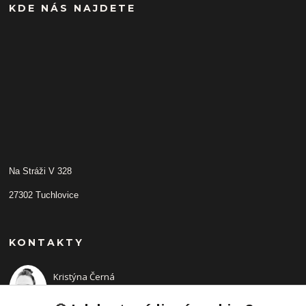
KDE NÁS NAJDETE
Na Stráži V 328
27302 Tuchlovice
KONTAKTY
Kristýna Černá
+420 702210942
(Po-Pá, 9-14 hod.)