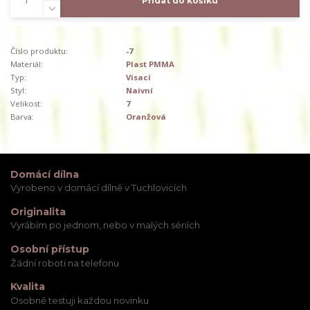
Přidat do košíku
Číslo produktu:
-7
Materiál:
Plast PMMA
Typ:
Visací
Styl:
Naivní
Velikost:
7
Barva:
Oranžová
Domácí dílna
Vyrobeno v domácí dílně v Tuchlovicích
Originalita
Vyrábím po jednom, nebo v malých sériích
Osobní přístup
Žádní roboti na telefonu
Kvalita
Osobně testuji každou novinku