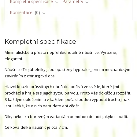
Kompletní specifikace
Parametry
Komentáře
0
Kompletní specifikace
Minimalistcké a přesto nepřehlédnutelné náušnice. Výrazné,
elegantní.
Náušnice Trojúhelníky jsou opatřeny hypoalergenním mechanickým
zavíráním z chirurgické oceli.
Hlavní kouzlo průsvitných náušnic spočívá ve světle, které jimi
prochází a hraje si s jejich sytou barvou. Proto Vás dokážou rozzářit.
S každým oblečením a v každém počasí budou vypadat trochu jinak.
Jsou lehké, že o nich nebudete ani vědět.
Díky několika barevným variantám pomohou doladit jakýkoli outfit.
Celková délka náušnic je cca 7 cm.