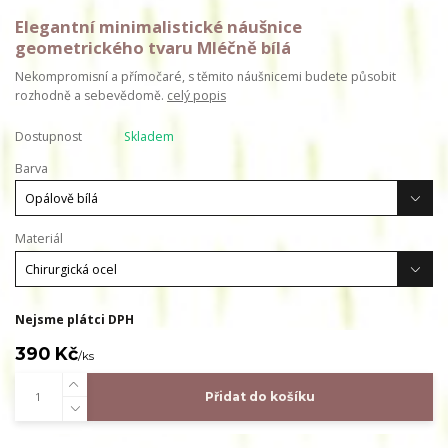
Elegantní minimalistické náušnice
geometrického tvaru Mléčně bílá
Nekompromisní a přímočaré, s těmito náušnicemi budete působit
rozhodně a sebevědomě.
celý popis
Dostupnost
Skladem
Barva
Materiál
Nejsme plátci DPH
390 Kč
/
ks
Přidat do košíku