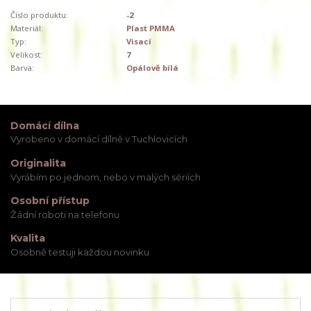
Číslo produktu:
-2
Materiál:
Plast PMMA
Typ:
Visací
Velikost:
7
Barva:
Opálově bílá
Domácí dílna
Vyrobeno v domácí dílně v Tuchlovicích
Originalita
Vyrábím po jednom, nebo v malých sériích
Osobní přístup
Žádní roboti na telefonu
Kvalita
Osobně testuji každou novinku