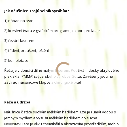
Jak náušnice Trojúhelník vyrábím?
1) nápad na tvar
2) kreslení tvaru v grafickém programu, export pro laser
3) řezání laserem
4) třídění, broušení, leštění
5) kompletace
Řežu je v domácí dílně malým laserem. Používám desky akrylového
plexiskla (PMMA) švýcarského výrobce Gutta. Zavěšeny jsou na
zavírací náušnicové klapce z chirurgické oceli.
Péče a údržba
Náušnice čistěte suchým měkkým hadříkem. Lze je i umýt vodou s
jemným mýdlem a vysušit měkkým hadříkem do sucha.
Nevystavujete je vlivu chemikálií a abrazivním prostředkům, mohlo