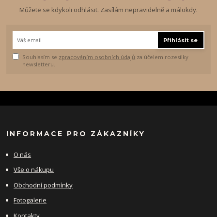
Můžete se kdykoli odhlásit. Zasílám nepravidelně a málokdy.
Přihlásit se
Souhlasím se
zpracováním osobních údajů
za účelem rozesílky
newsletteru.
INFORMACE PRO ZÁKAZNÍKY
O nás
Vše o nákupu
Obchodní podmínky
Fotogalerie
Kontakty