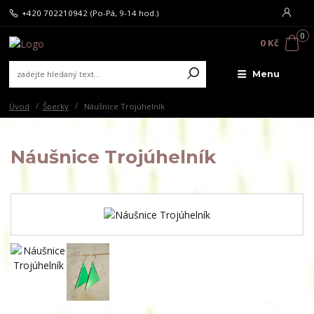
+420 702210942
(Po-Pá, 9-14 hod.)
0
0 Kč
Menu
Úvod
Šperky
Náušnice Trojúhelník
Náušnice Trojúhelník