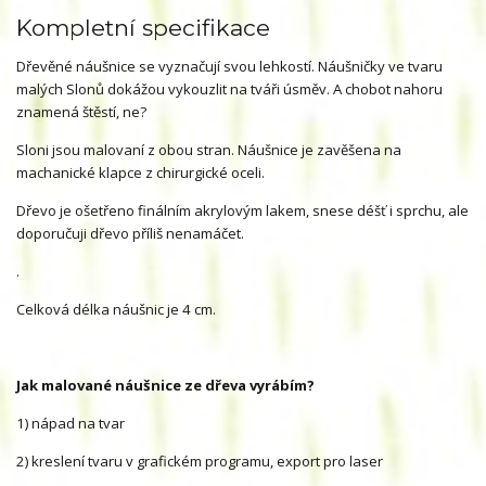
Kompletní specifikace
Dřevěné náušnice se vyznačují svou lehkostí. Náušničky ve tvaru
malých Slonů dokážou vykouzlit na tváři úsměv. A chobot nahoru
znamená štěstí, ne?
Sloni jsou malovaní z obou stran. Náušnice je zavěšena na
machanické klapce z chirurgické oceli.
Dřevo je ošetřeno finálním akrylovým lakem, snese déšť i sprchu, ale
doporučuji dřevo příliš nenamáčet.
.
Celková délka náušnic je 4 cm.
Jak malované náušnice ze dřeva vyrábím?
1) nápad na tvar
2) kreslení tvaru v grafickém programu, export pro laser