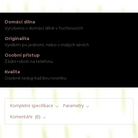
Domácí dílna
Vyrobeno v domácí dílně v Tuchlovicích
Originalita
Vyrábím po jednom, nebo v malých sériích
Osobní přístup
Žádní roboti na telefonu
Kvalita
Osobně testuji každou novinku
Kompletní specifikace
Parametry
Komentáře
0