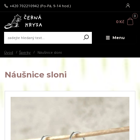
+420 702210942
(Po-Pá, 9-14 hod.)
0
0 Kč
Menu
Úvod
Šperky
Náušnice sloni
Náušnice sloni