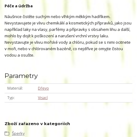
Péče a údržba
Náušnice čistěte suchým nebo vlhkým měkkým hadříkem.
Nevystavujete je vlivu chemikálií a kosmetických přípravků, jako jsou
například laky na vlasy, parfémy a přípravky s obsahem lihu a další,
mohlo by dojít k poškození a narušení vrchní vrstvy laku.
Nevystavujte je vlivu mořské vody a chlóru, pokud se s nimi ocitnete
v moři, nebo v chlórovaném bazéně, co nejdříve je omyjte čistou
vodou a osušte.
Parametry
Materiál
Dřevo
Typ
Visací
Zboží zařazeno v kategoriích
Šperky