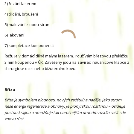
3) řezání laserem
4) třídění, broušení
5) malování z obou stran
6) lakování
7) kompletace komponentů
Řežu je v domácí dílně malým laserem. Používám březovou překližku
3 mm koupenou v ČR. Zavěšeny jsou na zavírací náušnicové klapce z
chirurgické oceli nebo bižuterního kovu.
Bříza
Bříza je symbolem plodnosti, nových začátků a naděje. Jako strom
nese energii regenerace a obnovy. Je pionýrskou rostlinou – osídluje
pustou krajinu a umožňuje tak náročnějším druhům rostlin začít zde
znovu růst.