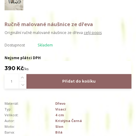
Ručně malované náušnice ze dřeva
Originální ručně malované náušnice ze dřeva
celý popis
Dostupnost
Skladem
Nejsme plátci DPH
390 Kč
/
ks
Přidat do košíku
Materiál:
Dřevo
Typ:
Visací
Velikost:
4 cm
Autor:
Kristýna Černá
Motiv:
Slon
Barva:
Bílá