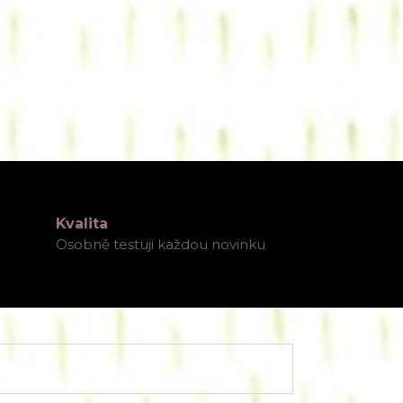
Kvalita
Osobně testuji každou novinku