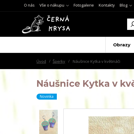
O nás
Vše o nákupu
Fotogalerie
Kontakty
Blog
Obrazy
Úvod
Šperky
Náušnice Kytka v květináči
Náušnice Kytka v kv
Novinka