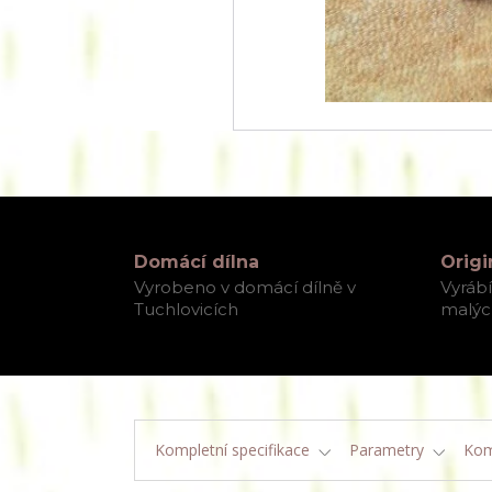
Domácí dílna
Origi
Vyrobeno v domácí dílně v
Vyráb
Tuchlovicích
malých
Kompletní specifikace
Parametry
Kom