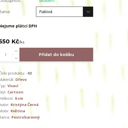
Dostupnost
Skladem
Barva
Nejsme plátci DPH
550 Kč
/
ks
Přidat do košíku
Číslo produktu:
-03
Materiál:
Dřevo
Typ:
Visací
Styl:
Cartoon
Velikost:
6 cm
Autor:
Kristýna Černá
Motiv:
Květina
Barva:
Pestrobarevný