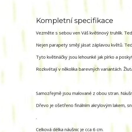
Kompletní specifikace
Vezměte s sebou ven Váš květinový truhlík. Ted
Nejen parapety smějí jásat záplavou květů. Teď
Tyto květináčky jsou lehounké jak pírko a posky
Rozkvétají v několika barevných variantách. Žlut
Samozřejmě jsou malované z obou stran. Náušnic
Dřevo je ošetřeno finálním akrylovým lakem, sne
.
Celková délka náušnic je cca 6 cm.