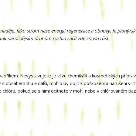
naděje. Jako strom nese energii regenerace a obnovy. Je pionýrs
tak náročnějším druhům rostlin začít zde znovu růst.
říkem. Nevystavujete je vlivu chemikálií a kosmetických příprav
y s obsahem lihu a další, mohlo by dojít k poškození a narušení vrc
a chlóru, pokud se s nimi ocitnete v moři, nebo v chlórovaném ba