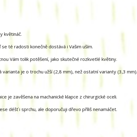
y květináč.
 se té radosti konečně dostává i Vašim uším.
tnou Vám tolik potěšení, jako skutečné rozkvetlé květiny.
á varianta je o trochu užší (2,8 mm), než ostatní varianty (3,3 mm)
e je zavěšena na machanické klapce z chirurgické oceli.
se déšť i sprchu, ale doporučuji dřevo příliš nenamáčet.