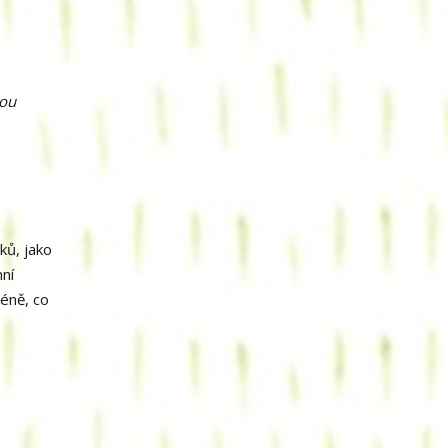
kou
ků, jako
hní
zéně, co