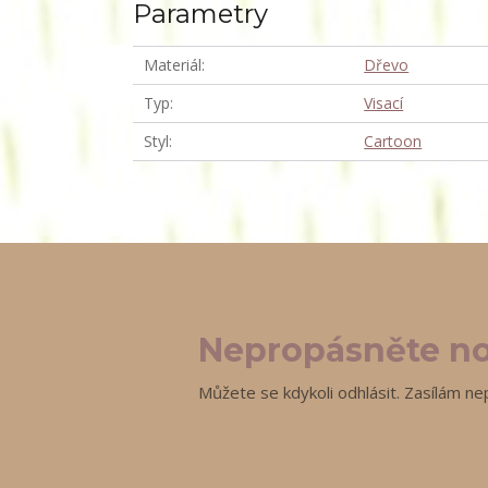
Parametry
Materiál
Dřevo
Typ
Visací
Styl
Cartoon
Nepropásněte no
Můžete se kdykoli odhlásit. Zasílám ne