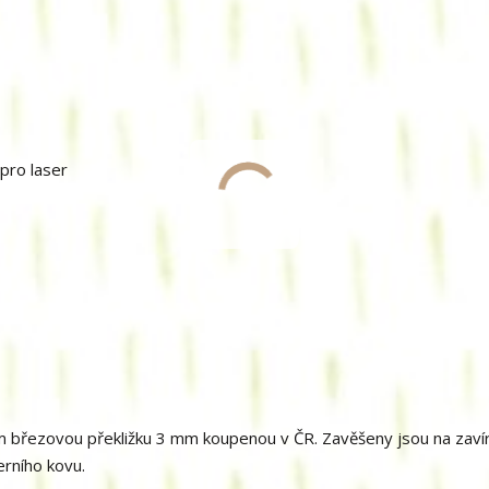
pro laser
m březovou překližku 3 mm koupenou v ČR. Zavěšeny jsou na zavír
erního kovu.