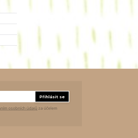
Přihlásit se
ním osobních údajů
za účelem