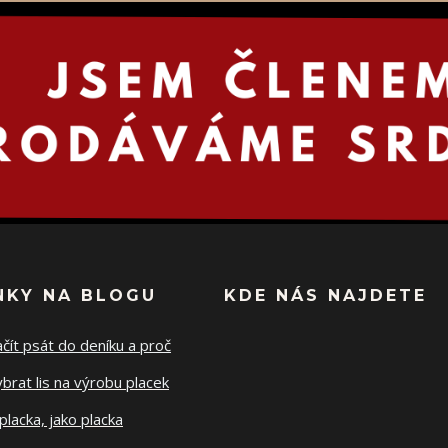
NKY NA BLOGU
KDE NÁS NAJDETE
ačít psát do deníku a proč
ybrat lis na výrobu placek
placka, jako placka