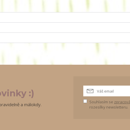
vinky :)
Souhlasím se
zpracová
pravidelně a málokdy.
rozesílky newsletteru.