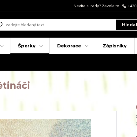
Nevíte si rady? Zavolejte.
+420
Hleda
Šperky
Dekorace
Zápisníky
ětináči