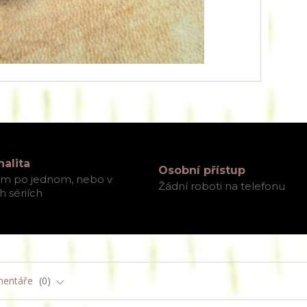
nalita
Osobní přístup
ím po jednom, nebo v
Žádní roboti na telefonu
 sériích
entáře
0