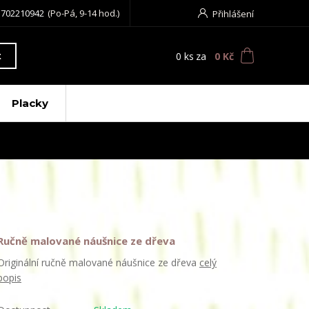
 702210942
(Po-Pá, 9-14 hod.)
Přihlášení
0
ks
za
0 Kč
t
Placky
Ručně malované náušnice ze dřeva
Originální ručně malované náušnice ze dřeva
celý
popis