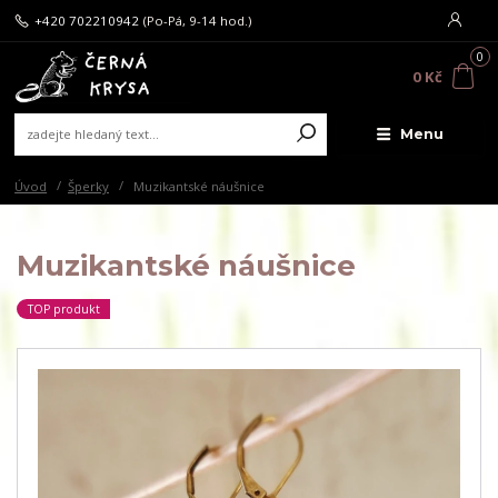
+420 702210942
(Po-Pá, 9-14 hod.)
0
0 Kč
Menu
Úvod
Šperky
Muzikantské náušnice
Muzikantské náušnice
TOP produkt