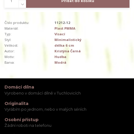
Přidat do košíku
Číslo produktu:
11212-12
Materiál:
Plast PMMA
Typ:
Visací
Styl:
Minimalistický
Velikost:
délka 6 cm
Autor:
Kristýna Černá
Motiv:
Hudba
Barva:
Modrá
Domácí dílna
Vyrobeno v domácí dílně v Tuchlovicích
Originalita
Vyrábím po jednom, nebo v malých sériích
Osobní přístup
Žádní roboti na telefonu