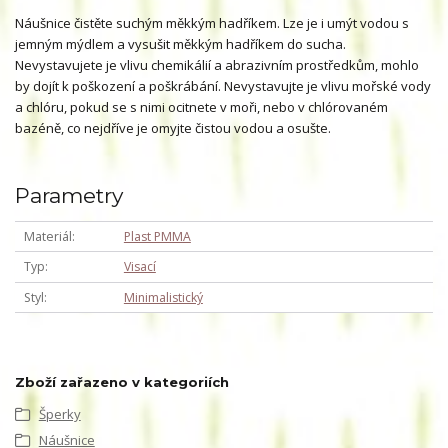
Náušnice čistěte suchým měkkým hadříkem. Lze je i umýt vodou s
jemným mýdlem a vysušit měkkým hadříkem do sucha.
Nevystavujete je vlivu chemikálií a abrazivním prostředkům, mohlo
by dojít k poškození a poškrábání. Nevystavujte je vlivu mořské vody
a chlóru, pokud se s nimi ocitnete v moři, nebo v chlórovaném
bazéně, co nejdříve je omyjte čistou vodou a osušte.
Parametry
Materiál
Plast PMMA
Typ
Visací
Styl
Minimalistický
Zboží zařazeno v kategoriích
Šperky
Náušnice