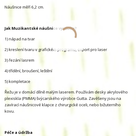
Náušnice měří 6,2 cm.
Jak Muzikantské náušnice vyrábím?
1) nápad na tvar
2) kreslení tvaru v grafickém programu, export pro laser
3) řezání lasrem
4) třídění, broušení, leštění
5) kompletace
Řežu je v domácí dílně malým laserem. Používám desky akrylového
plexiskla (PMMA) švýcarského výrobce Gutta. Zavěšeny jsou na
zavírací náušnicové klapce z chirurgické oceli, nebo bižuterního
kovu.
Péče a údržba