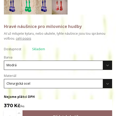
Hravé náušnice pro milovnice hudby
Ať už milujete kytaru, nebo ukulele, tyhle náušnice jsou tou správnou
volbou.
celý popis
Dostupnost
Skladem
Barva
Materiál
Nejsme plátci DPH
370 Kč
/
ks