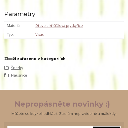
Parametry
Materiál
Dřevo a křišťálová pryskyřice
Typ
Visací
Zboží zařazeno v kategoriích
Šperky
Náušnice
Nepropásněte novinky :)
Můžete se kdykoli odhlásit. Zasílám nepravidelně a málokdy.