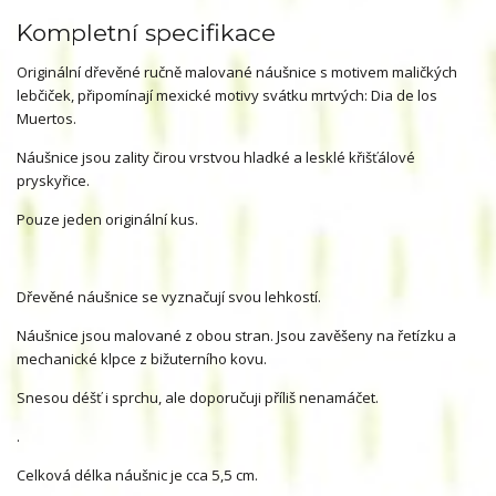
Kompletní specifikace
Originální dřevěné ručně malované náušnice s motivem maličkých
lebčiček, připomínají mexické motivy svátku mrtvých: Dia de los
Muertos.
Náušnice jsou zality čirou vrstvou hladké a lesklé křišťálové
pryskyřice.
Pouze jeden originální kus.
Dřevěné náušnice se vyznačují svou lehkostí.
Náušnice jsou malované z obou stran. Jsou zavěšeny na řetízku a
mechanické klpce z bižuterního kovu.
Snesou déšť i sprchu, ale doporučuji příliš nenamáčet.
.
Celková délka náušnic je cca 5,5 cm.