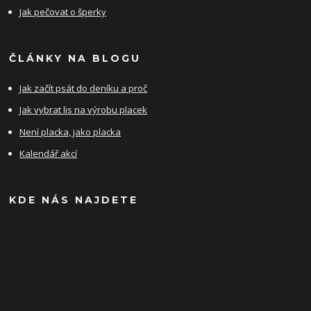
Jak pečovat o šperky
ČLÁNKY NA BLOGU
Jak začít psát do deníku a proč
Jak vybrat lis na výrobu placek
Není placka, jako placka
Kalendář akcí
KDE NÁS NAJDETE