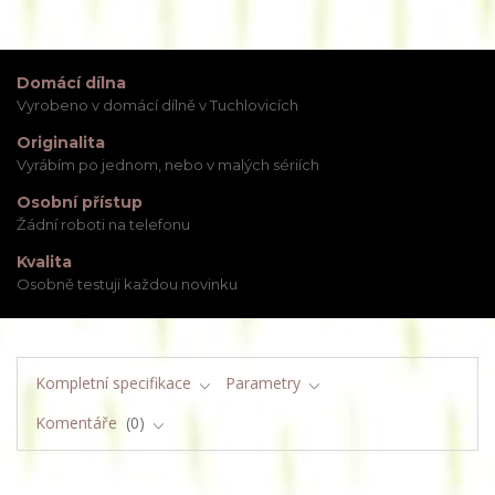
Domácí dílna
Vyrobeno v domácí dílně v Tuchlovicích
Originalita
Vyrábím po jednom, nebo v malých sériích
Osobní přístup
Žádní roboti na telefonu
Kvalita
Osobně testuji každou novinku
Kompletní specifikace
Parametry
Komentáře
0