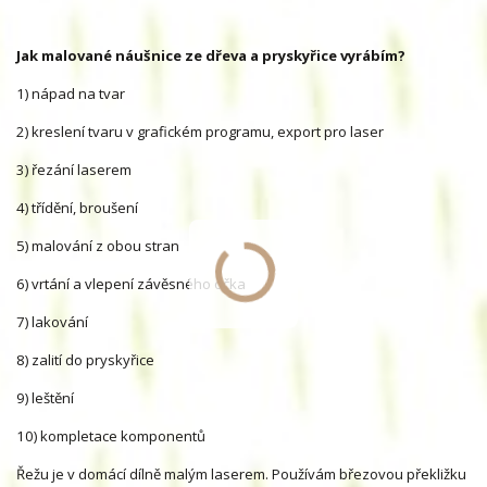
Jak malované náušnice ze dřeva a pryskyřice vyrábím?
1) nápad na tvar
2) kreslení tvaru v grafickém programu, export pro laser
3) řezání laserem
4) třídění, broušení
5) malování z obou stran
6) vrtání a vlepení závěsného očka
7) lakování
8) zalití do pryskyřice
9) leštění
10) kompletace komponentů
Řežu je v domácí dílně malým laserem. Používám březovou překližku