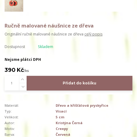
Ručně malované náušnice ze dřeva
Originální ručně malované náušnice ze dřeva
celý popis
Dostupnost
Skladem
Nejsme plátci DPH
390 Kč
/
ks
Přidat do košíku
Materiál:
Dřevo a křišťálová pryskyřice
Typ:
Visací
Velikost:
5 cm
Autor:
Kristýna Černá
Motiv:
Creepy
Barva:
Červená