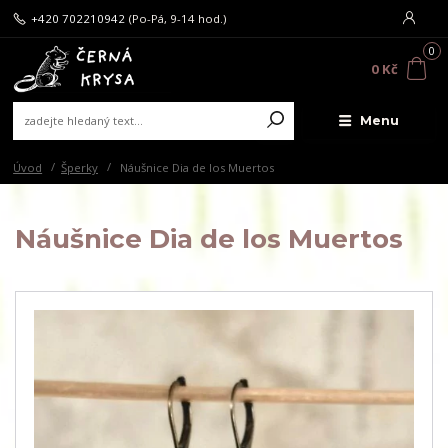
+420 702210942
(Po-Pá, 9-14 hod.)
0
0 Kč
Menu
Úvod
Šperky
Náušnice Dia de los Muertos
Náušnice Dia de los Muertos