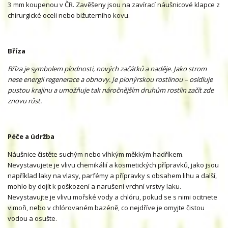
3 mm koupenou v ČR. Zavěšeny jsou na zavírací náušnicové klapce z
chirurgické oceli nebo bižuterního kovu.
Bříza
Bříza je symbolem plodnosti, nových začátků a naděje. Jako strom
nese energii regenerace a obnovy. Je pionýrskou rostlinou – osídluje
pustou krajinu a umožňuje tak náročnějším druhům rostlin začít zde
znovu růst.
Péče a údržba
Náušnice čistěte suchým nebo vlhkým měkkým hadříkem.
Nevystavujete je vlivu chemikálií a kosmetických přípravků, jako jsou
například laky na vlasy, parfémy a přípravky s obsahem lihu a další,
mohlo by dojít k poškození a narušení vrchní vrstvy laku.
Nevystavujte je vlivu mořské vody a chlóru, pokud se s nimi ocitnete
v moři, nebo v chlórovaném bazéně, co nejdříve je omyjte čistou
vodou a osušte.