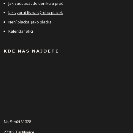
Jak začít psát do deníku a proč
Jak vybrat lis na výrobu placek
Není placka, jako placka
Kalendář akcí
KDE NÁS NAJDETE
Na Stráži V 328
27302 Tuchlovice