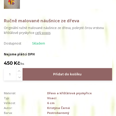
Ručně malované náušnice ze dřeva
Originální ručně malované náušnice ze dřeva, pokryté čirou vrstvou
křišťálové pryskyřice
celý popis
Dostupnost
Skladem
Nejsme plátci DPH
450 Kč
/
ks
Přidat do košíku
Materiál:
Dřevo a křišťálová pryskyřice
Typ:
Visací
Velikost:
6 cm
Autor:
Kristýna Černá
Barva:
Pestrobarevný