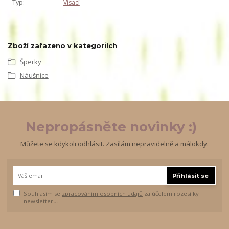
Typ
Visací
Zboží zařazeno v kategoriích
Šperky
Náušnice
Nepropásněte novinky :)
Můžete se kdykoli odhlásit. Zasílám nepravidelně a málokdy.
Přihlásit se
Souhlasím se
zpracováním osobních údajů
za účelem rozesílky
newsletteru.