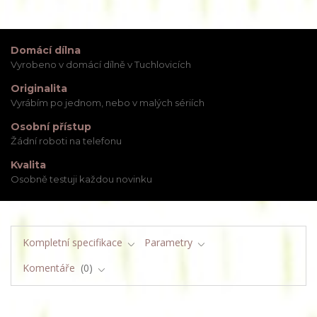
Domácí dílna
Vyrobeno v domácí dílně v Tuchlovicích
Originalita
Vyrábím po jednom, nebo v malých sériích
Osobní přístup
Žádní roboti na telefonu
Kvalita
Osobně testuji každou novinku
Kompletní specifikace
Parametry
Komentáře
0