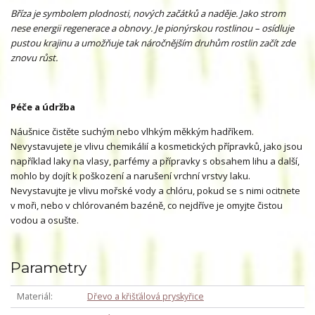
Bříza je symbolem plodnosti, nových začátků a naděje. Jako strom
nese energii regenerace a obnovy. Je pionýrskou rostlinou – osídluje
pustou krajinu a umožňuje tak náročnějším druhům rostlin začít zde
znovu růst.
Péče a údržba
Náušnice čistěte suchým nebo vlhkým měkkým hadříkem.
Nevystavujete je vlivu chemikálií a kosmetických přípravků, jako jsou
například laky na vlasy, parfémy a přípravky s obsahem lihu a další,
mohlo by dojít k poškození a narušení vrchní vrstvy laku.
Nevystavujte je vlivu mořské vody a chlóru, pokud se s nimi ocitnete
v moři, nebo v chlórovaném bazéně, co nejdříve je omyjte čistou
vodou a osušte.
Parametry
Materiál
Dřevo a křišťálová pryskyřice