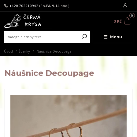
+420 702210942
(Po-Pá, 9-14 hod.)
0
0 Kč
Menu
Úvod
Šperky
Náušnice Decoupage
Náušnice Decoupage