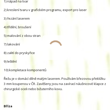
1) nápad na tvar
2) kreslení tvaru v grafickém programu, export pro laser
3) řezání laserem
4) třídění, broušení
5) malování z obou stran
7) lakování
8) zalití do pryskyřice
9) leštění
10) kompletace komponentů
Řežu je v domácí dílně malým laserem. Používám březovou překližku
3 mm koupenou v ČR. Zavěšeny jsou na zavírací náušnicové klapce z
chirurgické oceli nebo bižuterního kovu.
Bříza