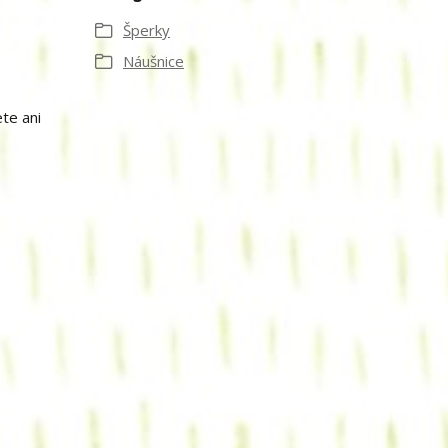
Šperky
Náušnice
te ani