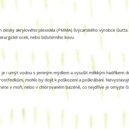
m desky akrylového plexiskla (PMMA) švýcarského výrobce Gutta.
irurgické oceli, nebo bižuterního kovu.
 je i umýt vodou s jemným mýdlem a vysušit měkkým hadříkem d
prostředkům, mohlo by dojít k poškození a poškrábání. Nevystavuj
tnete v moři, nebo v chlórovaném bazéně, co nejdříve je omyjte č