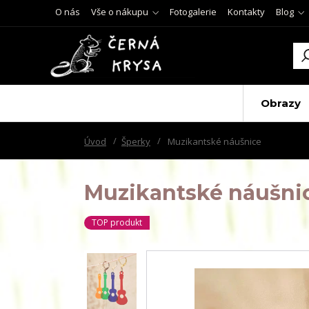
O nás
Vše o nákupu
Fotogalerie
Kontakty
Blog
Obrazy
Úvod
Šperky
Muzikantské náušnice
Muzikantské náušni
TOP produkt