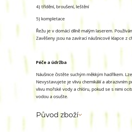
4) třídění, broušení, leštění
5) kompletace
Řežu je v domácí dílně malým laserem. Používá
Zavěšeny jsou na zavírací náušnicové klapce z ch
Péče a údržba
Náušnice čistěte suchým měkkým hadříkem. Lze
Nevystavujete je vlivu chemikálií a abrazivním 
vlivu mořské vody a chlóru, pokud se s nimi oci
vodou a osušte.
Původ zboží