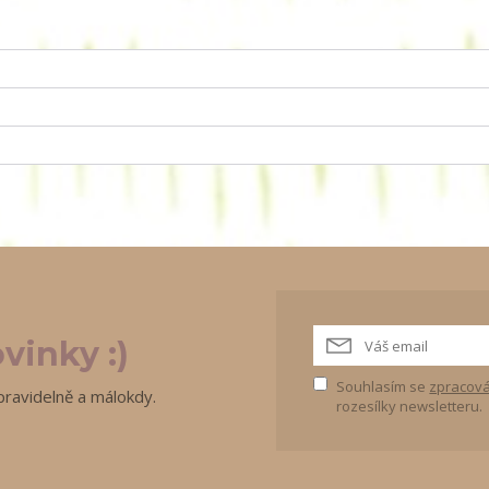
vinky :)
Souhlasím se
zpracová
pravidelně a málokdy.
rozesílky newsletteru.