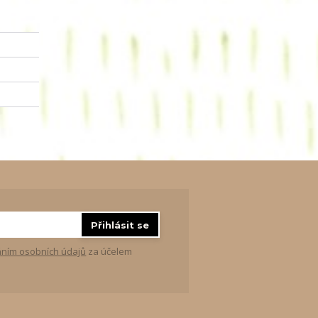
Přihlásit se
ním osobních údajů
za účelem