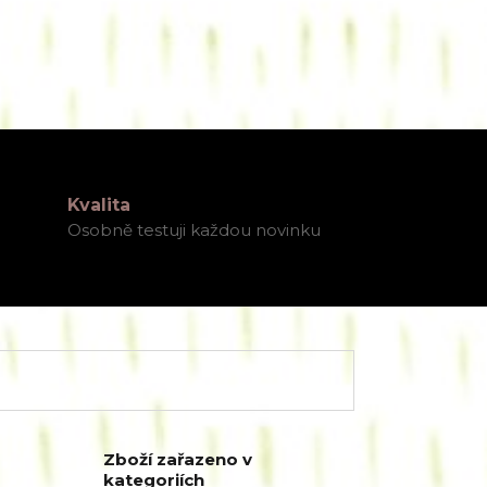
Kvalita
Osobně testuji každou novinku
Zboží zařazeno v
kategoriích