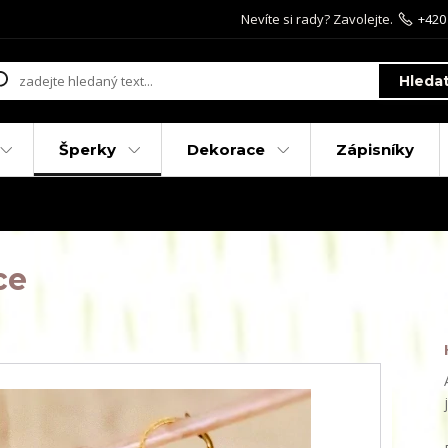
Nevíte si rady? Zavolejte.
+420
Hleda
Šperky
Dekorace
Zápisníky
ce