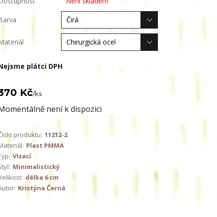
Dostupnost
Není skladem
Barva
Materiál
Nejsme plátci DPH
370 Kč
/
ks
Momentálně není k dispozici
Číslo produktu:
11212-2
Materiál:
Plast PMMA
Typ:
Visací
Styl:
Minimalistický
Velikost:
délka 6 cm
Autor:
Kristýna Černá