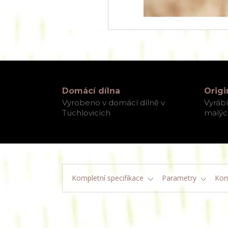
Domácí dílna
Origi
Vyrobeno v domácí dílně v
Vyráb
Tuchlovicích
malých
Kompletní specifikace
Parametry
Kom