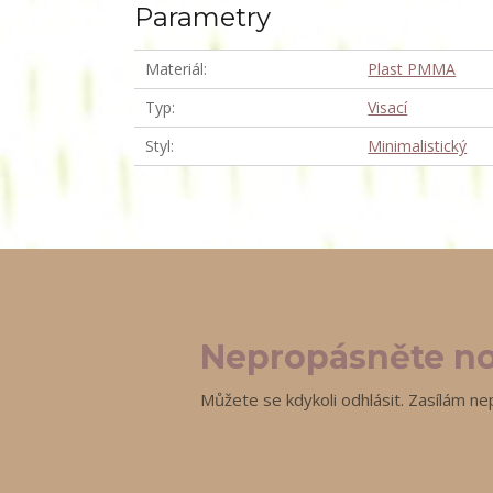
Parametry
Materiál
Plast PMMA
Typ
Visací
Styl
Minimalistický
Nepropásněte no
Můžete se kdykoli odhlásit. Zasílám ne