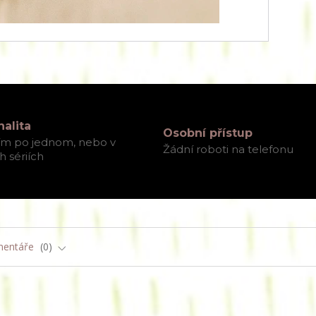
nalita
Osobní přístup
ím po jednom, nebo v
Žádní roboti na telefonu
 sériích
entáře
0