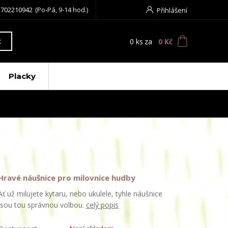
 702210942
(Po-Pá, 9-14 hod.)
Přihlášení
0
ks
za
0 Kč
t
Placky
Hravé náušnice pro milovnice hudby
Ať už milujete kytaru, nebo ukulele, tyhle náušnice
jsou tou správnou volbou.
celý popis