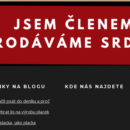
NKY NA BLOGU
KDE NÁS NAJDETE
ačít psát do deníku a proč
ybrat lis na výrobu placek
placka, jako placka