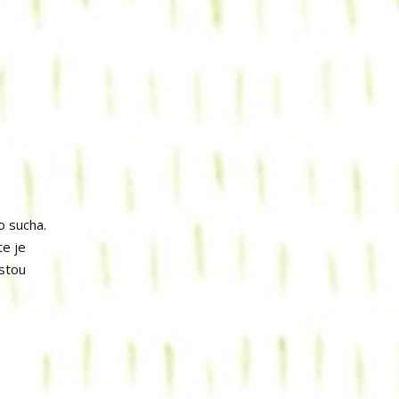
o sucha.
te je
istou