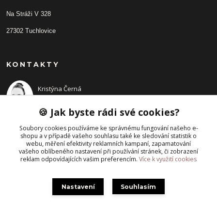
Na Stráži V 328
27302 Tuchlovice
KONTAKTY
Kristýna Černá
+420 702210942
(Po-Pá, 9-14 hod.)
🍪 Jak byste rádi své cookies?
Soubory cookies používáme ke správnému fungování našeho e-
shopu a v případě vašeho souhlasu také ke sledování statistik o
webu, měření efektivity reklamních kampaní, zapamatování
vašeho oblíbeného nastavení při používání stránek, či zobrazení
reklam odpovídajících vašim preferencím.
Více k využití cookies
Nastavení
Souhlasím
Vytvořeno na
Eshop-rychle.cz