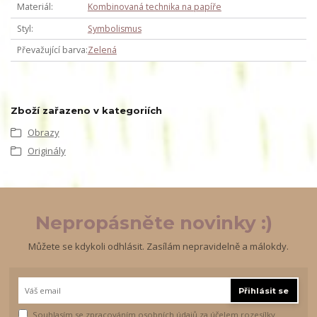
Materiál
Kombinovaná technika na papíře
Styl
Symbolismus
Převažující barva
Zelená
Zboží zařazeno v kategoriích
Obrazy
Originály
Nepropásněte novinky :)
Můžete se kdykoli odhlásit. Zasílám nepravidelně a málokdy.
Přihlásit se
Souhlasím se
zpracováním osobních údajů
za účelem rozesílky