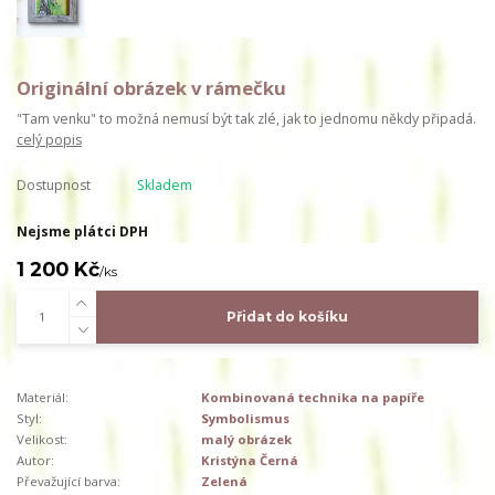
Originální obrázek v rámečku
"Tam venku" to možná nemusí být tak zlé, jak to jednomu někdy připadá.
celý popis
Dostupnost
Skladem
Nejsme plátci DPH
1 200 Kč
/
ks
Přidat do košíku
Materiál:
Kombinovaná technika na papíře
Styl:
Symbolismus
Velikost:
malý obrázek
Autor:
Kristýna Černá
Převažující barva:
Zelená