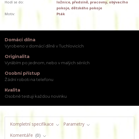
Hodí se do:
ložnice, předsíně, pracovny, obývacího
pokoje, dětského pokoje
Motiv:
Pták
Domácí dílna
Vyrobeno v domácí dílně v Tuchlovicích
Originalita
Vyrábím po jednom, nebo v malých sériích
Osobní přístup
Žádní roboti na telefonu
Kvalita
Osobně testuji každou novinku
Kompletní specifikace
Parametry
Komentáře
0