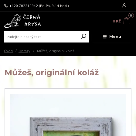
+420 702210942
(Po-Pá, 9-14 hod.)
0
0 Kč
Menu
Úvod
Obrazy
Můžeš, originální koláž
Můžeš, originální koláž