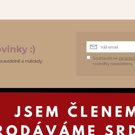
vinky :)
Souhlasím se
zpracová
pravidelně a málokdy.
rozesílky newsletteru.