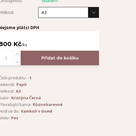
Dostupnost
Skladem
Velikost
Nejsme plátci DPH
800 Kč
/
ks
Přidat do košíku
Číslo produktu:
-1
Materiál:
Papír
Velikost:
A3
Autor:
Kristýna Černá
Převažující barva:
Různobarevné
Hodí se do:
Kamkoli v domě
Motiv:
Pes