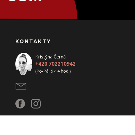
KONTAKTY
Kristýna Černá
+420 702210942
(Po-Pá, 9-14 hod.)