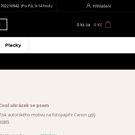
 702210942
(Po-Pá, 9-14 hod.)
Přihlášení
0
ks
za
0 Kč
t
Placky
Cool obrázek se psem
Tisk autorského motivu na fotopapíře Canon
celý
popis