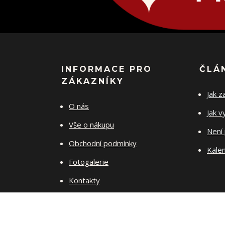
INFORMACE PRO
ČLÁ
ZÁKAZNÍKY
Jak z
O nás
Jak v
Vše o nákupu
Není 
Obchodní podmínky
Kalen
Fotogalerie
Kontakty
Jak pečovat o šperky