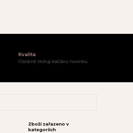
Kvalita
Osobně testuji každou novinku
Zboží zařazeno v
kategoriích