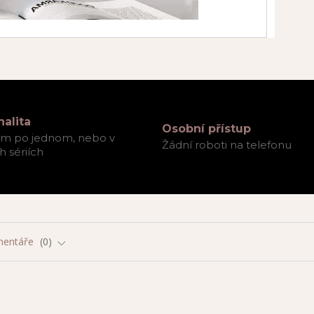
nalita
Osobní přístup
ím po jednom, nebo v
Žádní roboti na telefonu
 sériích
entáře
0