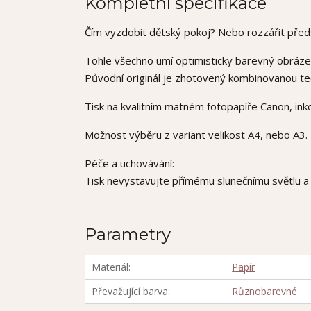
Kompletní specifikace
Čím vyzdobit dětský pokoj? Nebo rozzářit předs
Tohle všechno umí optimisticky barevný obráz
Původní originál je zhotovený kombinovanou te
Tisk na kvalitním matném fotopapíře Canon, ink
Možnost výběru z variant velikost A4, nebo A3.
Péče a uchovávání:
Tisk nevystavujte přímému slunečnímu světlu a v
Parametry
Materiál
Papír
Převažující barva
Různobarevné