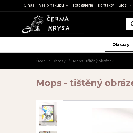
O nás
Vše o nákupu
Fotogalerie
Kontakty
Blog
Obrazy
Úvod
Obrazy
Mops - tištěný obrázek
Mops - tištěný obráz