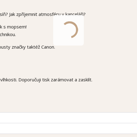
íň? Jak zpříjemnit atmosféru v kanceláři?
ek s mopsem!
chnikou.
ousty značky taktéž Canon.
lhkosti. Doporučuji tisk zarámovat a zasklít.