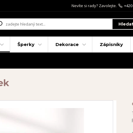
Nevíte si rady? Zavolejte.
+420
Hleda
Šperky
Dekorace
Zápisníky
ek