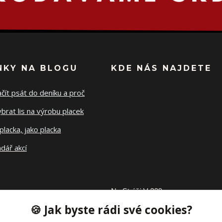
NKY NA BLOGU
KDE NÁS NAJDETE
ačít psát do deníku a proč
ybrat lis na výrobu placek
placka, jako placka
dář akcí
Na Stráži V 328
🍪 Jak byste rádi své cookies?
27302 Tuchlovice