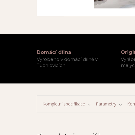
Domácí dílna
Origi
Vyrobeno v domácí dílně v
Vyráb
Tuchlovicích
malých
Kompletní specifikace
Parametry
Kom