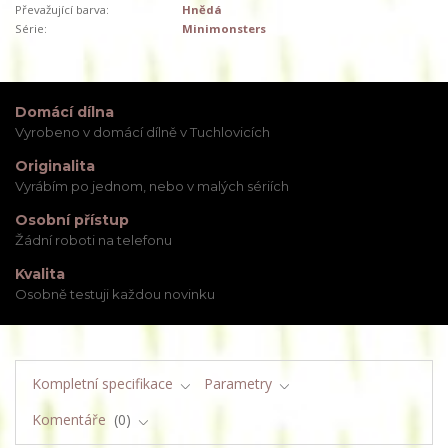
Převažující barva:
Hnědá
Série:
Minimonsters
Domácí dílna
Vyrobeno v domácí dílně v Tuchlovicích
Originalita
Vyrábím po jednom, nebo v malých sériích
Osobní přístup
Žádní roboti na telefonu
Kvalita
Osobně testuji každou novinku
Kompletní specifikace
Parametry
Komentáře
0