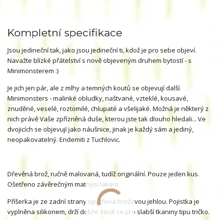
Kompletní specifikace
Jsou jedineční tak, jako jsou jedineční ti, kdož je pro sebe objeví.
Navažte blízké přátelství s nově objeveným druhem bytostí - s
Minimonsterem :)
Je jich jen pár, ale z mlhy a temných koutů se objevují další.
Minimonsters - malinké obludky, naštvané, vzteklé, kousavé,
znuděné, veselé, roztomilé, chlupaté a všelijaké. Možná je některý z
nich právě Vaše zpřízněná duše, kterou jste tak dlouho hledali... Ve
dvojicích se objevují jako náušnice, jinak je každý sám a jediný,
neopakovatelný. Endemiti z Tuchlovic.
Dřevěná brož, ručně malovaná, tudíž originální. Pouze jeden kus.
Ošetřeno závěrečným matným lakem.
Příšerka je ze zadní strany opatřena brožovou jehlou. Pojistka je
vyplněna silikonem, drží dobře. Hodí se pro slabší tkaniny tipu tričko.