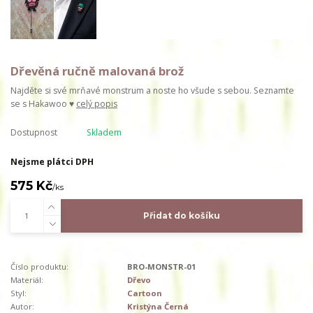
Dřevěná ručně malovaná brož
Najděte si své mrňavé monstrum a noste ho všude s sebou. Seznamte
se s Hakawoo ♥
celý popis
Dostupnost
Skladem
Nejsme plátci DPH
575 Kč
/
ks
Přidat do košíku
Číslo produktu:
BRO-MONSTR-01
Materiál:
Dřevo
Styl:
Cartoon
Autor:
Kristýna Černá