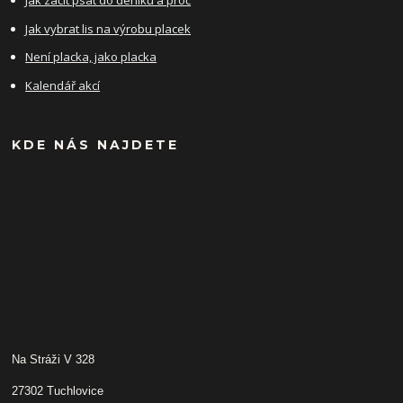
Jak začít psát do deníku a proč
Jak vybrat lis na výrobu placek
Není placka, jako placka
Kalendář akcí
KDE NÁS NAJDETE
Na Stráži V 328
27302 Tuchlovice