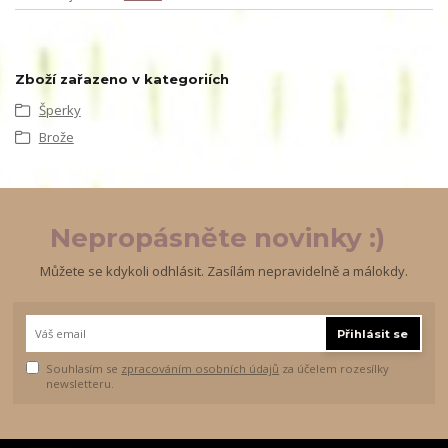
Zboží zařazeno v kategoriích
Šperky
Brože
Nepropásněte novinky :)
Můžete se kdykoli odhlásit. Zasílám nepravidelně a málokdy.
Přihlásit se
Souhlasím se
zpracováním osobních údajů
za účelem rozesílky
newsletteru.