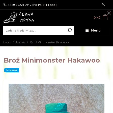
+420 702210942
(Po-Pá, 9-14 hod.)
0
0 Kč
Menu
Úvod
Šperky
Brož Minimonster Hakawoo
Brož Minimonster Hakawoo
Novinka