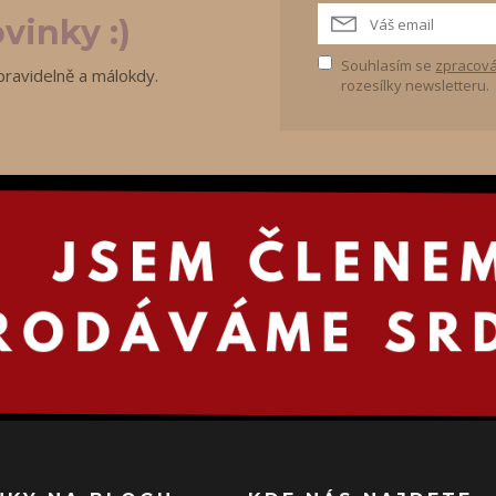
vinky :)
Souhlasím se
zpracová
pravidelně a málokdy.
rozesílky newsletteru.