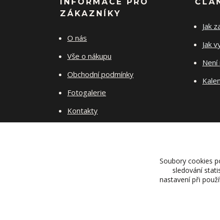
INFORMACE PRO
ČLÁ
ZÁKAZNÍKY
Jak z
O nás
Jak v
Vše o nákupu
Není 
Obchodní podmínky
Kalen
Fotogalerie
Kontakty
Jak pečovat o šperky
Soubory cookies p
sledování stat
nastavení při použ