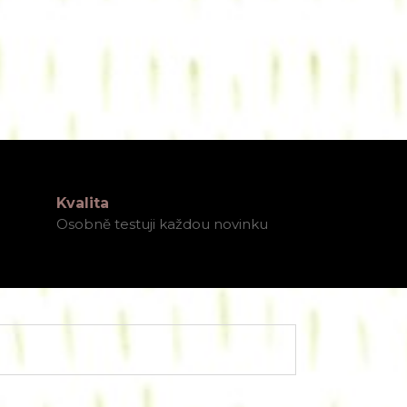
Kvalita
Osobně testuji každou novinku