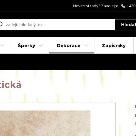
Nevíte si rady? Zavolejte.
+420
Hleda
Šperky
Dekorace
Zápisníky
tická