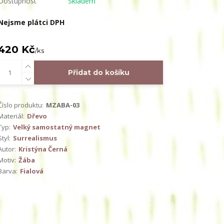
Dostupnost
Skladem
Nejsme plátci DPH
420 Kč
/
ks
Přidat do košíku
Číslo produktu:
MZABA-03
Materiál:
Dřevo
Typ:
Velký samostatný magnet
Styl:
Surrealismus
Autor:
Kristýna Černá
Motiv:
Žába
Barva:
Fialová