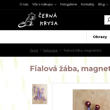
O nás
Vše o nákupu
Fotogalerie
Kontakty
Blog
Obrazy
Úvod
Dekorace
Fialová žába, magnetická
Fialová žába, magne