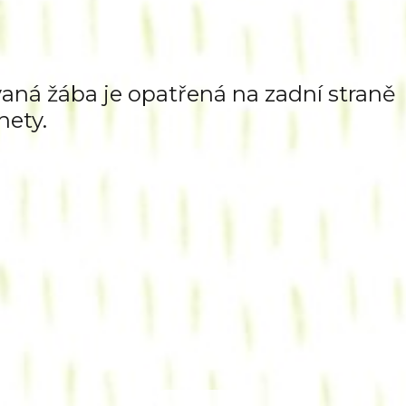
aná žába je opatřená na zadní straně
ety.