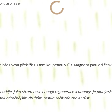
ort pro laser
ám březovou překližku 3 mm koupenou v ČR. Magnety jsou od čes
naděje. Jako strom nese energii regenerace a obnovy. Je pionýrs
tak náročnějším druhům rostlin začít zde znovu růst.