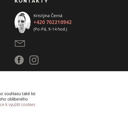
KONTAKTY
Kristýna Černá
+420 702210942
(Po-Pá, 9-14 hod.)
o souhlasu také ke
šeho oblíbeného
íce k využití cookies