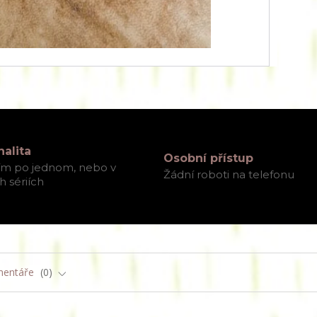
nalita
Osobní přístup
ím po jednom, nebo v
Žádní roboti na telefonu
 sériích
entáře
0