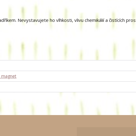
kem. Nevystavujete ho vlhkosti, vlivu chemikálií a čistících pro
ý magnet