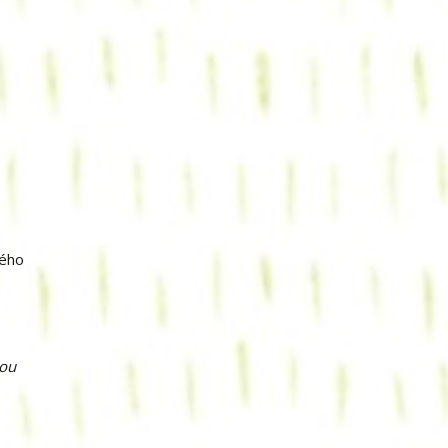
kého
kou