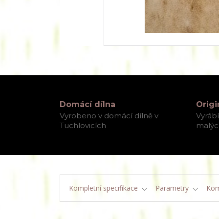
Domácí dílna
Origi
Vyrobeno v domácí dílně v
Vyráb
Tuchlovicích
malých
Kompletní specifikace
Parametry
Kom