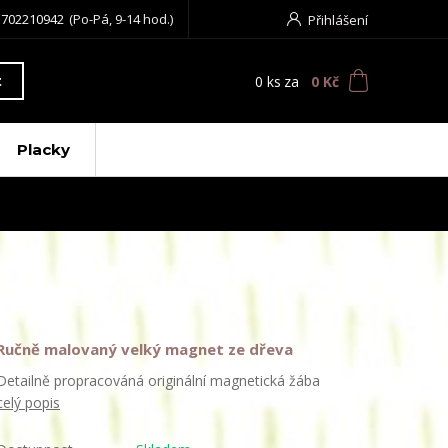
 702210942
(Po-Pá, 9-14 hod.)
Přihlášení
0
ks
za
0 Kč
t
Placky
Ručně malovaný velký magnet ze dřeva
Detailně propracováná originální magnetická žába
celý popis