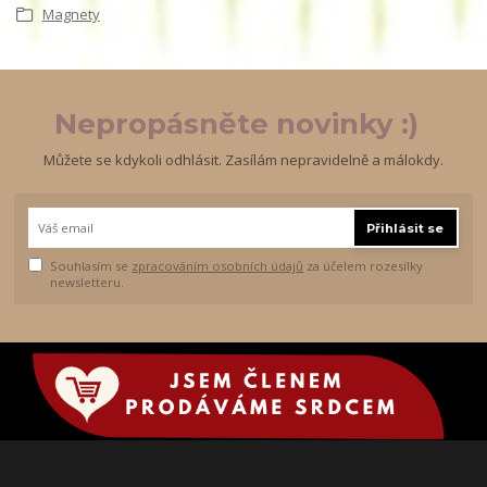
Magnety
Nepropásněte novinky :)
Můžete se kdykoli odhlásit. Zasílám nepravidelně a málokdy.
Přihlásit se
Souhlasím se
zpracováním osobních údajů
za účelem rozesílky
newsletteru.