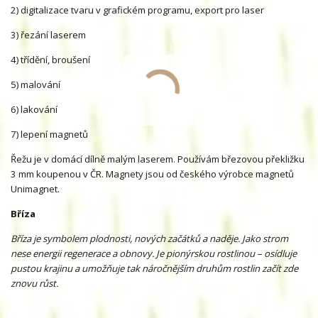
2) digitalizace tvaru v grafickém programu, export pro laser
3) řezání laserem
4) třídění, broušení
5) malování
6) lakování
7) lepení magnetů
Řežu je v domácí dílně malým laserem. Používám březovou překližku
3 mm koupenou v ČR. Magnety jsou od českého výrobce magnetů
Unimagnet.
Bříza
Bříza je symbolem plodnosti, nových začátků a naděje. Jako strom
nese energii regenerace a obnovy. Je pionýrskou rostlinou – osídluje
pustou krajinu a umožňuje tak náročnějším druhům rostlin začít zde
znovu růst.