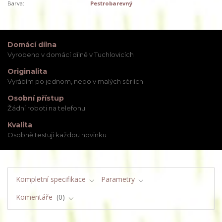
Barva:
Pestrobarevný
Domácí dílna
Vyrobeno v domácí dílně v Tuchlovicích
Originalita
Vyrábím po jednom, nebo v malých sériích
Osobní přístup
Žádní roboti na telefonu
Kvalita
Osobně testuji každou novinku
Kompletní specifikace
Parametry
Komentáře
0