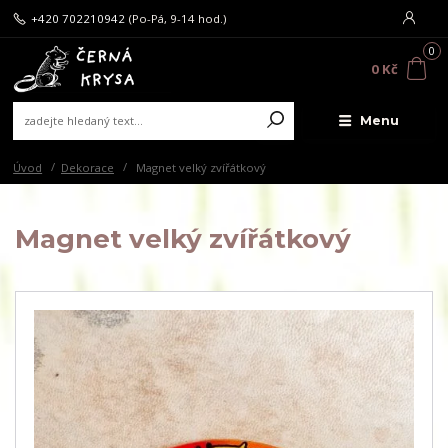
+420 702210942
(Po-Pá, 9-14 hod.)
0
0 Kč
Menu
Úvod
Dekorace
Magnet velký zvířátkový
Magnet velký zvířátkový