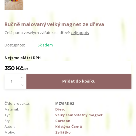
Ručně malovaný velký magnet ze dřeva
Celá parta veselých zvířátek na dřevě
celý popis
Dostupnost
Skladem
Nejsme plátci DPH
350 Kč
/
ks
Přidat do košíku
Číslo produktu:
MZVIRE-02
Materiál:
Dřevo
Typ:
Velký samostatný magnet
Styl:
Cartoon
Autor:
Kristýna Černá
Motiv:
Zvířátko