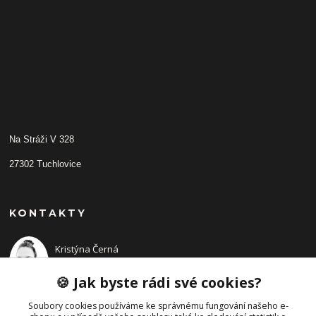
Na Stráži V 328
27302 Tuchlovice
KONTAKTY
Kristýna Černá
+420 702210942
(Po-Pá, 9-14 hod.)
🍪 Jak byste rádi své cookies?
Soubory cookies používáme ke správnému fungování našeho e-