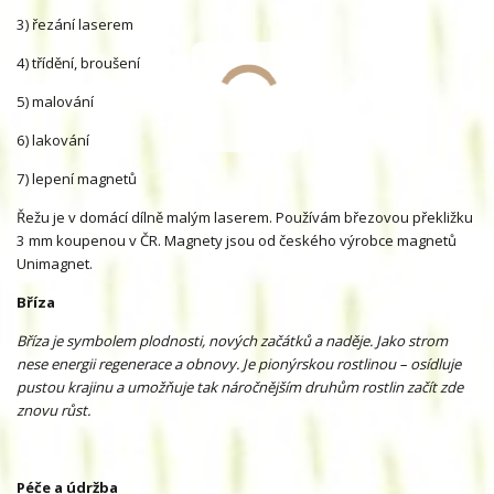
3) řezání laserem
4) třídění, broušení
5) malování
6) lakování
7) lepení magnetů
Řežu je v domácí dílně malým laserem. Používám březovou překližku
3 mm koupenou v ČR. Magnety jsou od českého výrobce magnetů
Unimagnet.
Bříza
Bříza je symbolem plodnosti, nových začátků a naděje. Jako strom
nese energii regenerace a obnovy. Je pionýrskou rostlinou – osídluje
pustou krajinu a umožňuje tak náročnějším druhům rostlin začít zde
znovu růst.
Péče a údržba