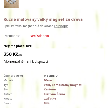
Ručně malovaný velký magnet ze dřeva
Spící zvířátko, magnetická dekorace
celý popis
Dostupnost
Není skladem
Nejsme plátci DPH
350 Kč
/
ks
Momentálně není k dispozici
Číslo produktu:
MZVIRE-01
Materiál:
Dřevo
Typ:
Velký samostatný magnet
Styl:
Cartoon
Autor:
Kristýna Černá
Motiv:
Zvířátko
Barva:
Bílá