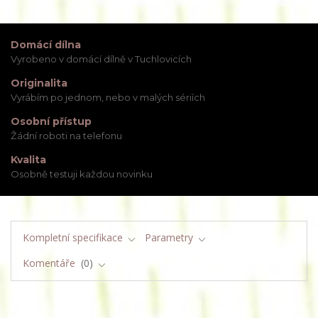
Domácí dílna
Vyrobeno v domácí dílně v Tuchlovicích
Originalita
Vyrábím po jednom, nebo v malých sériích
Osobní přístup
Žádní roboti na telefonu
Kvalita
Osobně testuji každou novinku
Kompletní specifikace
Parametry
Komentáře
0