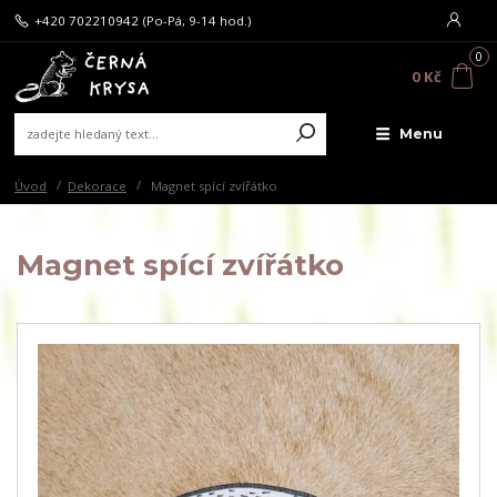
+420 702210942
(Po-Pá, 9-14 hod.)
0
0 Kč
Menu
Úvod
Dekorace
Magnet spící zvířátko
Magnet spící zvířátko