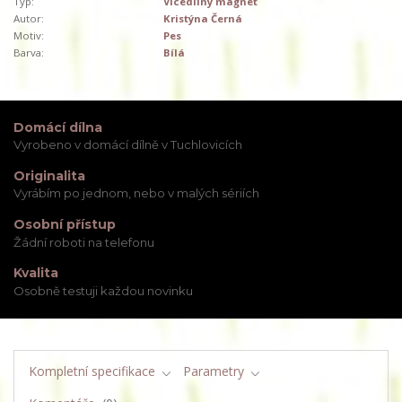
Typ:
Vícedílný magnet
Autor:
Kristýna Černá
Motiv:
Pes
Barva:
Bílá
Domácí dílna
Vyrobeno v domácí dílně v Tuchlovicích
Originalita
Vyrábím po jednom, nebo v malých sériích
Osobní přístup
Žádní roboti na telefonu
Kvalita
Osobně testuji každou novinku
Kompletní specifikace
Parametry