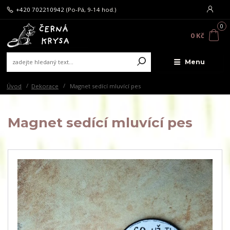
+420 702210942
(Po-Pá, 9-14 hod.)
0
0 Kč
Menu
Úvod
Dekorace
Magnet sedící mluvící pes
Magnet sedící mluvící pes