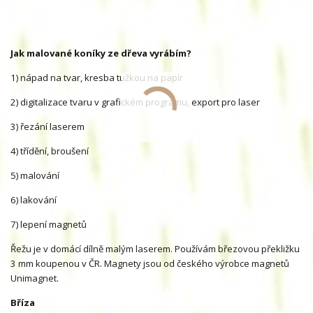
Jak malované koníky ze dřeva vyrábím?
1) nápad na tvar, kresba tužkou na papír
2) digitalizace tvaru v grafickém programu, export pro laser
3) řezání laserem
4) třídění, broušení
5) malování
6) lakování
7) lepení magnetů
Řežu je v domácí dílně malým laserem. Používám březovou překližku
3 mm koupenou v ČR. Magnety jsou od českého výrobce magnetů
Unimagnet.
Bříza