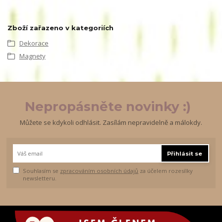
Zboží zařazeno v kategoriích
Dekorace
Magnety
Nepropásněte novinky :)
Můžete se kdykoli odhlásit. Zasílám nepravidelně a málokdy.
Přihlásit se
Souhlasím se
zpracováním osobních údajů
za účelem rozesílky
newsletteru.