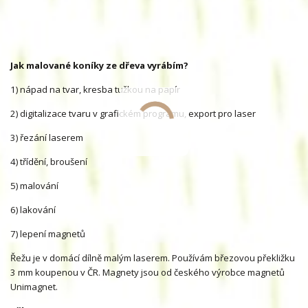
Jak malované koníky ze dřeva vyrábím?
1) nápad na tvar, kresba tužkou na papír
2) digitalizace tvaru v grafickém programu, export pro laser
3) řezání laserem
4) třídění, broušení
5) malování
6) lakování
7) lepení magnetů
Řežu je v domácí dílně malým laserem. Používám březovou překližku
3 mm koupenou v ČR. Magnety jsou od českého výrobce magnetů
Unimagnet.