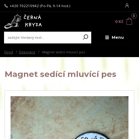
+420 702210942
(Po-Pá, 9-14 hod.)
0
0 Kč
Menu
Úvod
Dekorace
Magnet sedící mluvící pes
Magnet sedící mluvící pes