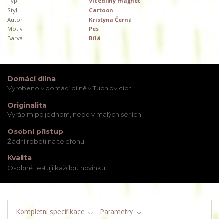
Typ:
Vícedílný magnet
Styl:
Cartoon
Autor:
Kristýna Černá
Motiv:
Pes
Barva:
Bílá
Domácí dílna
Vyrobeno v domácí dílně v Tuchlovicích
Originalita
Vyrábím po jednom, nebo v malých sériích
Osobní přístup
Žádní roboti na telefonu
Kvalita
Osobně testuji každou novinku
Kompletní specifikace
Parametry