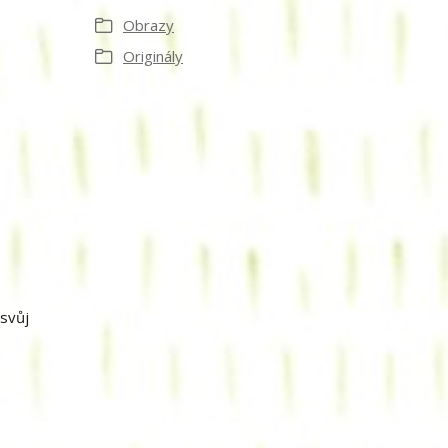
Obrazy
Originály
 svůj