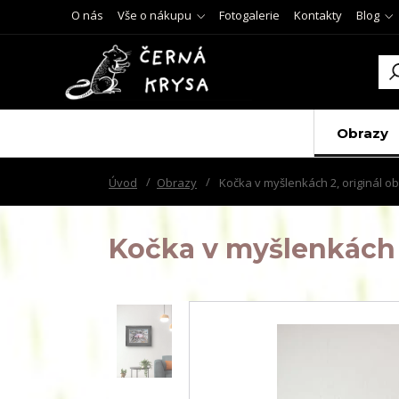
O nás
Vše o nákupu
Fotogalerie
Kontakty
Blog
Obrazy
Úvod
Obrazy
Kočka v myšlenkách 2, originál o
Kočka v myšlenkách 2