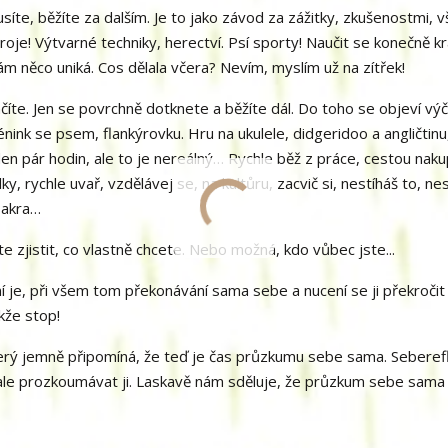
usíte, běžíte za dalším. Je to jako závod za zážitky, zkušenostmi, 
troje! Výtvarné techniky, herectví. Psí sporty! Naučit se konečně kr
ám něco uniká. Cos dělala včera? Nevím, myslím už na zítřek!
te. Jen se povrchně dotknete a běžíte dál. Do toho se objeví výči
rénink se psem, flankýrovku. Hru na ukulele, didgeridoo a angličtinu,
den pár hodin, ale to je nereálný… Rychle běž z práce, cestou naku
y, rychle uvař, vzdělávej se, na kultůru, zacvič si, nestíháš to, ne
 sakra…
e zjistit, co vlastně chcete. Nebo možná, kdo vůbec jste...
ní je, při všem tom překonávání sama sebe a nucení se ji překročit
kže stop!
terý jemně připomíná, že teď je čas průzkumu sebe sama. Seberef
le prozkoumávat ji. Laskavě nám sděluje, že průzkum sebe sama