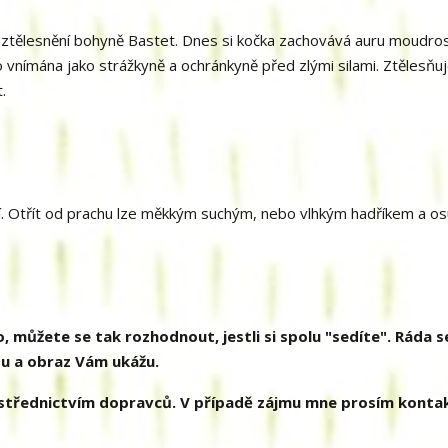
 ztělesnění bohyně Bastet. Dnes si kočka zachovává auru moudros
to vnímána jako strážkyně a ochránkyně před zlými silami. Ztělesňu
.
 Otřít od prachu lze měkkým suchým, nebo vlhkým hadříkem a osu
 můžete se tak rozhodnout, jestli si spolu "sedíte". Ráda s
u a obraz Vám ukážu.
ostřednictvím dopravců. V případě zájmu mne prosím kontak