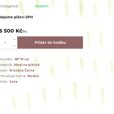
Dostupnost
Skladem
Nejsme plátci DPH
6 500 Kč
/
ks
Přidat do košíku
Rozměry:
90*70 cm
Materiál:
Akryl na plátně
Autor:
Kristýna Černá
Převažující barva:
Modrá
Motiv:
Sova