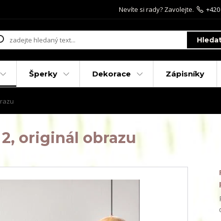
Nevíte si rady? Zavolejte.
+420
Hleda
Šperky
Dekorace
Zápisníky
brazu
, originál obrazu