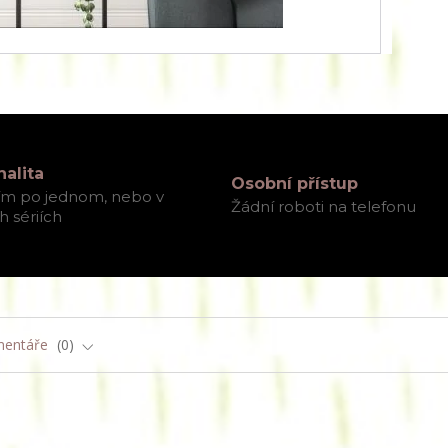
nalita
Osobní přístup
ím po jednom, nebo v
Žádní roboti na telefonu
 sériích
entáře
0