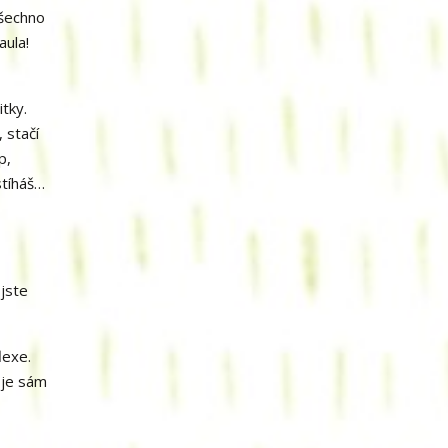
všechno
aula!
tky.
 stačí
p,
stíháš…
 jste
lexe.
 je sám