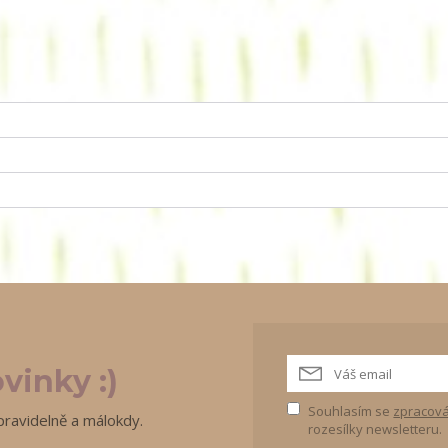
vinky :)
Souhlasím se
zpracová
pravidelně a málokdy.
rozesílky newsletteru.