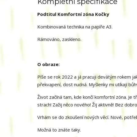
Kompletní specifikace
Podtitul Komfortní zóna Kočky
Kombinovaná technika na papíře A3.
Rámováno, zaskleno.
O obraze:
Píše se rok 2022 a já pracuji devátým rokem ja
překvapení, dost nudná. Myšlenky mi utíkají bůh
Život začíná tam, kde končí komfortní zóna. Je
strach! Zažij něco nového! Žij aktivně! Bez dobro
Vrhám se do zkoušení nových věcí. Nové, potřeb
Možná to znáte taky.