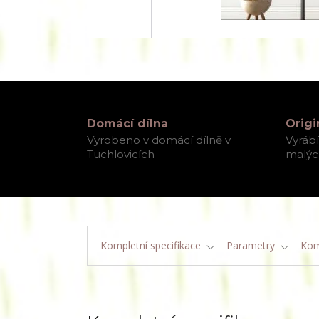
Domácí dílna
Origi
Vyrobeno v domácí dílně v
Vyráb
Tuchlovicích
malých
Kompletní specifikace
Parametry
Kom