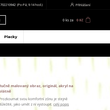
 702210942
(Po-Pá, 9-14 hod.)
Přihlášení
0
ks
za
0 Kč
t
Placky
Ručně malovaný obraz, originál, akryl na
plátně
Prozkoumat svou komfortní zónu je stejně
důležité, jako umět z ní vystoupit.
celý popis