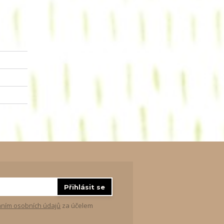
Přihlásit se
ním osobních údajů
za účelem