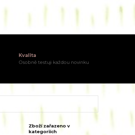
Kvalita
Osobně testuji každou novinku
Zboží zařazeno v
kategoriích