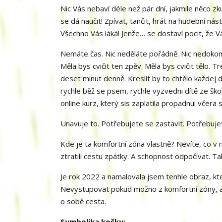
Nic Vás nebaví déle než pár dní, jakmile něco zk
se dá naučit! Zpívat, tančit, hrát na hudební nás
Všechno Vás láká! Jenže… se dostaví pocit, že V
Nemáte čas. Nic neděláte pořádně. Nic nedokončí
Měla bys cvičit ten zpěv. Měla bys cvičit tělo. T
deset minut denně. Kreslit by to chtělo každej 
rychle běž se psem, rychle vyzvedni dítě ze školk
online kurz, který sis zaplatila propadnul včera
Unavuje to. Potřebujete se zastavit. Potřebujet
Kde je ta komfortní zóna vlastně? Nevíte, co v 
ztratili cestu zpátky. A schopnost odpočívat. Ta
Je rok 2022 a namalovala jsem tenhle obraz, k
Nevystupovat pokud možno z komfortní zóny, a
o sobě cesta.
Symbolika kočky: