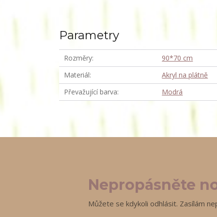
Parametry
Rozměry
90*70 cm
Materiál
Akryl na plátně
Převažující barva
Modrá
Nepropásněte no
Můžete se kdykoli odhlásit. Zasílám ne