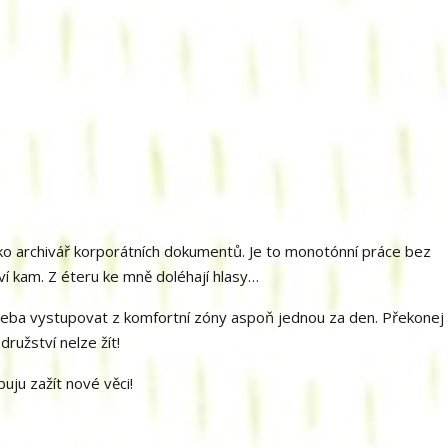
ko archivář korporátních dokumentů. Je to monotónní práce bez
ví kam. Z éteru ke mně doléhají hlasy…
 třeba vystupovat z komfortní zóny aspoň jednou za den. Překonej
družství nelze žít!
uju zažít nové věci!