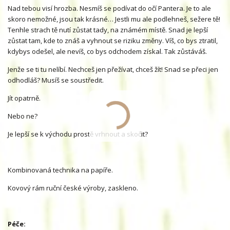
Nad tebou visí hrozba. Nesmíš se podívat do očí Pantera. Je to ale
skoro nemožné, jsou tak krásné… Jestli mu ale podlehneš, sežere tě!
Tenhle strach tě nutí zůstat tady, na známém místě. Snad je lepší
zůstat tam, kde to znáš a vyhnout se riziku změny. Víš, co bys ztratil,
kdybys odešel, ale nevíš, co bys odchodem získal. Tak zůstáváš.
Jenže se ti tu nelíbí. Nechceš jen přežívat, chceš žít! Snad se přeci jen
odhodláš? Musíš se soustředit.
Jít opatrně.
Nebo ne?
Je lepší se k východu prostě vrhnout a skočit?
Kombinovaná technika na papíře.
Kovový rám ruční české výroby, zaskleno.
Péče: