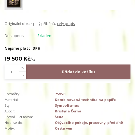
Originální obraz plný příběhů.
celý popis
Dostupnost
Skladem
Nejsme plátci DPH
19 500 Kč
/
ks
Přidat do košíku
Rozměry:
75x58
Materiál:
Kombinovaná technika na papíře
Styl:
Symbolismus
Autor:
Kristýna Černá
Převažující barva:
Šedá
Hodí se do:
Obývacího pokoje, pracovny, předsíně
Motiv:
Cesta ven