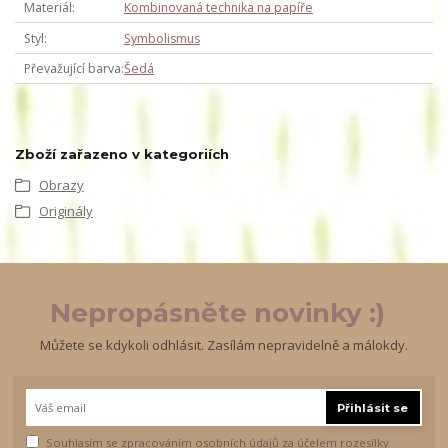
Materiál
Kombinovaná technika na papíře
Styl
Symbolismus
Převažující barva
Šedá
Zboží zařazeno v kategoriích
Obrazy
Originály
Nepropásněte novinky :)
Můžete se kdykoli odhlásit. Zasílám nepravidelně a málokdy.
Přihlásit se
Souhlasím se
zpracováním osobních údajů
za účelem rozesílky