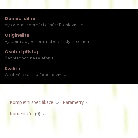
Domácí dílna
Vyrobeno v domácí dílně v Tuchlovicích
Originalita
Vyrábím po jednom, nebo v malých sériích
Osobní přístup
Žádní roboti na telefonu
Kvalita
Osobně testuji každou novinku
Kompletní specifikace
Parametry
Komentáře
0