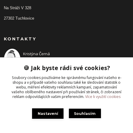
Na Stráži V 328
27302 Tuchlovice
KONTAKTY
Kristýna Černá
+420 702210942
(Po-Pá, 9-14 hod.)
🍪 Jak byste rádi své cookies?
Soubory cookies používáme ke správnému fungování našeho e-
shopu a v případě vašeho souhlasu také ke sledování statistik o
webu, měření efektivity reklamních kampaní, zapamatování
vašeho oblíbeného nastavení při používání stránek, či zobrazení
reklam odpovídajících vašim preferencím.
Více k využití cookies
Nastavení
Souhlasím
Vytvořeno na
Eshop-rychle.cz