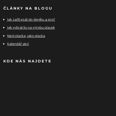
ČLÁNKY NA BLOGU
Jak začít psát do deníku a proč
Jak vybrat lis na výrobu placek
Není placka, jako placka
Kalendář akcí
KDE NÁS NAJDETE