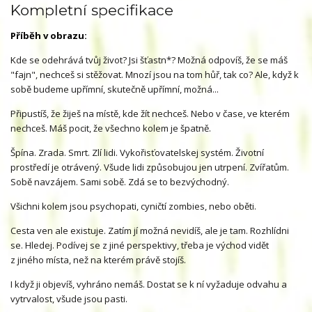
Kompletní specifikace
Příběh v obrazu:
Kde se odehrává tvůj život? Jsi šťastn*? Možná odpovíš, že se máš
"fajn", nechceš si stěžovat. Mnozí jsou na tom hůř, tak co? Ale, když k
sobě budeme upřímní, skutečně upřímní, možná...
Připustíš, že žiješ na místě, kde žít nechceš. Nebo v čase, ve kterém
nechceš. Máš pocit, že všechno kolem je špatně.
Špína. Zrada. Smrt. Zlí lidi. Vykořisťovatelskej systém. Životní
prostředí je otrávený. Všude lidi způsobujou jen utrpení. Zvířatům.
Sobě navzájem. Sami sobě. Zdá se to bezvýchodný.
Všichni kolem jsou psychopati, cyničtí zombies, nebo oběti.
Cesta ven ale existuje. Zatím jí možná nevidíš, ale je tam. Rozhlídni
se. Hledej. Podívej se z jiné perspektivy, třeba je východ vidět
z jiného místa, než na kterém právě stojíš.
I když ji objevíš, vyhráno nemáš. Dostat se k ní vyžaduje odvahu a
vytrvalost, všude jsou pasti.