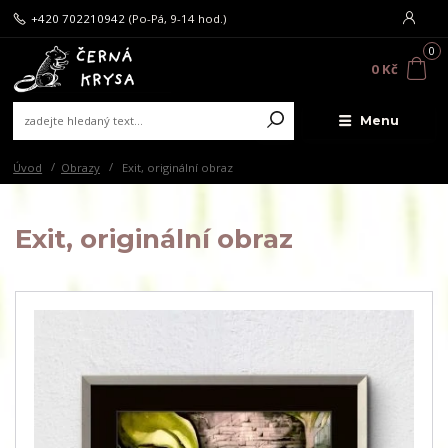
+420 702210942
(Po-Pá, 9-14 hod.)
0
0 Kč
Menu
Úvod
Obrazy
Exit, originální obraz
Exit, originální obraz