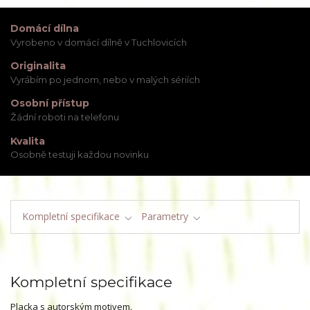
Domácí dílna
Vyrobeno v domácí dílně v Tuchlovicích
Originalita
Vyrábím po jednom, nebo v malých sériích
Osobní přístup
Žádní roboti na telefonu
Kvalita
Osobně testuji každou novinku
Kompletní specifikace
Parametry
Kompletní specifikace
Placka s autorským motivem.