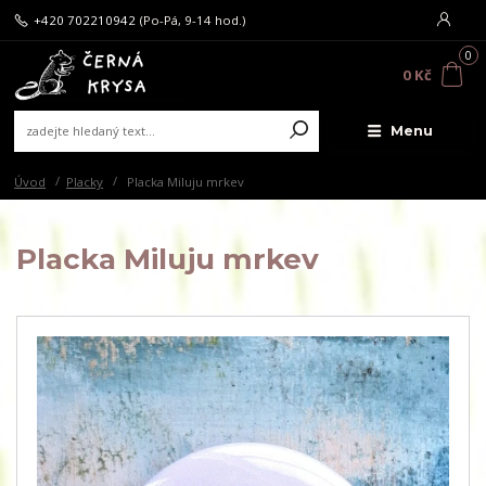
+420 702210942
(Po-Pá, 9-14 hod.)
0
0 Kč
Menu
Úvod
Placky
Placka Miluju mrkev
Placka Miluju mrkev