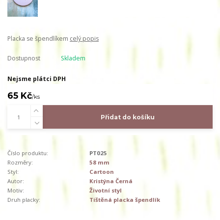
Placka se špendlíkem
celý popis
Dostupnost
Skladem
Nejsme plátci DPH
65 Kč
/
ks
Přidat do košíku
Číslo produktu:
PT025
Rozměry:
58 mm
Styl:
Cartoon
Autor:
Kristýna Černá
Motiv:
Životní styl
Druh placky:
Tištěná placka špendlík