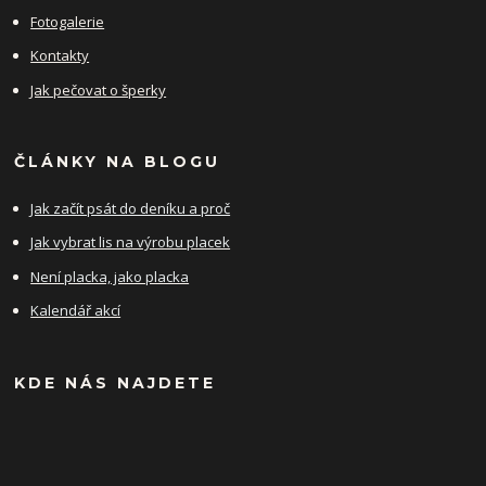
Fotogalerie
Kontakty
Jak pečovat o šperky
ČLÁNKY NA BLOGU
Jak začít psát do deníku a proč
Jak vybrat lis na výrobu placek
Není placka, jako placka
Kalendář akcí
KDE NÁS NAJDETE