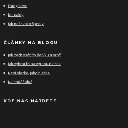
Fotogalerie
Kontakty
Jak pečovat o šperky
ČLÁNKY NA BLOGU
Jak začít psát do deníku a proč
Jak vybrat lis na výrobu placek
Není placka, jako placka
Kalendář akcí
KDE NÁS NAJDETE