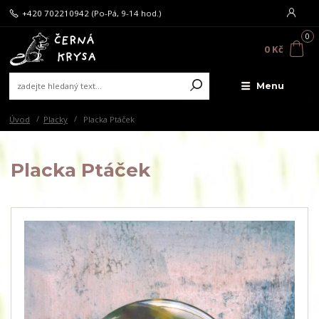
+420 702210942
(Po-Pá, 9-14 hod.)
0
0 Kč
Menu
Úvod
Placky
Placka Ptáček
Placka Ptáček