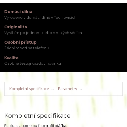
Domácí dílna
Vyrobeno v domácí dílně v Tuchlovicích
Originalita
Vyrábím po jednom, nebo v malých sériích
Osobní přístup
Žádní roboti na telefonu
Kvalita
Osobně testuji každou novinku
Kompletní specifikace
Parametry
Kompletní specifikace
Placka s autorskou fotografií ptáčka.