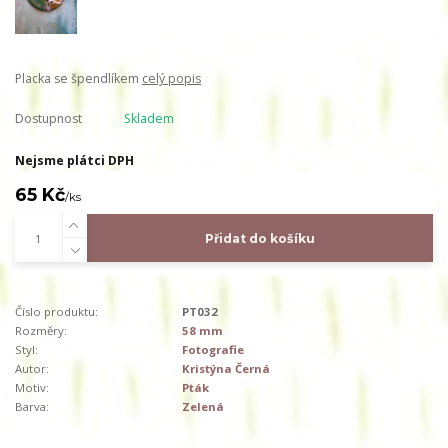
Placka se špendlíkem
celý popis
Dostupnost
Skladem
Nejsme plátci DPH
65 Kč
/
ks
Přidat do košíku
Číslo produktu:
PT032
Rozměry:
58 mm
Styl:
Fotografie
Autor:
Kristýna Černá
Motiv:
Pták
Barva:
Zelená