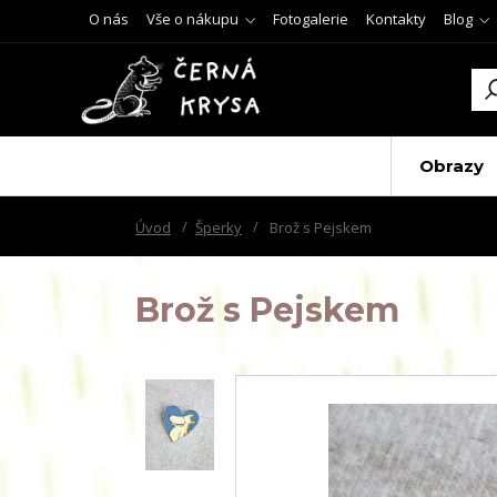
O nás
Vše o nákupu
Fotogalerie
Kontakty
Blog
Obrazy
Úvod
Šperky
Brož s Pejskem
Brož s Pejskem