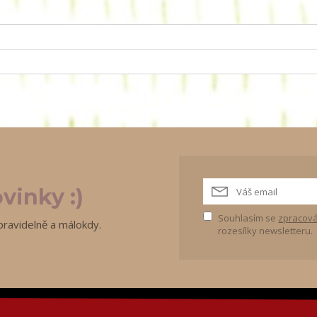
vinky :)
Souhlasím se
zpracová
pravidelně a málokdy.
rozesílky newsletteru.