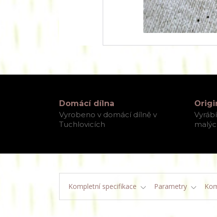
Domácí dílna
Origi
Vyrobeno v domácí dílně v
Vyráb
Tuchlovicích
malých
Kompletní specifikace
Parametry
Kom