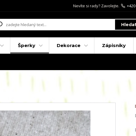
Nevíte si rady? Zavolejte.
+420
Hleda
Šperky
Dekorace
Zápisníky