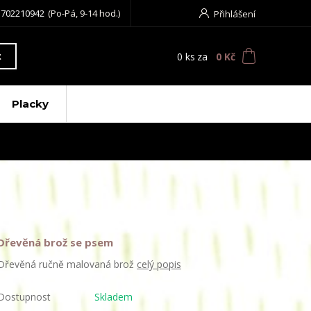
 702210942
(Po-Pá, 9-14 hod.)
Přihlášení
0
ks
za
0 Kč
t
Placky
Dřevěná brož se psem
Dřevěná ručně malovaná brož
celý popis
Dostupnost
Skladem