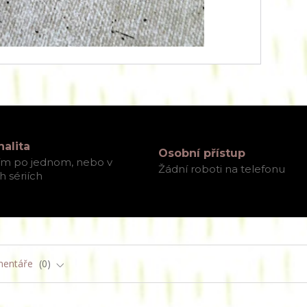
nalita
Osobní přístup
ím po jednom, nebo v
Žádní roboti na telefonu
 sériích
entáře
0