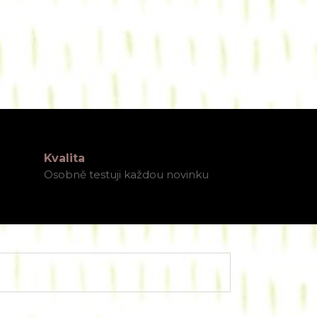
Kvalita
Osobně testuji každou novinku