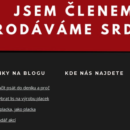
NKY NA BLOGU
KDE NÁS NAJDETE
ačít psát do deníku a proč
ybrat lis na výrobu placek
placka, jako placka
dář akcí