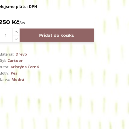
Nejsme plátci DPH
250 Kč
/
ks
Přidat do košíku
Materiál:
Dřevo
Styl:
Cartoon
Autor:
Kristýna Černá
Motiv:
Pes
Barva:
Modrá