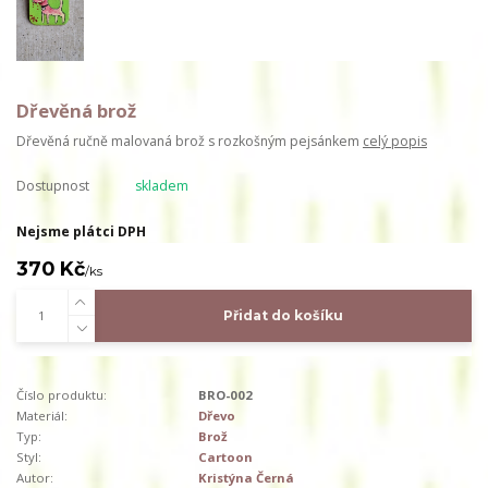
Dřevěná brož
Dřevěná ručně malovaná brož s rozkošným pejsánkem
celý popis
Dostupnost
skladem
Nejsme plátci DPH
370 Kč
/
ks
Přidat do košíku
Číslo produktu:
BRO-002
Materiál:
Dřevo
Typ:
Brož
Styl:
Cartoon
Autor:
Kristýna Černá