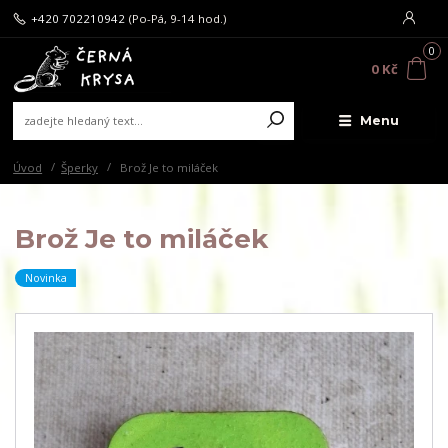
+420 702210942
(Po-Pá, 9-14 hod.)
0
0 Kč
Menu
Úvod
Šperky
Brož Je to miláček
Brož Je to miláček
Novinka