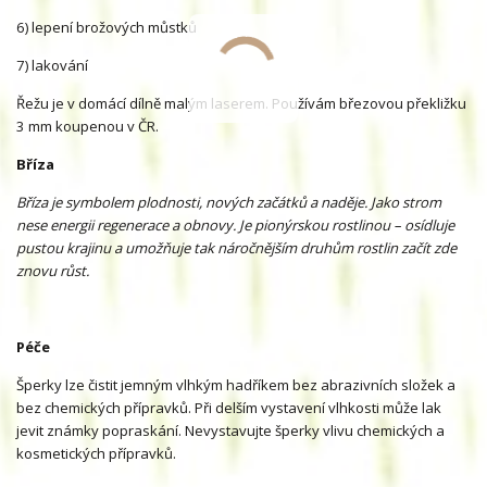
6) lepení brožových můstků
7) lakování
Řežu je v domácí dílně malým laserem. Používám březovou překližku
3 mm koupenou v ČR.
Bříza
Bříza je symbolem plodnosti, nových začátků a naděje. Jako strom
nese energii regenerace a obnovy. Je pionýrskou rostlinou – osídluje
pustou krajinu a umožňuje tak náročnějším druhům rostlin začít zde
znovu růst.
Péče
Šperky lze čistit jemným vlhkým hadříkem bez abrazivních složek a
bez chemických přípravků. Při delším vystavení vlhkosti může lak
jevit známky popraskání. Nevystavujte šperky vlivu chemických a
kosmetických přípravků.