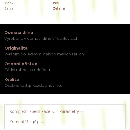
Motiv:
Pes
Barva:
Zelená
Domácí dílna
Vyrobeno v domácí dílně v Tuchlovicích
Originalita
Vyrábím po jednom, nebo v malých sériích
Osobní přístup
Žádní roboti na telefonu
Kvalita
Osobně testuji každou novinku
Kompletní specifikace
Parametry
Komentáře
0