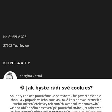
Na Stráži V 328
27302 Tuchlovice
KONTAKTY
Kristýna Černá
+420 702210942
(Po-Pá, 9-14 hod.)
🍪 Jak byste rádi své cookies?
Soubory cookies používáme ke správnému fungování našeho e-
shopu a v případě vašeho souhlasu také ke sledování statistik o
webu, měření efektivity reklamních kampaní, zapamatování
vašeho oblíbeného nastavení při používání stránek, či zobrazení
reklam odpovídajících vašim preferencím.
Více k využití cookies