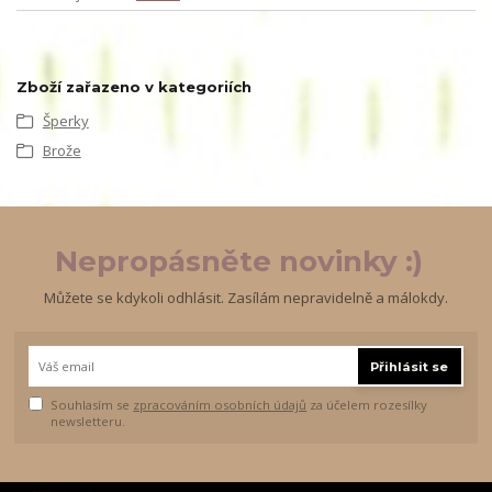
Zboží zařazeno v kategoriích
Šperky
Brože
Nepropásněte novinky :)
Můžete se kdykoli odhlásit. Zasílám nepravidelně a málokdy.
Přihlásit se
Souhlasím se
zpracováním osobních údajů
za účelem rozesílky
newsletteru.