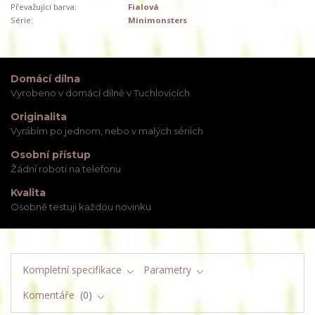
Převažující barva:
Fialová
Série:
Minimonsters
Domácí dílna
Vyrobeno v domácí dílně v Tuchlovicích
Originalita
Vyrábím po jednom, nebo v malých sériích
Osobní přístup
Žádní roboti na telefonu
Kvalita
Osobně testuji každou novinku
Kompletní specifikace
Parametry
Komentáře
0