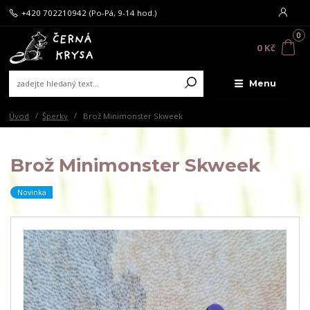
+420 702210942
(Po-Pá, 9-14 hod.)
0
0 Kč
Menu
Úvod
Šperky
Brož Minimonster Skweek
Brož Minimonster Skweek
Novinka