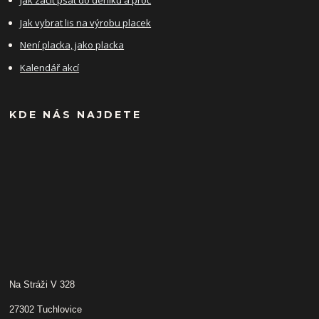
Jak začít psát do deníku a proč
Jak vybrat lis na výrobu placek
Není placka, jako placka
Kalendář akcí
KDE NÁS NAJDETE
Na Stráži V 328
27302 Tuchlovice