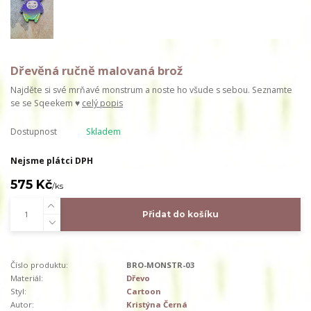
Dřevěná ručně malovaná brož
Najděte si své mrňavé monstrum a noste ho všude s sebou. Seznamte
se se Sqeekem ♥
celý popis
Dostupnost
Skladem
Nejsme plátci DPH
575 Kč
/
ks
Přidat do košíku
Číslo produktu:
BRO-MONSTR-03
Materiál:
Dřevo
Styl:
Cartoon
Autor:
Kristýna Černá