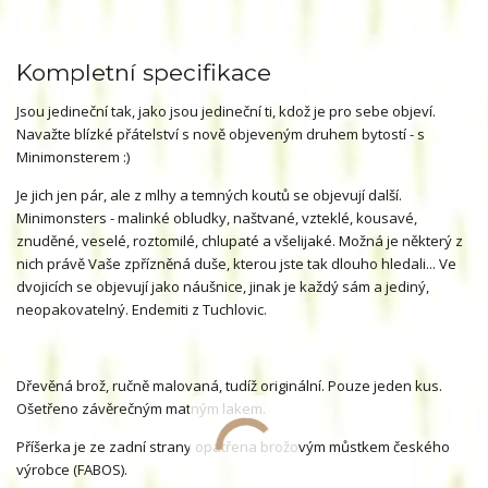
Kompletní specifikace
Jsou jedineční tak, jako jsou jedineční ti, kdož je pro sebe objeví.
Navažte blízké přátelství s nově objeveným druhem bytostí - s
Minimonsterem :)
Je jich jen pár, ale z mlhy a temných koutů se objevují další.
Minimonsters - malinké obludky, naštvané, vzteklé, kousavé,
znuděné, veselé, roztomilé, chlupaté a všelijaké. Možná je některý z
nich právě Vaše zpřízněná duše, kterou jste tak dlouho hledali... Ve
dvojicích se objevují jako náušnice, jinak je každý sám a jediný,
neopakovatelný. Endemiti z Tuchlovic.
Dřevěná brož, ručně malovaná, tudíž originální. Pouze jeden kus.
Ošetřeno závěrečným matným lakem.
Příšerka je ze zadní strany opatřena brožovým můstkem českého
výrobce (FABOS).