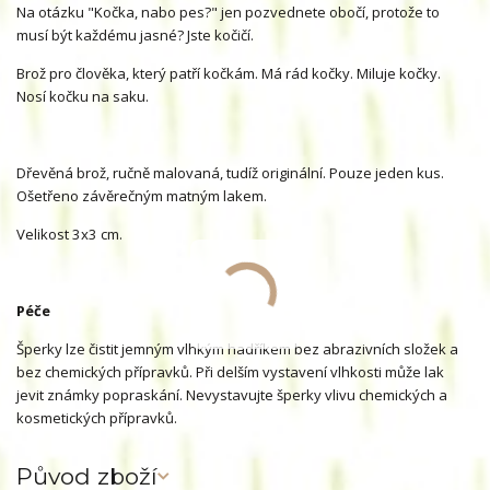
Na otázku "Kočka, nabo pes?" jen pozvednete obočí, protože to
musí být každému jasné? Jste kočičí.
Brož pro člověka, který patří kočkám. Má rád kočky. Miluje kočky.
Nosí kočku na saku.
Dřevěná brož, ručně malovaná, tudíž originální. Pouze jeden kus.
Ošetřeno závěrečným matným lakem.
Velikost 3x3 cm.
Péče
Šperky lze čistit jemným vlhkým hadříkem bez abrazivních složek a
bez chemických přípravků. Při delším vystavení vlhkosti může lak
jevit známky popraskání. Nevystavujte šperky vlivu chemických a
kosmetických přípravků.
Původ zboží