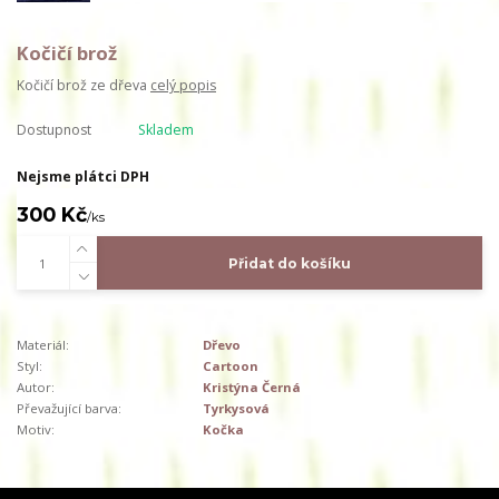
Kočičí brož
Kočičí brož ze dřeva
celý popis
Dostupnost
Skladem
Nejsme plátci DPH
300 Kč
/
ks
Přidat do košíku
Materiál:
Dřevo
Styl:
Cartoon
Autor:
Kristýna Černá
Převažující barva:
Tyrkysová
Motiv:
Kočka