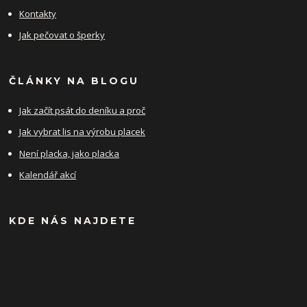
Kontakty
Jak pečovat o šperky
ČLÁNKY NA BLOGU
Jak začít psát do deníku a proč
Jak vybrat lis na výrobu placek
Není placka, jako placka
Kalendář akcí
KDE NÁS NAJDETE