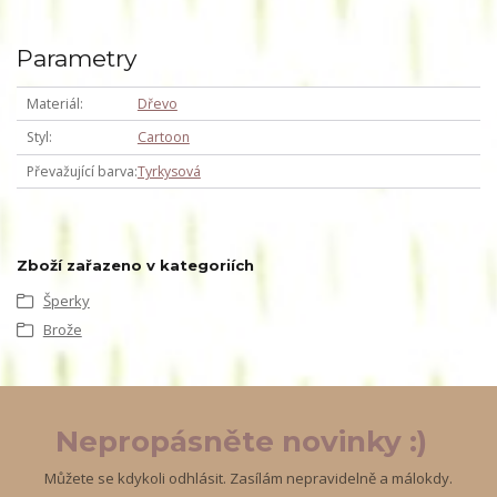
Parametry
Materiál
Dřevo
Styl
Cartoon
Převažující barva
Tyrkysová
Zboží zařazeno v kategoriích
Šperky
Brože
Nepropásněte novinky :)
Můžete se kdykoli odhlásit. Zasílám nepravidelně a málokdy.