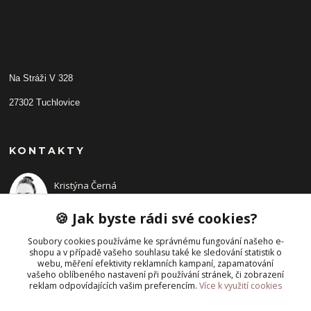
Na Stráži V 328
27302 Tuchlovice
KONTAKTY
Kristýna Černá
+420 702210942
(Po-Pá, 9-14 hod.)
🍪 Jak byste rádi své cookies?
Soubory cookies používáme ke správnému fungování našeho e-
shopu a v případě vašeho souhlasu také ke sledování statistik o
webu, měření efektivity reklamních kampaní, zapamatování
vašeho oblíbeného nastavení při používání stránek, či zobrazení
reklam odpovídajících vašim preferencím.
Více k využití cookies