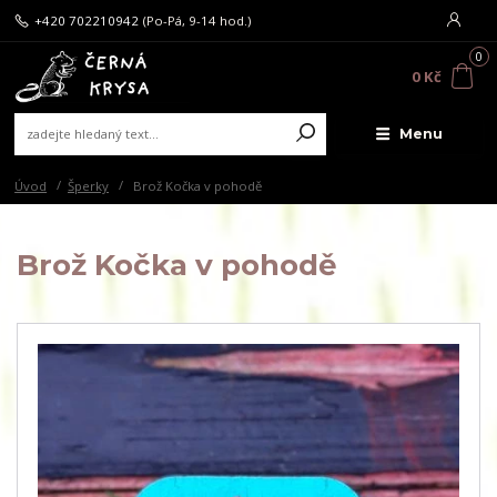
+420 702210942
(Po-Pá, 9-14 hod.)
0
0 Kč
Menu
Úvod
Šperky
Brož Kočka v pohodě
Brož Kočka v pohodě