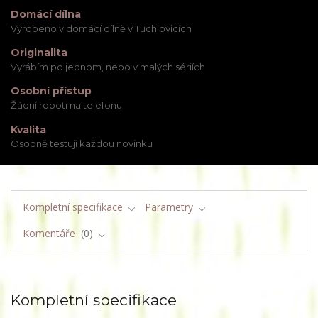
Domácí dílna
Vyrobeno v domácí dílně v Tuchlovicích
Originalita
Vyrábím po jednom, nebo v malých sériích
Osobní přístup
Žádní roboti na telefonu
Kvalita
Osobně testuji každou novinku
Kompletní specifikace
Parametry
Komentáře
0
Kompletní specifikace