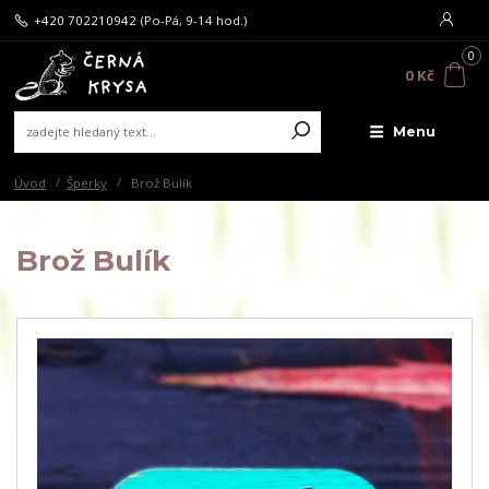
+420 702210942
(Po-Pá, 9-14 hod.)
0
0 Kč
Menu
Úvod
Šperky
Brož Bulík
Brož Bulík