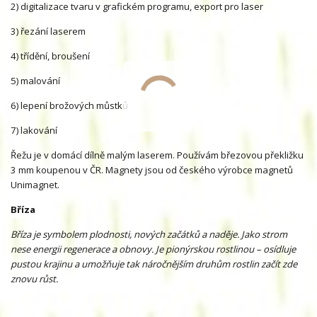
2) digitalizace tvaru v grafickém programu, export pro laser
3) řezání laserem
4) třídění, broušení
5) malování
6) lepení brožových můstků
7) lakování
Řežu je v domácí dílně malým laserem. Používám březovou překližku
3 mm koupenou v ČR. Magnety jsou od českého výrobce magnetů
Unimagnet.
Bříza
Bříza je symbolem plodnosti, nových začátků a naděje. Jako strom
nese energii regenerace a obnovy. Je pionýrskou rostlinou – osídluje
pustou krajinu a umožňuje tak náročnějším druhům rostlin začít zde
znovu růst.