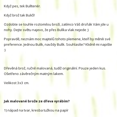
Když pes, tek Bullteriér.
Když brož tak Buličí!
Ozdobte se touhle roztomilou broží, zatímco Váš drsňák Vám jde u
nohy. Dejte světu najevo, že přes Bulíka vlak nejede ;)
Popravdě, neznám moc majitelů tohoto plemene, kteří by měnili své
preference. Jednou Bulík, navždy Bulík. Souhlasíte? Klidně mi napište
:)
Dřevěná brož, ručně malovaná, tudíž originální. Pouze jeden kus.
Ošetřeno závěrečným matným lakem.
Velikost 3x3 cm.
Jak malované brože ze dřeva vyrábím?
1) nápad na tvar, kresba tužkou na papír