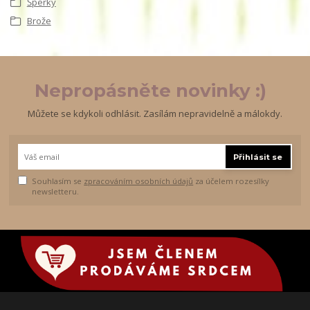
Šperky
Brože
Nepropásněte novinky :)
Můžete se kdykoli odhlásit. Zasílám nepravidelně a málokdy.
Přihlásit se
Souhlasím se
zpracováním osobních údajů
za účelem rozesílky
newsletteru.